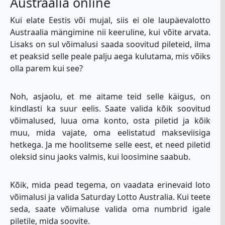
Austraalia online
Kui elate Eestis või mujal, siis ei ole laupäevalotto
Austraalia mängimine nii keeruline, kui võite arvata.
Lisaks on sul võimalusi saada soovitud pileteid, ilma
et peaksid selle peale palju aega kulutama, mis võiks
olla parem kui see?
Noh, asjaolu, et me aitame teid selle käigus, on
kindlasti ka suur eelis. Saate valida kõik soovitud
võimalused, luua oma konto, osta piletid ja kõik
muu, mida vajate, oma eelistatud makseviisiga
hetkega. Ja me hoolitseme selle eest, et need piletid
oleksid sinu jaoks valmis, kui loosimine saabub.
Kõik, mida pead tegema, on vaadata erinevaid loto
võimalusi ja valida Saturday Lotto Australia. Kui teete
seda, saate võimaluse valida oma numbrid igale
piletile, mida soovite.