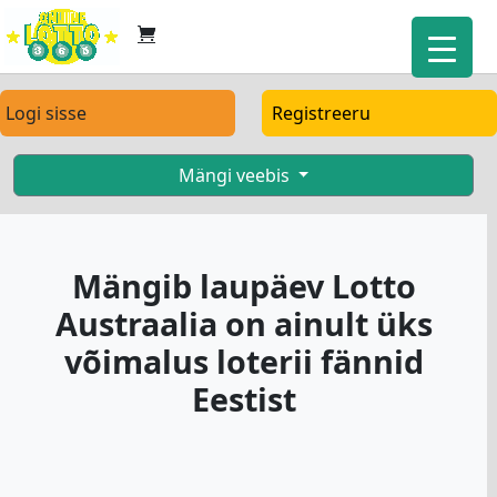
Logi sisse
Registreeru
Mängi veebis
Mängib laupäev Lotto
Austraalia on ainult üks
võimalus loterii fännid
Eestist