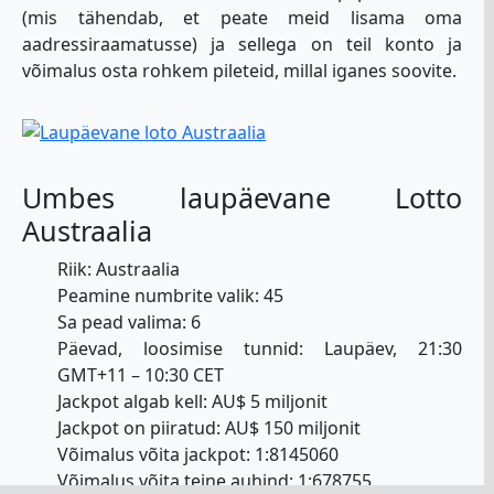
(mis tähendab, et peate meid lisama oma
aadressiraamatusse) ja sellega on teil konto ja
võimalus osta rohkem pileteid, millal iganes soovite.
Umbes laupäevane Lotto
Austraalia
Riik: Austraalia
Peamine numbrite valik: 45
Sa pead valima: 6
Päevad, loosimise tunnid: Laupäev, 21:30
GMT+11 – 10:30 CET
Jackpot algab kell: AU$ 5 miljonit
Jackpot on piiratud: AU$ 150 miljonit
Võimalus võita jackpot: 1:8145060
Võimalus võita teine auhind: 1:678755