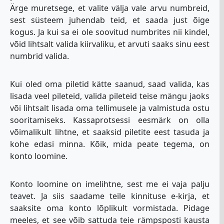
Ärge muretsege, et valite välja vale arvu numbreid,
sest süsteem juhendab teid, et saada just õige
kogus. Ja kui sa ei ole soovitud numbrites nii kindel,
võid lihtsalt valida kiirvaliku, et arvuti saaks sinu eest
numbrid valida.
Kui oled oma piletid kätte saanud, saad valida, kas
lisada veel pileteid, valida pileteid teise mängu jaoks
või lihtsalt lisada oma tellimusele ja valmistuda ostu
sooritamiseks. Kassaprotsessi eesmärk on olla
võimalikult lihtne, et saaksid piletite eest tasuda ja
kohe edasi minna. Kõik, mida peate tegema, on
konto loomine.
Konto loomine on imelihtne, sest me ei vaja palju
teavet. Ja siis saadame teile kinnituse e-kirja, et
saaksite oma konto lõplikult vormistada. Pidage
meeles, et see võib sattuda teie rämpsposti kausta