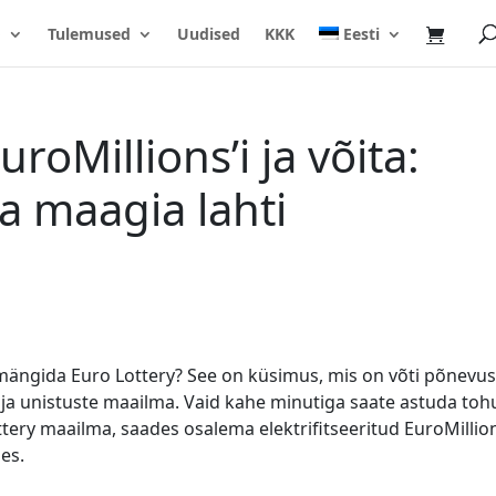
o
Tulemused
Uudised
KKK
Eesti
oMillions’i ja võita:
ta maagia lahti
mängida Euro Lottery? See on küsimus, mis on võti põnevus
 ja unistuste maailma. Vaid kahe minutiga saate astuda toh
tery maailma, saades osalema elektrifitseeritud EuroMillion
es.