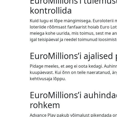
EuroMillions’i tulemu
kontrollida
Kuid lugu ei lõpe mängimisega. Euroloterii
loteriide rõõmsast fanfaarist hoiab Euro Lot
meiega kohe uurida, mis toimus, sest me an
igal teisipäeval ja reedel toimunud loosimist
EuroMillions’i ajalise
Pidage meeles, et aeg ei oota kedagi. Auhin
kuupäevast. Kui õnn on teile naeratanud, är
kehtivusaja lõppu.
EuroMillions’i auhind
rohkem
Advance Play pakub võimalust pikendada oma 