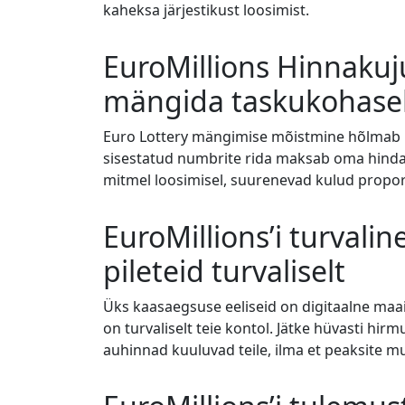
kaheksa järjestikust loosimist.
EuroMillions Hinnaku
mängida taskukohase
Euro Lottery mängimise mõistmine hõlmab ka
sisestatud numbrite rida maksab oma hinda
mitmel loosimisel, suurenevad kulud propor
EuroMillions’i turval
pileteid turvaliselt
Üks kaasaegsuse eeliseid on digitaalne maail
on turvaliselt teie kontol. Jätke hüvasti hi
auhinnad kuuluvad teile, ilma et peaksite m