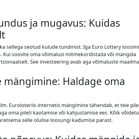
jundus ja mugavus: Kuidas
lt
 sellega seotud kulude tundmist. Iga Euro Lottery loosim
. Kui soovite oma võimalusi mitmekordistada või mängida
tsionaalselt. See investeering avab aga võimaluste maailma
ine mängimine: Haldage oma
m. Euroloteriis internetis mängimine tähendab, et teie pile
rmuga oma pileti kaotamise või kahjustamise ees. Kõik võidet
uretsema selle olulise loosungi kadumise pärast.