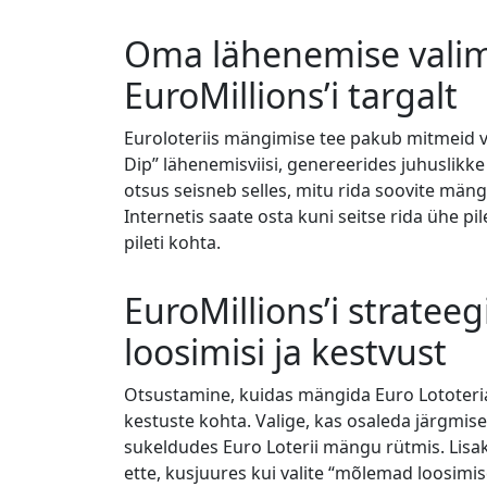
Oma lähenemise valim
EuroMillions’i targalt
Euroloteriis mängimise tee pakub mitmeid võ
Dip” lähenemisviisi, genereerides juhuslikke 
otsus seisneb selles, mitu rida soovite mäng
Internetis saate osta kuni seitse rida ühe pil
pileti kohta.
EuroMillions’i stratee
loosimisi ja kestvust
Otsustamine, kuidas mängida Euro Lototeria
kestuste kohta. Valige, kas osaleda järgmise
sukeldudes Euro Loterii mängu rütmis. Lisaks
ette, kusjuures kui valite “mõlemad loosimis