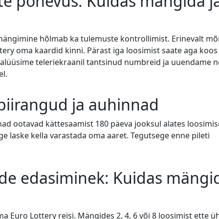
ste põnevus: Kuidas mängida j
 mängimine hõlmab ka tulemuste kontrollimist. Erinevalt m
tery oma kaardid kinni. Pärast iga loosimist saate aga koos
alüüsime teleriekraanil tantsinud numbreid ja uuendame n
el.
d piirangud ja auhinnad
nad ootavad kättesaamist 180 päeva jooksul alates loosimis
ge laske kella varastada oma aaret. Tegutsege enne pileti
ade edasiminek: Kuidas mängi
Euro Lottery reisi. Mängides 2, 4, 6 või 8 loosimist ette ü