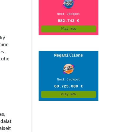
cky
mine
es.
a ühe
a
as,
ädalat
lselt