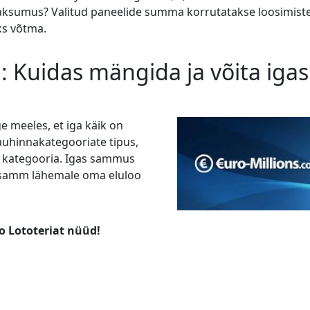
Maksumus? Valitud paneelide summa korrutatakse loosimist
ks võtma.
: Kuidas mängida ja võita igas
 meeles, et iga käik on
 auhinnakategooriate tipus,
 kategooria. Igas sammus
n samm lähemale oma eluloo
o Lototeriat nüüd!