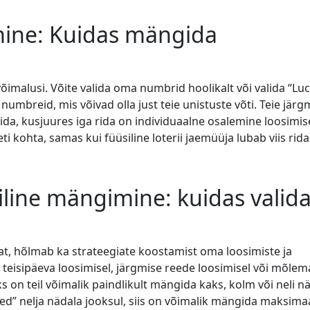
ine: Kuidas mängida
imalusi. Võite valida oma numbrid hoolikalt või valida “Lu
numbreid, mis võivad olla just teie unistuste võti. Teie järg
ida, kusjuures iga rida on individuaalne osalemine loosimis
eti kohta, samas kui füüsiline loterii jaemüüja lubab viis rid
giline mängimine: kuidas valid
t, hõlmab ka strateegiate koostamist oma loosimiste ja
 teisipäeva loosimisel, järgmise reede loosimisel või mõlem
 on teil võimalik paindlikult mängida kaks, kolm või neli n
ed” nelja nädala jooksul, siis on võimalik mängida maksimaa