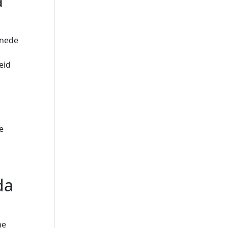
a
õnede
eid
e
da
he