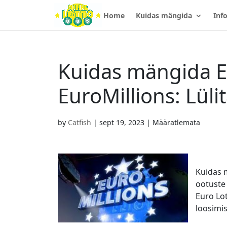
Home
Kuidas mängida
Inf
Kuidas mängida Eur
EuroMillions: Lüli
by
Catfish
|
sept 19, 2023
| Määratlemata
Kuidas 
ootuste
Euro Lot
loosimis