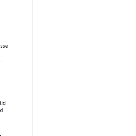
isse
.
tid
ud