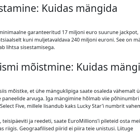
vastamine: Kuidas mängida
minimaalne garanteeritud 17 miljoni euro suurune jackpot,
siaalselt kuni muljetavaldava 240 miljoni euroni. See on m
ab lihtsa sisestamisega.
nismi mõistmine: Kuidas mäng
 siis mõistke, et ühe mänguklipiga saate osaleda vähemalt 
te paneelide arvuga. Iga mängimine hõlmab viie põhinumbri
 Select Five, millele lisandub kaks Lucky Star’i numbrit vah
sipäeviti ja reedeti, saate EuroMillions’i pileteid osta me
s riigis. Geograafilised piirid ei piira teie unistusi. Liituge