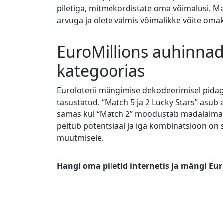
piletiga, mitmekordistate oma võimalusi. 
arvuga ja olete valmis võimalikke võite oma
EuroMillions auhinnad
kategoorias
Euroloterii mängimise dekodeerimisel pidage
tasustatud. “Match 5 ja 2 Lucky Stars” asub
samas kui “Match 2” moodustab madalaima
peitub potentsiaal ja iga kombinatsioon o
muutmisele.
Hangi oma piletid internetis ja mängi Eur