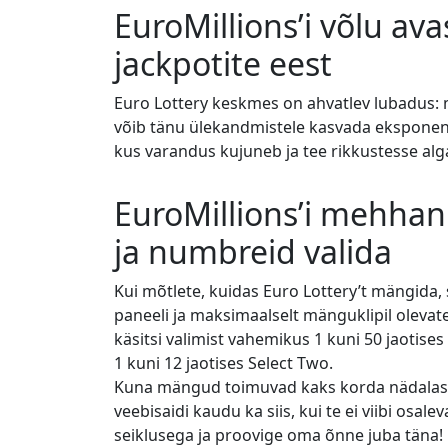
EuroMillions’i võlu a
jackpotite eest
Euro Lottery keskmes on ahvatlev lubadus: 
võib tänu ülekandmistele kasvada eksponent
kus varandus kujuneb ja tee rikkustesse alg
EuroMillions’i mehha
ja numbreid valida
Kui mõtlete, kuidas Euro Lottery’t mängida,
paneeli ja maksimaalselt mänguklipil oleva
käsitsi valimist vahemikus 1 kuni 50 jaotises
1 kuni 12 jaotises Select Two.
Kuna mängud toimuvad kaks korda nädalas, tei
veebisaidi kaudu ka siis, kui te ei viibi osaleva
seiklusega ja proovige oma õnne juba täna!