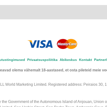
utustingimused
Privaatsuspoliitika
Abikeskus
Kontakt
Partner
eavad olema vähemalt 18-aastased, et osta pileteid meie vee
 World Marketing Limited. Registered address: Peiraios 30, 1st 
by the Government of the Autonomous Island of Anjouan, Union 