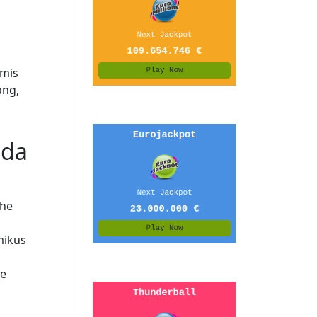
 mis
äng,
ida
ühe
emikus
ie