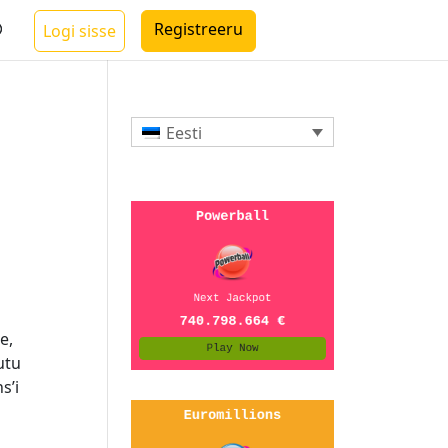
Registreeru
Logi sisse
Eesti
e,
utu
s’i