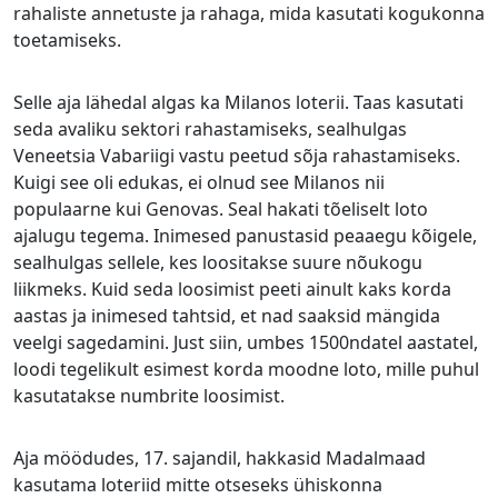
rahaliste annetuste ja rahaga, mida kasutati kogukonna
toetamiseks.
Selle aja lähedal algas ka Milanos loterii. Taas kasutati
seda avaliku sektori rahastamiseks, sealhulgas
Veneetsia Vabariigi vastu peetud sõja rahastamiseks.
Kuigi see oli edukas, ei olnud see Milanos nii
populaarne kui Genovas. Seal hakati tõeliselt loto
ajalugu tegema. Inimesed panustasid peaaegu kõigele,
sealhulgas sellele, kes loositakse suure nõukogu
liikmeks. Kuid seda loosimist peeti ainult kaks korda
aastas ja inimesed tahtsid, et nad saaksid mängida
veelgi sagedamini. Just siin, umbes 1500ndatel aastatel,
loodi tegelikult esimest korda moodne loto, mille puhul
kasutatakse numbrite loosimist.
Aja möödudes, 17. sajandil, hakkasid Madalmaad
kasutama loteriid mitte otseseks ühiskonna