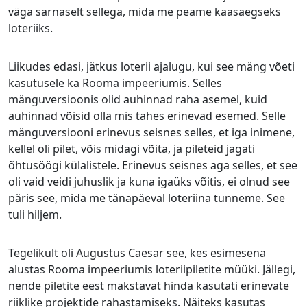
väga sarnaselt sellega, mida me peame kaasaegseks
loteriiks.
Liikudes edasi, jätkus loterii ajalugu, kui see mäng võeti
kasutusele ka Rooma impeeriumis. Selles
mänguversioonis olid auhinnad raha asemel, kuid
auhinnad võisid olla mis tahes erinevad esemed. Selle
mänguversiooni erinevus seisnes selles, et iga inimene,
kellel oli pilet, võis midagi võita, ja pileteid jagati
õhtusöögi külalistele. Erinevus seisnes aga selles, et see
oli vaid veidi juhuslik ja kuna igaüks võitis, ei olnud see
päris see, mida me tänapäeval loteriina tunneme. See
tuli hiljem.
Tegelikult oli Augustus Caesar see, kes esimesena
alustas Rooma impeeriumis loteriipiletite müüki. Jällegi,
nende piletite eest makstavat hinda kasutati erinevate
riiklike projektide rahastamiseks. Näiteks kasutas