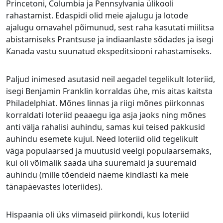
Princetoni, Columbia ja Pennsylvania ülikooli
rahastamist. Edaspidi olid meie ajalugu ja lotode
ajalugu omavahel põimunud, sest raha kasutati miilitsa
abistamiseks Prantsuse ja indiaanlaste sõdades ja isegi
Kanada vastu suunatud ekspeditsiooni rahastamiseks.
Paljud inimesed asutasid neil aegadel tegelikult loteriid,
isegi Benjamin Franklin korraldas ühe, mis aitas kaitsta
Philadelphiat. Mõnes linnas ja riigi mõnes piirkonnas
korraldati loteriid peaaegu iga asja jaoks ning mõnes
anti välja rahalisi auhindu, samas kui teised pakkusid
auhindu esemete kujul. Need loteriid olid tegelikult
väga populaarsed ja muutusid veelgi populaarsemaks,
kui oli võimalik saada üha suuremaid ja suuremaid
auhindu (mille tõendeid näeme kindlasti ka meie
tänapäevastes loteriides).
Hispaania oli üks viimaseid piirkondi, kus loteriid