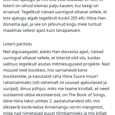
loterii on olnud olemas palju kauem, kui keegi on
arvanud. Tegelikult näivad uuringud viitavat sellele, et
loto ajalugu algab tegelikult kuskil 205 eKr, Hiina Han-
dünastia ajal, ja see on jätkunud kogu meie tuntud
maailmas sellest ajast kuni tänapäevani.
Loterii päritolu
Neil algusaegadel, alates Han-dünastia ajast, näivad
uuringud viitavat sellele, et loteriid olid viis, kuidas
valitsus tegelikult asutas mitmesuguseid projekte. Nad
müüsid neid loosikesi, mis sarnanesid keno
loosikestele, ja kasutasid raha Hiina Suure müüri
rahastamiseks (või vähemalt nii usuvad ajaloolased ja
uurijad). Ainus põhjus, miks me teame kindlalt, et need
süsteemid üldse eksisteerisid, on The Book of Songs,
iidne hiina tekst umbes 2. aastatuhandest eKr, mis
dikteerib konkreetse õnnemängu vormi mängimist,
mida nad nimetavad puust tõmbamiseks ja mis kõlab