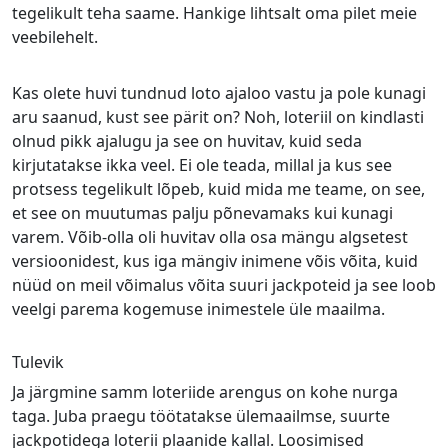
tegelikult teha saame. Hankige lihtsalt oma pilet meie
veebilehelt.
Kas olete huvi tundnud loto ajaloo vastu ja pole kunagi
aru saanud, kust see pärit on? Noh, loteriil on kindlasti
olnud pikk ajalugu ja see on huvitav, kuid seda
kirjutatakse ikka veel. Ei ole teada, millal ja kus see
protsess tegelikult lõpeb, kuid mida me teame, on see,
et see on muutumas palju põnevamaks kui kunagi
varem. Võib-olla oli huvitav olla osa mängu algsetest
versioonidest, kus iga mängiv inimene võis võita, kuid
nüüd on meil võimalus võita suuri jackpoteid ja see loob
veelgi parema kogemuse inimestele üle maailma.
Tulevik
Ja järgmine samm loteriide arengus on kohe nurga
taga. Juba praegu töötatakse ülemaailmse, suurte
jackpotidega loterii plaanide kallal. Loosimised