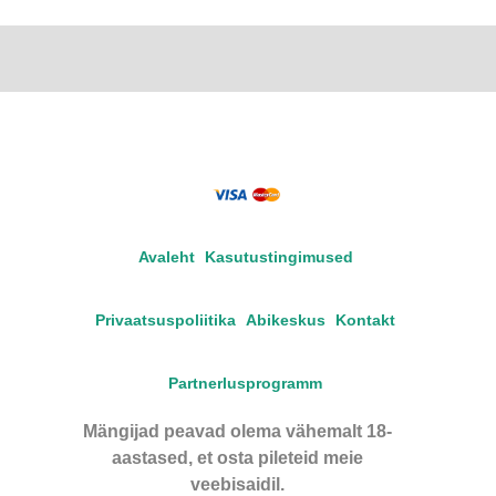
Avaleht
Kasutustingimused
Privaatsuspoliitika
Abikeskus
Kontakt
Partnerlusprogramm
Mängijad peavad olema vähemalt 18-
aastased, et osta pileteid meie
veebisaidil.