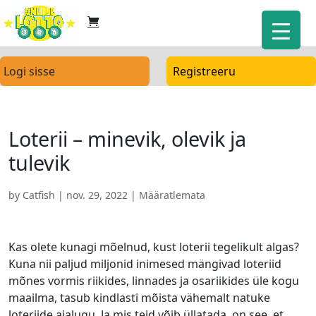
Logi sisse
Registreeru
Loterii – minevik, olevik ja
tulevik
by
Catfish
|
nov. 29, 2022
| Määratlemata
Kas olete kunagi mõelnud, kust loterii tegelikult algas?
Kuna nii paljud miljonid inimesed mängivad loteriid
mõnes vormis riikides, linnades ja osariikides üle kogu
maailma, tasub kindlasti mõista vähemalt natuke
loteriide ajalugu. Ja mis teid võib üllatada, on see, et