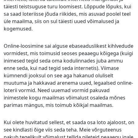
täiesti teistsuguse turu loomisest. Lõppude lõpuks, kui
sa saad loteriisse jõuda riikides, mis asuvad poolel teel
üle maailma, siis on sul täiesti uued võimalused ja
kogemused.
Online-loosimine sai alguse ebaseaduslikest kihlvedude
vormidest, mis toimusid seoses peaaegu kõigega (kuigi
inimesed tegid seda oma kodulinnades juba ammu
enne seda, kui nad tegid seda internetis). Viimase
kümnendi jooksul on see aga hakanud oluliselt
muutuma ja hakkavad arenema uued, legaalsed online-
loterii vormid. Need uuemad vormid pakuvad
inimestele kogu maailmas võimalust osaleda mõnes
parimas mängus, mis toimub kõikjal maailmas.
Kui olete huvitatud sellest, et saada osa loto ajaloost, on
see kindlasti õige viis seda teha. Meie võrguteenus
pakub tegelikult võimalust tellida pileteid peaaegu igale