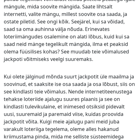
mängule, mida soovite mängida. Saate lihtsalt
internetti, valite mängu, millest soovite osa saada, ja
ostate piletid. See ongi kõik. Seejärel, kui sa võidad,
saad sa oma auhinna välja nõuda. Erinevates
loteriimängudes osalemine on alati lõbus, kuid kui sa
saad neid mänge tegelikult mängida, ilma et peaksid
olema füüsilises kohas? See muudab teie võimalused
jackpoti võitmiseks veelgi suuremaks.
Kui olete jälginud mõnda suurt jackpotit üle maailma ja
soovinud, et saaksite ise osa saada ja osa lõbust, siis on
see kindlasti teie võimalus. Nende internetiteenustega
tehakse loteriide ajalugu suures plaanis ja see on
kindlasti tulevikulaine, et inimesed otsiksid pidevalt
uusi, suuremaid ja paremaid viise, kuidas proovida
jackpotit võita. Kuigi meie ajalugu pani meid juba
varakult loteriiga tegelema, oleme alles hakanud
kriimustama pinda, mida me selliste süsteemidega