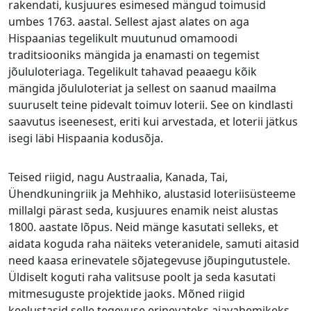
rakendati, kusjuures esimesed mängud toimusid
umbes 1763. aastal. Sellest ajast alates on aga
Hispaanias tegelikult muutunud omamoodi
traditsiooniks mängida ja enamasti on tegemist
jõululoteriaga. Tegelikult tahavad peaaegu kõik
mängida jõululoteriat ja sellest on saanud maailma
suuruselt teine pidevalt toimuv loterii. See on kindlasti
saavutus iseenesest, eriti kui arvestada, et loterii jätkus
isegi läbi Hispaania kodusõja.
Teised riigid, nagu Austraalia, Kanada, Tai,
Ühendkuningriik ja Mehhiko, alustasid loteriisüsteeme
millalgi pärast seda, kusjuures enamik neist alustas
1800. aastate lõpus. Neid mänge kasutati selleks, et
aidata koguda raha näiteks veteranidele, samuti aitasid
need kaasa erinevatele sõjategevuse jõupingutustele.
Üldiselt koguti raha valitsuse poolt ja seda kasutati
mitmesuguste projektide jaoks. Mõned riigid
keelustasid selle tegevuse erinevateks ajavahemikeks