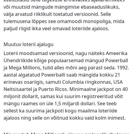
või muutsid mängude mängimise ebaseaduslikuks,
välja arvatud riiklikult toetatud versioonid. Selle
tulemusena lõppes see omamoodi monopoliga, mida
paljud riigid ikka veel omavad loteriide ajaloos.
Muutuv loterii ajalugu
Loterii moodsamad versioonid, nagu näiteks Ameerika
Ühendriikide kõige populaarsemad mängud Powerball
ja Mega Millions, tulid alles mõni aeg pärast seda. 1992.
aastal algatatud Powerballi saab mängida kokku 21
erinevas osariigis, samuti Columbia ringkonnas, USA
Neitsisaartel ja Puerto Ricos. Minimaalne jackpot on 40
miljonit dollarit, samas kui suurim registreeritud võit
mängu raames on üle 1,5 miljardi dollari. See teeb
sellest ka suurima jackpoti kogu maailma loteriide
ajaloos ning selle on võitnud kokku vaid kolm inimest.