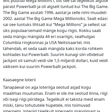
Mis puutub Mega Millions’i, siis see sai tegelikult alguse
pärast Powerballi ja oli algselt tuntud kui The Big Game.
The Big Game asutati 1996. aastal ja selle nimi muudeti
2002. aastal The Big Game Mega Millionsiks. Sealt edasi
sai see tuntuks lihtsalt kui “Mega Millions” ja sellest sai
üks populaarsemaid mänge kogu riigis. Kokku saab
seda mängu mängida 44 eri osariigis, sealhulgas
Columbia ringkonnas ja USA Neitsisaartel, mis
tähendab, et seda saab mängida kaks korda rohkem
kohtades kui Powerballi. Suurim kunagi siin võidetud
jackpot oli samuti veidi üle 1,5 miljardi dollari, kuid veidi
väiksem kui suurim Powerballi jackpot.
Kaasaegne loterii
Tänapäeval on aga loteriiga seotud asjad kogu
maailmas muutumas. Enam ei ole me seotud linna, riigi
või isegi riigi piiridega. Tegelikult ei takista meid enam
miski, tänu tohututele hüpetele, mis toimuvad
internetis, loteriid täielikult internetis mängimast ja