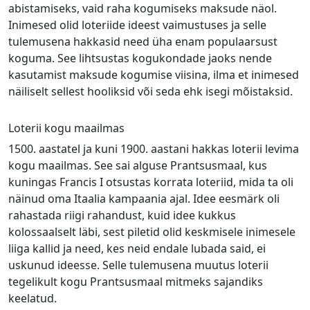
abistamiseks, vaid raha kogumiseks maksude näol.
Inimesed olid loteriide ideest vaimustuses ja selle
tulemusena hakkasid need üha enam populaarsust
koguma. See lihtsustas kogukondade jaoks nende
kasutamist maksude kogumise viisina, ilma et inimesed
näiliselt sellest hooliksid või seda ehk isegi mõistaksid.
Loterii kogu maailmas
1500. aastatel ja kuni 1900. aastani hakkas loterii levima
kogu maailmas. See sai alguse Prantsusmaal, kus
kuningas Francis I otsustas korrata loteriid, mida ta oli
näinud oma Itaalia kampaania ajal. Idee eesmärk oli
rahastada riigi rahandust, kuid idee kukkus
kolossaalselt läbi, sest piletid olid keskmisele inimesele
liiga kallid ja need, kes neid endale lubada said, ei
uskunud ideesse. Selle tulemusena muutus loterii
tegelikult kogu Prantsusmaal mitmeks sajandiks
keelatud.