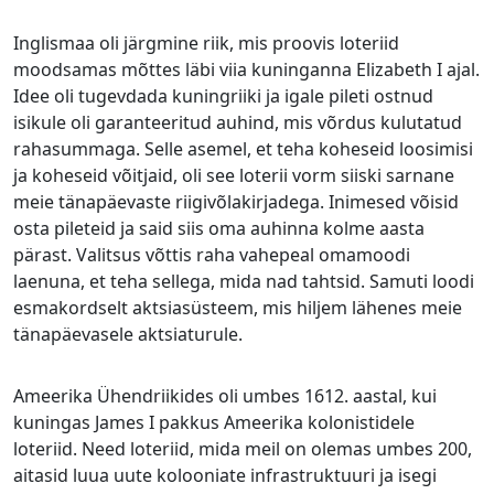
Inglismaa oli järgmine riik, mis proovis loteriid
moodsamas mõttes läbi viia kuninganna Elizabeth I ajal.
Idee oli tugevdada kuningriiki ja igale pileti ostnud
isikule oli garanteeritud auhind, mis võrdus kulutatud
rahasummaga. Selle asemel, et teha koheseid loosimisi
ja koheseid võitjaid, oli see loterii vorm siiski sarnane
meie tänapäevaste riigivõlakirjadega. Inimesed võisid
osta pileteid ja said siis oma auhinna kolme aasta
pärast. Valitsus võttis raha vahepeal omamoodi
laenuna, et teha sellega, mida nad tahtsid. Samuti loodi
esmakordselt aktsiasüsteem, mis hiljem lähenes meie
tänapäevasele aktsiaturule.
Ameerika Ühendriikides oli umbes 1612. aastal, kui
kuningas James I pakkus Ameerika kolonistidele
loteriid. Need loteriid, mida meil on olemas umbes 200,
aitasid luua uute kolooniate infrastruktuuri ja isegi