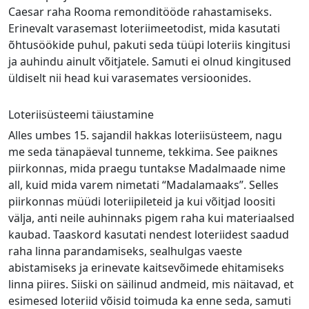
Caesar raha Rooma remonditööde rahastamiseks.
Erinevalt varasemast loteriimeetodist, mida kasutati
õhtusöökide puhul, pakuti seda tüüpi loteriis kingitusi
ja auhindu ainult võitjatele. Samuti ei olnud kingitused
üldiselt nii head kui varasemates versioonides.
Loteriisüsteemi täiustamine
Alles umbes 15. sajandil hakkas loteriisüsteem, nagu
me seda tänapäeval tunneme, tekkima. See paiknes
piirkonnas, mida praegu tuntakse Madalmaade nime
all, kuid mida varem nimetati “Madalamaaks”. Selles
piirkonnas müüdi loteriipileteid ja kui võitjad loositi
välja, anti neile auhinnaks pigem raha kui materiaalsed
kaubad. Taaskord kasutati nendest loteriidest saadud
raha linna parandamiseks, sealhulgas vaeste
abistamiseks ja erinevate kaitsevõimede ehitamiseks
linna piires. Siiski on säilinud andmeid, mis näitavad, et
esimesed loteriid võisid toimuda ka enne seda, samuti