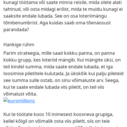
kunagi töötama või saate minna reisile, mida olete alati
tahtnud, või osta midagi erilist, mida te muidu kunagi ei
saaksite endale lubada. See on osa loteriimängu
tõmbenumbrist. Aga kuidas saab oma tõenäosust
parandada?
Hankige rühm
Parim strateegia, mille saad kokku panna, on panna
kokku grupp, kes loteriid mängib. Kui mängite üksi, on
teil kindel summa, mida saate endale lubada, et iga
loosimise piletitele kulutada. Ja ükskõik kui palju pileteid
see summa sulle ostab, on sinu võimaluste arv. Seega,
kui te saate endale lubada viis piletit, on teil viis
võimalust võita.
Kui te töötate koos 10 inimesest koosneva grupiga,
kellel kõigil on võimalik osta viis piletit, siis on teie