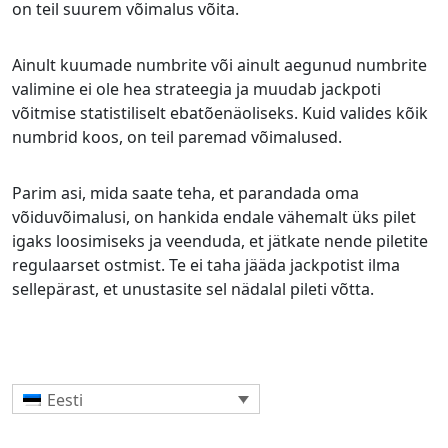
on teil suurem võimalus võita.
Ainult kuumade numbrite või ainult aegunud numbrite
valimine ei ole hea strateegia ja muudab jackpoti
võitmise statistiliselt ebatõenäoliseks. Kuid valides kõik
numbrid koos, on teil paremad võimalused.
Parim asi, mida saate teha, et parandada oma
võiduvõimalusi, on hankida endale vähemalt üks pilet
igaks loosimiseks ja veenduda, et jätkate nende piletite
regulaarset ostmist. Te ei taha jääda jackpotist ilma
sellepärast, et unustasite sel nädalal pileti võtta.
Eesti