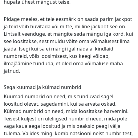
hüpata ühest mängust teise.
Pidage meeles, et teie eesmärk on saada parim jackpot
ja teid võib huvitada või mitte, milline jackpot see on.
Lihtsalt veenduge, et mängite seda mängu iga kord, kui
see loositakse, sest muidu võite oma võimalusest ilma
jääda. Isegi kui sa ei mängi igal nädalal kindlaid
numbreid, võib loosimisest, kus keegi võidab,
ilmajäämine tunduda, et oled oma võimaluse maha
jätnud.
Sega kuumad ja külmad numbrid
Kuumad numbrid on need, mis tunduvad sageli
loositud olevat, sagedamini, kui sa arvata oskad.
Külmad numbrid on need, mida loositakse harvemini.
Teisest küljest on üleliigsed numbrid need, mida pole
väga kaua aega loositud ja mis peaksid peagi välja
tulema. Valides mingi kombinatsiooni neist numbritest,