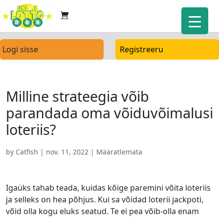
Logi sisse
Registreeru
Milline strateegia võib
parandada oma võiduvõimalusi
loteriis?
by
Catfish
|
nov. 11, 2022
| Määratlemata
Igaüks tahab teada, kuidas kõige paremini võita loteriis
ja selleks on hea põhjus. Kui sa võidad loterii jackpoti,
võid olla kogu eluks seatud. Te ei pea võib-olla enam