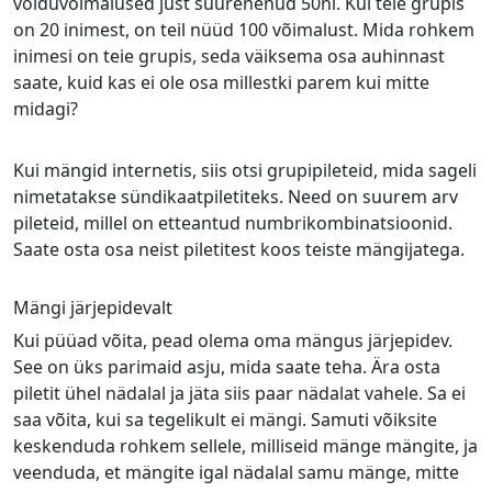
võiduvõimalused just suurenenud 50ni. Kui teie grupis
on 20 inimest, on teil nüüd 100 võimalust. Mida rohkem
inimesi on teie grupis, seda väiksema osa auhinnast
saate, kuid kas ei ole osa millestki parem kui mitte
midagi?
Kui mängid internetis, siis otsi grupipileteid, mida sageli
nimetatakse sündikaatpiletiteks. Need on suurem arv
pileteid, millel on etteantud numbrikombinatsioonid.
Saate osta osa neist piletitest koos teiste mängijatega.
Mängi järjepidevalt
Kui püüad võita, pead olema oma mängus järjepidev.
See on üks parimaid asju, mida saate teha. Ära osta
piletit ühel nädalal ja jäta siis paar nädalat vahele. Sa ei
saa võita, kui sa tegelikult ei mängi. Samuti võiksite
keskenduda rohkem sellele, milliseid mänge mängite, ja
veenduda, et mängite igal nädalal samu mänge, mitte