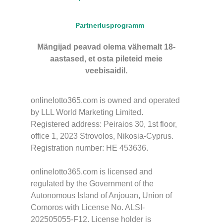
Partnerlusprogramm
Mängijad peavad olema vähemalt 18-
aastased, et osta pileteid meie
veebisaidil.
onlinelotto365.com is owned and operated
by LLL World Marketing Limited.
Registered address: Peiraios 30, 1st floor,
office 1, 2023 Strovolos, Nikosia-Cyprus.
Registration number: HE 453636.
onlinelotto365.com is licensed and
regulated by the Government of the
Autonomous Island of Anjouan, Union of
Comoros with License No. ALSI-
202505055-F12. License holder is