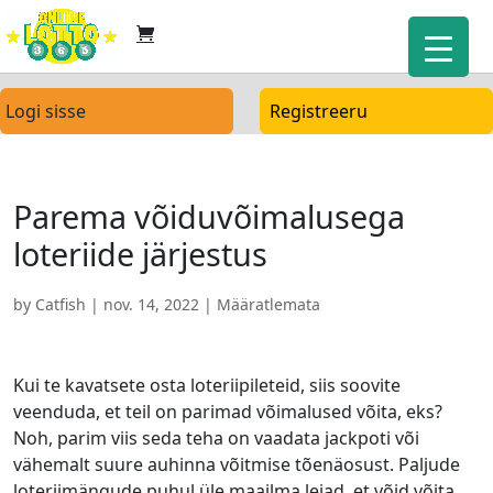
Logi sisse
Registreeru
Parema võiduvõimalusega
loteriide järjestus
by
Catfish
|
nov. 14, 2022
| Määratlemata
Kui te kavatsete osta loteriipileteid, siis soovite
veenduda, et teil on parimad võimalused võita, eks?
Noh, parim viis seda teha on vaadata jackpoti või
vähemalt suure auhinna võitmise tõenäosust. Paljude
loteriimängude puhul üle maailma leiad, et võid võita