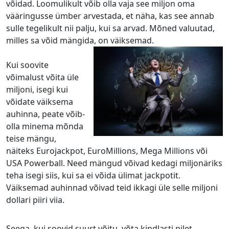
võidad. Loomulikult võib olla vaja see miljon oma
vääringusse ümber arvestada, et näha, kas see annab
sulle tegelikult nii palju, kui sa arvad. Mõned valuutad,
milles sa võid mängida, on väiksemad.
Kui soovite
võimalust võita üle
miljoni, isegi kui
võidate väiksema
auhinna, peate võib-
olla minema mõnda
teise mängu,
näiteks Eurojackpot, EuroMillions, Mega Millions või
USA Powerball. Need mängud võivad kedagi miljonäriks
teha isegi siis, kui sa ei võida ülimat jackpotit.
Väiksemad auhinnad võivad teid ikkagi üle selle miljoni
dollari piiri viia.
Seega, kui soovid suurt võitu, võta kindlasti pilet