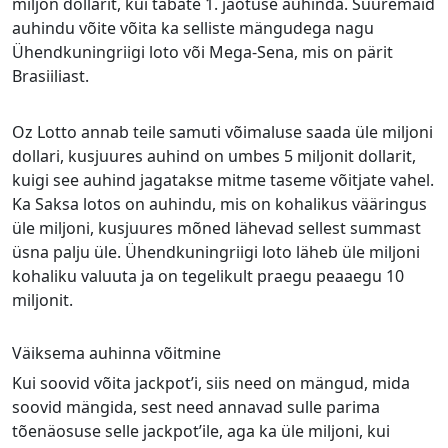
miljon dollarit, kui tabate 1. jaotuse auhinda. Suuremaid
auhindu võite võita ka selliste mängudega nagu
Ühendkuningriigi loto või Mega-Sena, mis on pärit
Brasiiliast.
Oz Lotto annab teile samuti võimaluse saada üle miljoni
dollari, kusjuures auhind on umbes 5 miljonit dollarit,
kuigi see auhind jagatakse mitme taseme võitjate vahel.
Ka Saksa lotos on auhindu, mis on kohalikus vääringus
üle miljoni, kusjuures mõned lähevad sellest summast
üsna palju üle. Ühendkuningriigi loto läheb üle miljoni
kohaliku valuuta ja on tegelikult praegu peaaegu 10
miljonit.
Väiksema auhinna võitmine
Kui soovid võita jackpot’i, siis need on mängud, mida
soovid mängida, sest need annavad sulle parima
tõenäosuse selle jackpot’ile, aga ka üle miljoni, kui