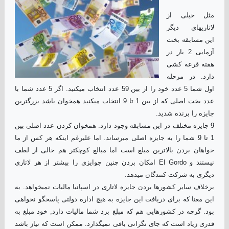
مثل خیلی از
لاتاریهای دیگر
این مسابقه بخت
آزمایی 2 بار در
هفته قرعه کشی
دارد. در مرحله
اول شما 5 عدد خود را از بین 59 عدد انتخاب میکنید. اگر 5 عدد شما با
عدد بخت اصلی که از بین 1 تا 9 انتخاب میکنید همخوان باشد بزرگترین
جایزه را برنده شدید.
9 جایزه مختلف در این مسابقه وجود دارد. همخوان کردن عدد اصلی بین
1 تا 9 شما را به جایزه اصلی میرساند. اما علیرغم اینکه هر کس از ما
خواهان بردن بالاترین مبلغ است اما مبالغ کوچکتر هم خالی از لطف
نیستند و El Gordo امکان بردن چنین جوایزی را بیشتر از هر لاتاری
دیگری به شرکت کنندگان میدهد.
برخلاف سایر کشورها بردن جایزه لاتاری در اسپانیا مالیات نمیخواهد. به
این معنا که برای دریافت این جایزه به هیچ اداره دولتی پاسخگو نخواهی
بود. گرچه در کشورهایی هم که مبلغ برد شما مالیات دارد, خود مبلغ به
قدری زیاد است که جای نگرانی باقی نمیگذارد. ممکن است که نیاز باشد