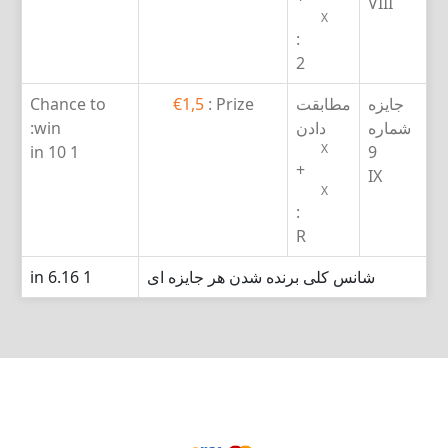
VIII
X
:
2
جایزه
مطابقت
Prize :
€1,5
Chance to
شماره
دادن
win:
X
1 in 10
9
+
IX
X
:
R
شانس کلی برنده شدن هر جایزه ای
1 in 6.16