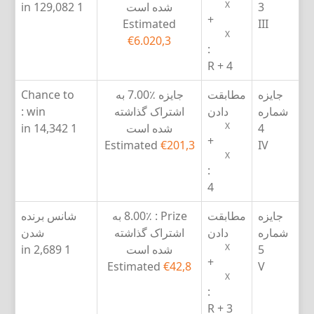
X
3
شده است
1 in 129,082
+
Estimated
III
X
€6.020,3
:
4 + R
جایزه
مطابقت
جایزه
7.00٪ به
Chance to
شماره
دادن
اشتراک گذاشته
win :
X
4
شده است
1 in 14,342
+
Estimated
€201,3
IV
X
:
4
جایزه
مطابقت
Prize :
8.00٪ به
شانس برنده
شماره
دادن
اشتراک گذاشته
شدن
X
5
شده است
1 in 2,689
+
Estimated
€42,8
V
X
:
3 + R