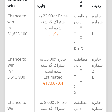
X
ردیف
جایزه
win
R
جایزه
مطابقت
Prize :
22.00٪ به
Chance to
شماره
دادن
اشتراک گذاشته
win
X
1
شده است
1 in
+
I
جکپات
31,625,100
X
:
5 + R
جایزه
مطابقت
جایزه
33.00٪ به
Chance to
شماره
دادن
اشتراک گذاشته
Win
X
2
شده است
1 in
+
3,513,900
Estimated
II
X
€173.873,4
:
5
جایزه
مطابقت
Prize :
8.00٪ به
Chance to
شماره
دادن
اشتراک گذاشته
Win