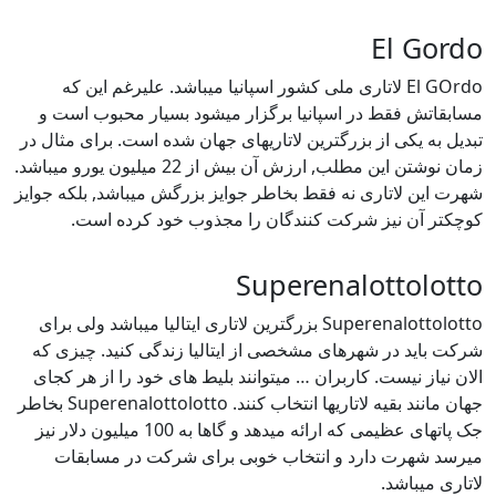
El Gordo
El GOrdo لاتاری ملی کشور اسپانیا میباشد. علیرغم این که
مسابقاتش فقط در اسپانیا برگزار میشود بسیار محبوب است و
تبدیل به یکی از بزرگترین لاتاریهای جهان شده است. برای مثال در
زمان نوشتن این مطلب, ارزش آن بیش از 22 میلیون یورو میباشد.
شهرت این لاتاری نه فقط بخاطر جوایز بزرگش میباشد, بلکه جوایز
کوچکتر آن نیز شرکت کنندگان را مجذوب خود کرده است.
Superenalottolotto
Superenalottolotto بزرگترین لاتاری ایتالیا میباشد ولی برای
شرکت باید در شهرهای مشخصی از ایتالیا زندگی کنید. چیزی که
الان نیاز نیست. کاربران … میتوانند بلیط های خود را از هر کجای
جهان مانند بقیه لاتاریها انتخاب کنند. Superenalottolotto بخاطر
جک پاتهای عظیمی که ارائه میدهد و گاها به 100 میلیون دلار نیز
میرسد شهرت دارد و انتخاب خوبی برای شرکت در مسابقات
لاتاری میباشد.