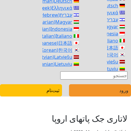
)
German
(
Deutsch
)
German
(
Deutsch
)
Greek
(
Ελληνικά
)
Greek
(
Ελληνικά
עברית
(
Hebrew
)
עברית
(
Hebrew
)
)
Hungarian
(
Magyar
)
Hungarian
(
Magyar
)
Indonesian
(
Indonesia
)
Indonesian
(
Indonesia
)
Italian
(
Italiano
)
Italian
(
Italiano
)
Japanese
(
日本語
)
Japanese
(
日本語
)
Korean
(
한국어
)
Korean
(
한국어
)
Latvian
(
Latviešu
)
Latvian
(
Latviešu
)
Lithuanian
(
Lietuvių
)
Lithuanian
(
Lietuvių
)
Macedonian
(
македонски
)
Macedonian
(
македонски
orwegian Bokmål
(
Norsk bokmål
)
Norwegian Bokmål
(
Norsk bokmål
)
Polish
(
polski
)
Polish
(
polski
ورود
ثبت‌نام
Portuguese, Portugal
(
Português
)
Portuguese, Portugal
(
Português
)
Romanian
(
Română
)
Romanian
(
Română
)
Russian
(
Русский
)
Russian
(
Русский
)
Serbian
(
српски
لاتاری جک پاتهای اروپا
)
Serbian
(
српски
)
Slovak
(
Slovenčina
)
Slovak
(
Slovenčina
)
Slovenian
(
Slovenščina