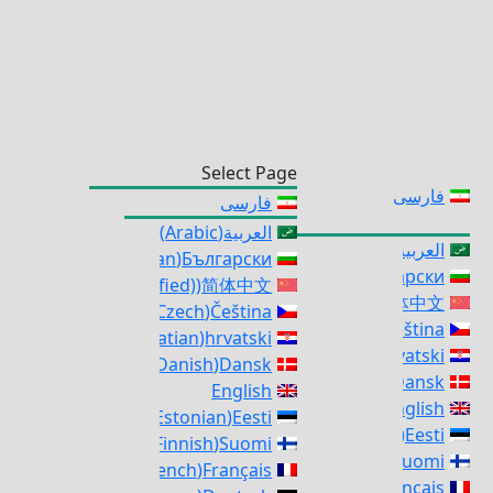
Select Page
فارسی
فارسی
العربية
(
Arabic
)
العربية
(
Arabic
)
)
Bulgarian
(
Български
)
Bulgarian
(
Български
)
Chinese (Simplified)
(
简体中文
)
Chinese (Simplified)
(
简体中文
)
Czech
(
Čeština
)
Czech
(
Čeština
)
Croatian
(
hrvatski
)
Croatian
(
hrvatski
)
Danish
(
Dansk
)
Danish
(
Dansk
English
English
)
Estonian
(
Eesti
)
Estonian
(
Eesti
)
Finnish
(
Suomi
)
Finnish
(
Suomi
)
French
(
Français
)
French
(
Français