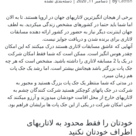
)
Slovenian
(
Slovenščina
Catfish
by
|
دسامبر 11, 2020
| دسته‌بندی نشده
Swahili
Swahili
)
Swedish
(
Svenska
)
Swedish
(
Svenska
برخی از هیجان انگیزترین لاتاریهای جهان در اروپا هستند. تا به الان
)
Spanish
(
Español
)
Spanish
(
Español
اما شما باید حتما در کشورهای مشخص زندگی میکردید. به لطف
)
Turkish
(
Türkçe
)
Turkish
(
Türkçe
جهان اینترنت دیگر نیاز به حضور در کشور ارائه دهنده مسابقات
)
Ukrainian
(
Українська
)
Ukrainian
(
Українська
لاتاری برای برنده شدن و دریافت جوایز نیست.
آنهایی که عاشق مسابقات لاتاری هستند درک میکنند که این امکان
چقدر هوس انگیز است. ممکن است که شما فقط امکان شرکت
در یک یا 2 مسابقه لاتاری را داشته باشید. مشخص است که هر چه
جک پات بزرگتر باشد هیجانش بیشتر است. اما رشد یک جک پات
هم زمان میبرد.
در مدتی که شما منتظر یک جک پات بزرگ هستید و مجبور به
شرکت در جک پاتهای کوچکتر هستید شرکت کنندگان چشم به
لاتاریهای خارج از محل اقامت خودشان میدوزند و آرزو میکنند که
حتی امکان شرکت در یکی از این جک پات ها برایشان فراهم بود.
خودتان را فقط محدود به لاتاریهای
اطراف خودتان نکنید