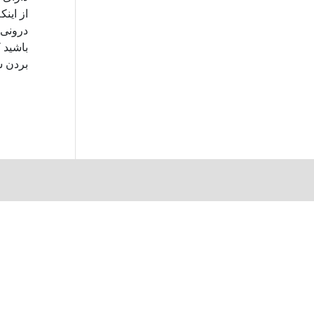
از این
درونی 
باشید 
بردن ش