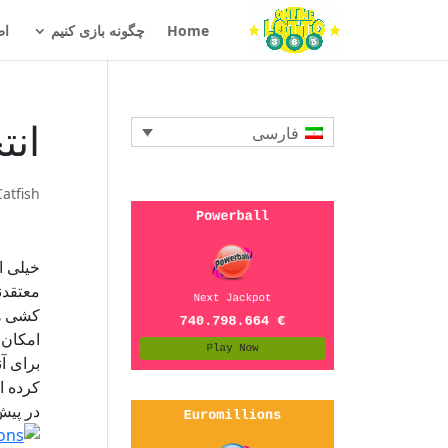
Home
چگونه بازی کنیم
اط
انت
فارسی
Catfish
خیلی ا
معتقدن
کشی ها
امکان دستر
کرده ا
در پیش