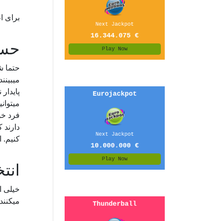
برای اطلاعات بیشتر در
حسا
حتما ش
میبینن
پایدار
میتوان
فرد خو
دارند 
کنیم. ا
انت
خیلی ا
میکنند