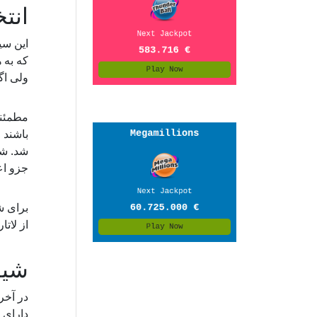
انت
این سی
که به 
ولی اگ
مطمئنا
باشند 
شد. شر
جزو اع
برای ش
از لات
شیو
در آخر
دارای 