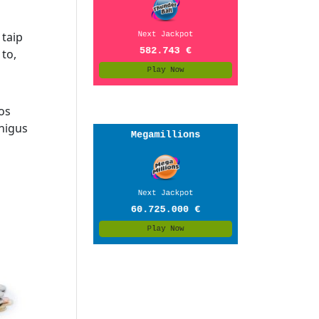
 taip
 to,
jos
inigus