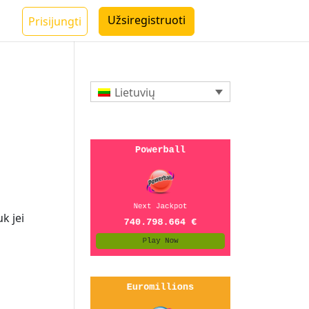
Užsiregistruoti
Prisijungti
Lietuvių
uk jei