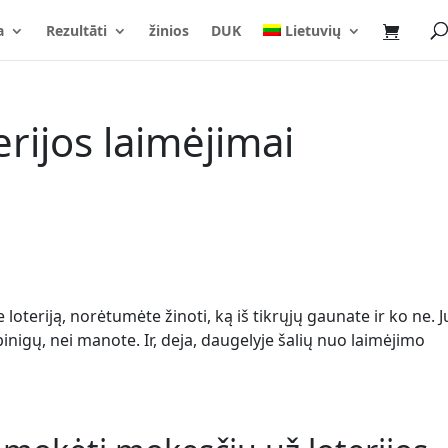
a
Rezultāti
žinios
DUK
Lietuvių
erijos laimėjimai
e loteriją, norėtumėte žinoti, ką iš tikrųjų gaunate ir ko ne. J
nigų, nei manote. Ir, deja, daugelyje šalių nuo laimėjimo