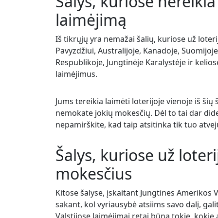
Šalys, kuriose nereiki
laimėjimą
Iš tikrųjų yra nemažai šalių, kuriose už lote
Pavyzdžiui, Australijoje, Kanadoje, Suomijoje, 
Respublikoje, Jungtinėje Karalystėje ir kelio
laimėjimus.
Jums tereikia laimėti loterijoje vienoje iš šių 
nemokate jokių mokesčių. Dėl to tai dar did
nepamirškite, kad taip atsitinka tik tuo atveju,
Šalys, kuriose už loter
mokesčius
Kitose šalyse, įskaitant Jungtines Amerikos V
sakant, kol vyriausybė atsiims savo dalį, ga
Valstijose laimėjimai retai būna tokie, kokie 