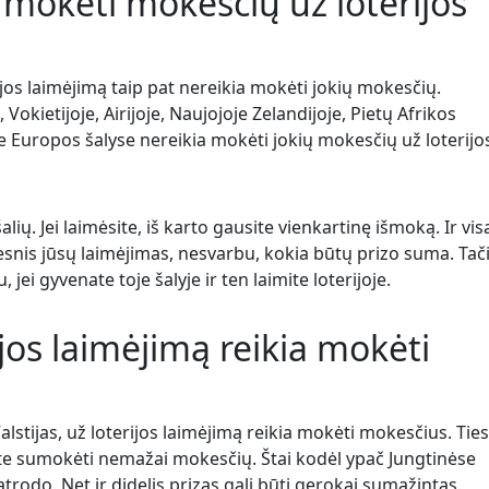
a mokėti mokesčių už loterijos
rijos laimėjimą taip pat nereikia mokėti jokių mokesčių.
Vokietijoje, Airijoje, Naujojoje Zelandijoje, Pietų Afrikos
se Europos šalyse nereikia mokėti jokių mokesčių už loterijo
šalių. Jei laimėsite, iš karto gausite vienkartinę išmoką. Ir vis
esnis jūsų laimėjimas, nesvarbu, kokia būtų prizo suma. Tač
 jei gyvenate toje šalyje ir ten laimite loterijoje.
ijos laimėjimą reikia mokėti
alstijas, už loterijos laimėjimą reikia mokėti mokesčius. Tie
lite sumokėti nemažai mokesčių. Štai kodėl ypač Jungtinėse
atrodo. Net ir didelis prizas gali būti gerokai sumažintas.