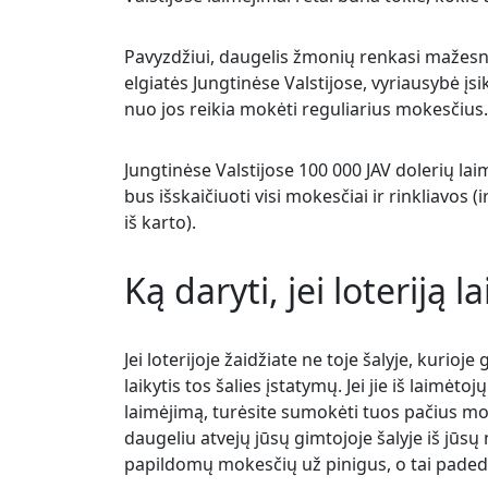
Pavyzdžiui, daugelis žmonių renkasi mažesnę 
elgiatės Jungtinėse Valstijose, vyriausybė įsi
nuo jos reikia mokėti reguliarius mokesčius.
Jungtinėse Valstijose 100 000 JAV dolerių laim
bus išskaičiuoti visi mokesčiai ir rinkliavos (
iš karto).
Ką daryti, jei loteriją l
Jei loterijoje žaidžiate ne toje šalyje, kurioje 
laikytis tos šalies įstatymų. Jei jie iš laimėt
laimėjimą, turėsite sumokėti tuos pačius moke
daugeliu atvejų jūsų gimtojoje šalyje iš jūs
papildomų mokesčių už pinigus, o tai padeda