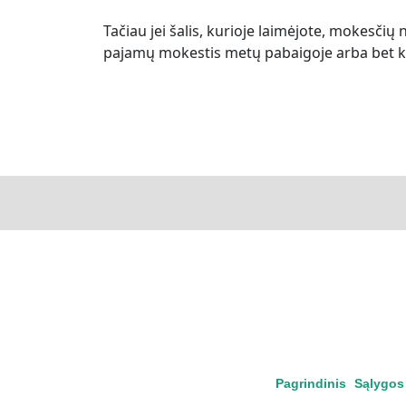
Tačiau jei šalis, kurioje laimėjote, mokesčių n
pajamų mokestis metų pabaigoje arba bet kok
Pagrindinis
Sąlygos 