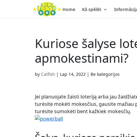
Home
Kā spēlēt
Informācij
Kuriose šalyse lot
apmokestinami?
by
Catfish
|
Lap 14, 2022
| Be kategorijos
Jei planuojate žaisti loteriją arba jau žaidžiat
turėsite mokėti mokesčius, gausite mažiau pi
turėsite sumokėti bent kažkiek mokesčių.