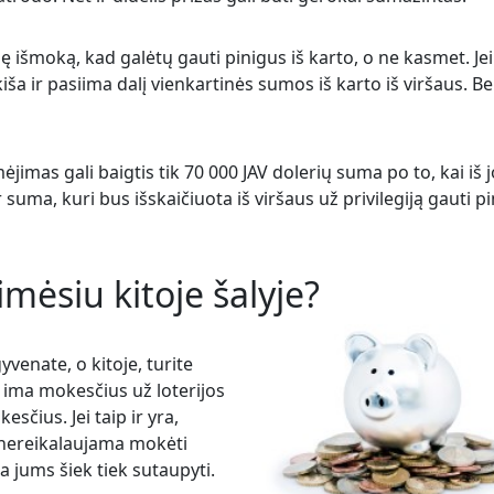
išmoką, kad galėtų gauti pinigus iš karto, o ne kasmet. Jei
kiša ir pasiima dalį vienkartinės sumos iš karto iš viršaus. Be
ėjimas gali baigtis tik 70 000 JAV dolerių suma po to, kai iš 
ir suma, kuri bus išskaičiuota iš viršaus už privilegiją gauti p
aimėsiu kitoje šalyje?
gyvenate, o kitoje, turite
ojų ima mokesčius už loterijos
sčius. Jei taip ir yra,
ų nereikalaujama mokėti
 jums šiek tiek sutaupyti.