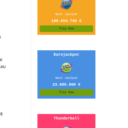
s
ai
iau
są