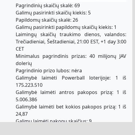
Pagrindinių skaičių skalė: 69
Galimų pasirinkti skaičių kiekis: 5
Papildomų skaičių skalė: 26
Galimų pasirinkti papildomų skaičių kiekis: 1
Laimingų skaičių traukimo dienos, valandos:
Trečiadieniai, Šeštadieniai, 21:00 EST, +1 day 3:00
CET
Minimalus pagrindinis prizas: 40 milijonų JAV
dolerių
Pagrindinio prizo lubos: nėra
Galimybė laimėti Powerball loterijoje: 1 iš
175.223.510
Galimybė laimėti antros pakopos prizą: 1 iš
5.006.386
Galimybė laimėti bet kokios pakopos prizą: 1 iš
24,87
Galimų laimėti pakopų skaičius: 9
Geriausios Powerball loterijos