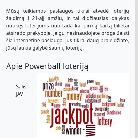
Mūsų teikiamos paslaugos tikrai atvedė loterijų
žaidimą į 21-ajį amžių, ir tai didžiausias dalykas
nutikęs loterijoms nuo tada kai pirmą kartą bilietai
atsirado prekyboje. Jeigu nesinaudojate proga žaisti
šia internetine paslauga, jūs tikrai daug praleidžiate,
jūsų laukia galybė šaunių loterijų.
Apie Powerball loteriją
Šalis:
JAV