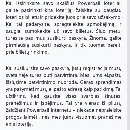
Kai išsirinksite savo skaičius Powerball loterijai,
galite pasirinkti kitą loteriją, žaiskite su daugiau
loterijos bilietų ir pridėkite juos prie savo užsakymo.
Kai tai padarysite, spragtelėkite apmokėjimą ir
saugiai sumokėkite už savo bilietus. Šiuo metu,
turėsite pas mus susikurti paskyrą. Žinoma, galite
pirmiausią susikurti paskyrą, ir tik tuomet pereiti
prie bilietų rinkimo.
Kai susikursite savo paskyrą, jūsų registracija mūsų
svetainėje turės būti patvirtinta. Mes jums el.paštu
išsiųsime patvirtinimo nuorodą. Geras sprendimas
yra pažymėti mūsų el.pašto adresą kaip patikimą. Tai
užtikrins, kad gausite visas svarbias žinutes,
pranešimus ir įspėjimus. Tai yra vienas iš pliusų
žaidžiant Powerball internetu – niekada nepraleisite
progos laimėti, nes mes jums visuomet pranešime
apie loteriją.