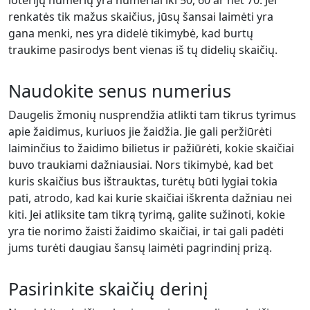
loterijų numerių yra numeriai iki 50, 60 ar net 70. Jei
renkatės tik mažus skaičius, jūsų šansai laimėti yra
gana menki, nes yra didelė tikimybė, kad burtų
traukime pasirodys bent vienas iš tų didelių skaičių.
Naudokite senus numerius
Daugelis žmonių nusprendžia atlikti tam tikrus tyrimus
apie žaidimus, kuriuos jie žaidžia. Jie gali peržiūrėti
laiminčius to žaidimo bilietus ir pažiūrėti, kokie skaičiai
buvo traukiami dažniausiai. Nors tikimybė, kad bet
kuris skaičius bus ištrauktas, turėtų būti lygiai tokia
pati, atrodo, kad kai kurie skaičiai iškrenta dažniau nei
kiti. Jei atliksite tam tikrą tyrimą, galite sužinoti, kokie
yra tie norimo žaisti žaidimo skaičiai, ir tai gali padėti
jums turėti daugiau šansų laimėti pagrindinį prizą.
Pasirinkite skaičių derinį