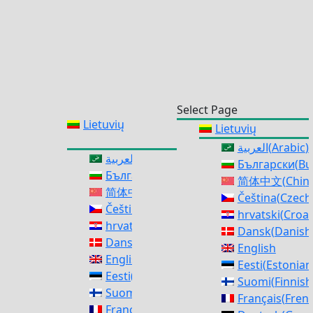
Select Page
Lietuvių
Lietuvių
العربية
(
Arabic
)
العربية
(
Arabic
)
Български
(
Bu
Български
(
Bulgarian
)
简体中文
(
Chine
简体中文
(
Chinese (Simplified)
)
Čeština
(
Czech
Čeština
(
Czech
)
hrvatski
(
Croat
hrvatski
(
Croatian
)
Dansk
(
Danish
Dansk
(
Danish
)
English
English
Eesti
(
Estonian
Eesti
(
Estonian
)
Suomi
(
Finnish
Suomi
(
Finnish
)
Français
(
Fren
Français
(
French
)