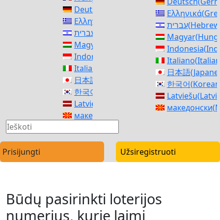
Deutsch
(
Ger
Deutsch
(
German
)
Ελληνικά
(
Gre
Ελληνικά
(
Greek
)
עברית
(
Hebrew
עברית
(
Hebrew
)
Magyar
(
Hunga
Magyar
(
Hungarian
)
Indonesia
(
Ind
Indonesia
(
Indonesian
)
Italiano
(
Italia
Italiano
(
Italian
)
日本語
(
Japane
日本語
(
Japanese
)
한국어
(
Korean
한국어
(
Korean
)
Latviešu
(
Latvi
Latviešu
(
Latvian
)
македонски
(
M
македонски
(
Macedonian
)
Norsk bokmål
Norsk bokmål
(
Norwegian Bokmål
)
فارسی
(
Persia
فارسی
(
Persian
)
polski
(
Polish
)
polski
(
Polish
)
Prisijungti
Užsiregistruoti
Português
(
Po
Português
(
Portuguese, Portugal
)
Română
(
Roma
Română
(
Romanian
)
Русский
(
Russ
Русский
(
Russian
)
српски
(
Serbi
Būdų pasirinkti loterijos
српски
(
Serbian
)
Slovenčina
(
Sl
Slovenčina
(
Slovak
)
numerius, kurie laimi
Slovenščina
(
S