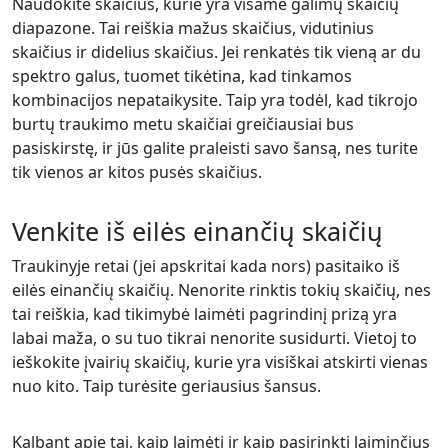
Naudokite skaičius, kurie yra visame galimų skaičių
diapazone. Tai reiškia mažus skaičius, vidutinius
skaičius ir didelius skaičius. Jei renkatės tik vieną ar du
spektro galus, tuomet tikėtina, kad tinkamos
kombinacijos nepataikysite. Taip yra todėl, kad tikrojo
burtų traukimo metu skaičiai greičiausiai bus
pasiskirstę, ir jūs galite praleisti savo šansą, nes turite
tik vienos ar kitos pusės skaičius.
Venkite iš eilės einančių skaičių
Traukinyje retai (jei apskritai kada nors) pasitaiko iš
eilės einančių skaičių. Nenorite rinktis tokių skaičių, nes
tai reiškia, kad tikimybė laimėti pagrindinį prizą yra
labai maža, o su tuo tikrai nenorite susidurti. Vietoj to
ieškokite įvairių skaičių, kurie yra visiškai atskirti vienas
nuo kito. Taip turėsite geriausius šansus.
Kalbant apie tai, kaip laimėti ir kaip pasirinkti laiminčius