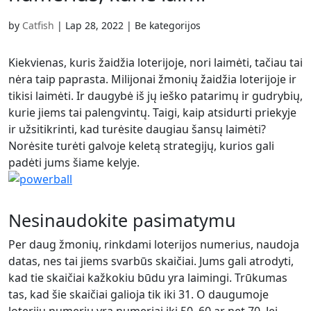
Slovenščina
(
Slovenian
)
Swahili
Swahili
Svenska
(
Swed
by
Catfish
|
Lap 28, 2022
| Be kategorijos
Svenska
(
Swedish
)
Español
(
Spani
Español
(
Spanish
)
Türkçe
(
Turkis
Kiekvienas, kuris žaidžia loterijoje, nori laimėti, tačiau tai
Türkçe
(
Turkish
)
Українська
(
Uk
nėra taip paprasta. Milijonai žmonių žaidžia loterijoje ir
Українська
(
Ukrainian
)
tikisi laimėti. Ir daugybė iš jų ieško patarimų ir gudrybių,
kurie jiems tai palengvintų. Taigi, kaip atsidurti priekyje
ir užsitikrinti, kad turėsite daugiau šansų laimėti?
Norėsite turėti galvoje keletą strategijų, kurios gali
padėti jums šiame kelyje.
Nesinaudokite pasimatymu
Per daug žmonių, rinkdami loterijos numerius, naudoja
datas, nes tai jiems svarbūs skaičiai. Jums gali atrodyti,
kad tie skaičiai kažkokiu būdu yra laimingi. Trūkumas
tas, kad šie skaičiai galioja tik iki 31. O daugumoje