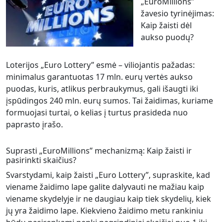
„EuroMillions”
žavesio tyrinėjimas:
Kaip žaisti dėl
aukso puodų?
Loterijos „Euro Lottery” esmė – viliojantis pažadas:
minimalus garantuotas 17 mln. eurų vertės aukso
puodas, kuris, atlikus perbraukymus, gali išaugti iki
įspūdingos 240 mln. eurų sumos. Tai žaidimas, kuriame
formuojasi turtai, o kelias į turtus prasideda nuo
paprasto įrašo.
Suprasti „EuroMillions” mechanizmą: Kaip žaisti ir
pasirinkti skaičius?
Svarstydami, kaip žaisti „Euro Lottery”, supraskite, kad
viename žaidimo lape galite dalyvauti ne mažiau kaip
viename skydelyje ir ne daugiau kaip tiek skydelių, kiek
jų yra žaidimo lape. Kiekvieno žaidimo metu rankiniu