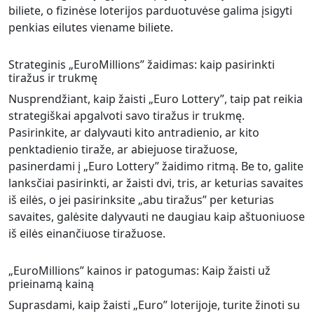
biliete, o fizinėse loterijos parduotuvėse galima įsigyti
penkias eilutes viename biliete.
Strateginis „EuroMillions” žaidimas: kaip pasirinkti
tiražus ir trukmę
Nusprendžiant, kaip žaisti „Euro Lottery”, taip pat reikia
strategiškai apgalvoti savo tiražus ir trukmę.
Pasirinkite, ar dalyvauti kito antradienio, ar kito
penktadienio tiraže, ar abiejuose tiražuose,
pasinerdami į „Euro Lottery” žaidimo ritmą. Be to, galite
lanksčiai pasirinkti, ar žaisti dvi, tris, ar keturias savaites
iš eilės, o jei pasirinksite „abu tiražus” per keturias
savaites, galėsite dalyvauti ne daugiau kaip aštuoniuose
iš eilės einančiuose tiražuose.
„EuroMillions” kainos ir patogumas: Kaip žaisti už
prieinamą kainą
Suprasdami, kaip žaisti „Euro” loterijoje, turite žinoti su