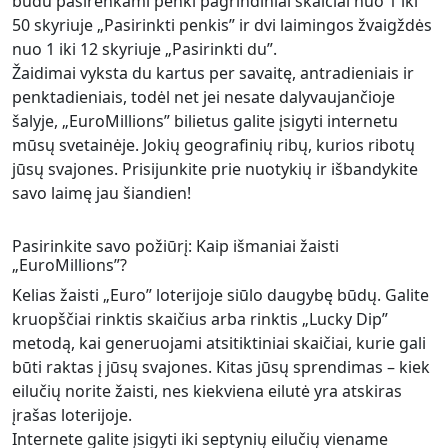
būdu pasirenkami penki pagrindiniai skaičiai nuo 1 iki
50 skyriuje „Pasirinkti penkis” ir dvi laimingos žvaigždės
nuo 1 iki 12 skyriuje „Pasirinkti du”.
Žaidimai vyksta du kartus per savaitę, antradieniais ir
penktadieniais, todėl net jei nesate dalyvaujančioje
šalyje, „EuroMillions” bilietus galite įsigyti internetu
mūsų svetainėje. Jokių geografinių ribų, kurios ribotų
jūsų svajones. Prisijunkite prie nuotykių ir išbandykite
savo laimę jau šiandien!
Pasirinkite savo požiūrį: Kaip išmaniai žaisti
„EuroMillions”?
Kelias žaisti „Euro” loterijoje siūlo daugybę būdų. Galite
kruopščiai rinktis skaičius arba rinktis „Lucky Dip”
metodą, kai generuojami atsitiktiniai skaičiai, kurie gali
būti raktas į jūsų svajones. Kitas jūsų sprendimas – kiek
eilučių norite žaisti, nes kiekviena eilutė yra atskiras
įrašas loterijoje.
Internete galite įsigyti iki septynių eilučių viename