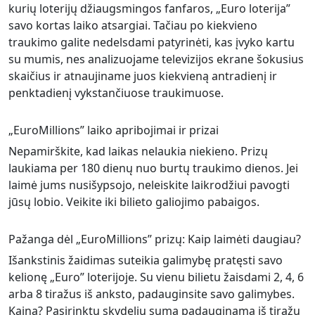
kurių loterijų džiaugsmingos fanfaros, „Euro loterija”
savo kortas laiko atsargiai. Tačiau po kiekvieno
traukimo galite nedelsdami patyrinėti, kas įvyko kartu
su mumis, nes analizuojame televizijos ekrane šokusius
skaičius ir atnaujiname juos kiekvieną antradienį ir
penktadienį vykstančiuose traukimuose.
„EuroMillions” laiko apribojimai ir prizai
Nepamirškite, kad laikas nelaukia niekieno. Prizų
laukiama per 180 dienų nuo burtų traukimo dienos. Jei
laimė jums nusišypsojo, neleiskite laikrodžiui pavogti
jūsų lobio. Veikite iki bilieto galiojimo pabaigos.
Pažanga dėl „EuroMillions” prizų: Kaip laimėti daugiau?
Išankstinis žaidimas suteikia galimybę pratęsti savo
kelionę „Euro” loterijoje. Su vienu bilietu žaisdami 2, 4, 6
arba 8 tiražus iš anksto, padauginsite savo galimybes.
Kaina? Pasirinktų skydelių suma padauginama iš tiražų