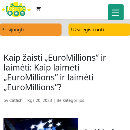
Prisijungti
Užsiregistruoti
Kaip žaisti „EuroMillions” ir
laimėti: Kaip laimėti
„EuroMillions” ir laimėti
„EuroMillions”?
by
Catfish
|
Rgs 20, 2023
| Be kategorijos