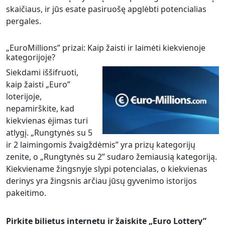
skaičiaus, ir jūs esate pasiruošę apglėbti potencialias
pergales.
„EuroMillions” prizai: Kaip žaisti ir laimėti kiekvienoje
kategorijoje?
Siekdami iššifruoti,
kaip žaisti „Euro”
loterijoje,
nepamirškite, kad
kiekvienas ėjimas turi
atlygį. „Rungtynės su 5
ir 2 laimingomis žvaigždėmis” yra prizų kategorijų
zenite, o „Rungtynės su 2” sudaro žemiausią kategoriją.
Kiekviename žingsnyje slypi potencialas, o kiekvienas
derinys yra žingsnis arčiau jūsų gyvenimo istorijos
pakeitimo.
Pirkite bilietus internetu ir žaiskite „Euro Lottery”