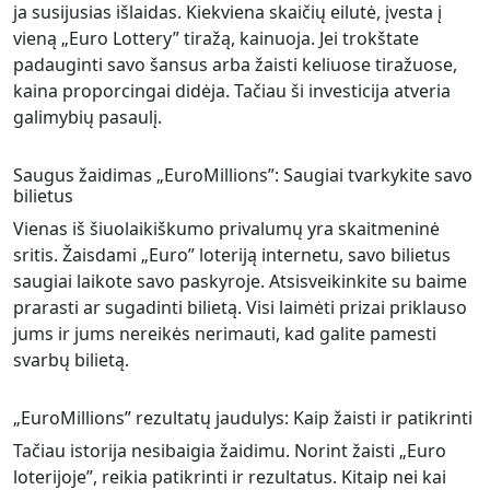
ja susijusias išlaidas. Kiekviena skaičių eilutė, įvesta į
vieną „Euro Lottery” tiražą, kainuoja. Jei trokštate
padauginti savo šansus arba žaisti keliuose tiražuose,
kaina proporcingai didėja. Tačiau ši investicija atveria
galimybių pasaulį.
Saugus žaidimas „EuroMillions”: Saugiai tvarkykite savo
bilietus
Vienas iš šiuolaikiškumo privalumų yra skaitmeninė
sritis. Žaisdami „Euro” loteriją internetu, savo bilietus
saugiai laikote savo paskyroje. Atsisveikinkite su baime
prarasti ar sugadinti bilietą. Visi laimėti prizai priklauso
jums ir jums nereikės nerimauti, kad galite pamesti
svarbų bilietą.
„EuroMillions” rezultatų jaudulys: Kaip žaisti ir patikrinti
Tačiau istorija nesibaigia žaidimu. Norint žaisti „Euro
loterijoje”, reikia patikrinti ir rezultatus. Kitaip nei kai