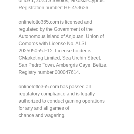
office 1, 2023 Strovolos, Nikosia-Cyprus.
Registration number: HE 453636.
onlinelotto365.com is licensed and
regulated by the Government of the
Autonomous Island of Anjouan, Union of
Comoros with License No. ALSI-
202505055-F12. License holder is
GMarketing Limited, Sea Urchin Street,
San Pedro Town, Ambergris Caye, Belize,
Registry number 000047614.
onlinelotto365.com has passed all
regulatory compliance and is legally
authorized to conduct gaming operations
for any and all games of
chance and wagering.