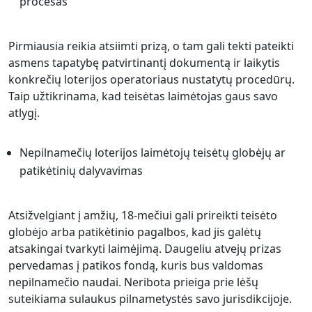
procesas
Pirmiausia reikia atsiimti prizą, o tam gali tekti pateikti
asmens tapatybę patvirtinantį dokumentą ir laikytis
konkrečių loterijos operatoriaus nustatytų procedūrų.
Taip užtikrinama, kad teisėtas laimėtojas gaus savo
atlygį.
Nepilnamečių loterijos laimėtojų teisėtų globėjų ar
patikėtinių dalyvavimas
Atsižvelgiant į amžių, 18-mečiui gali prireikti teisėto
globėjo arba patikėtinio pagalbos, kad jis galėtų
atsakingai tvarkyti laimėjimą. Daugeliu atvejų prizas
pervedamas į patikos fondą, kuris bus valdomas
nepilnamečio naudai. Neribota prieiga prie lėšų
suteikiama sulaukus pilnametystės savo jurisdikcijoje.