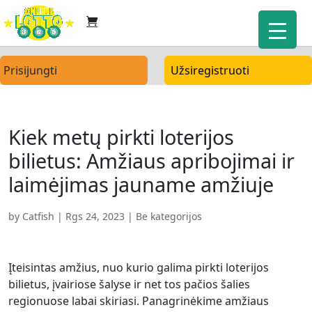
Prisijungti
Užsiregistruoti
Kiek metų pirkti loterijos
bilietus: Amžiaus apribojimai ir
laimėjimas jauname amžiuje
by
Catfish
|
Rgs 24, 2023
| Be kategorijos
Įteisintas amžius, nuo kurio galima pirkti loterijos
bilietus, įvairiose šalyse ir net tos pačios šalies
regionuose labai skiriasi. Panagrinėkime amžiaus