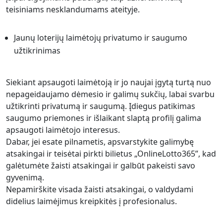
teisiniams nesklandumams ateityje.
Jaunų loterijų laimėtojų privatumo ir saugumo
užtikrinimas
Siekiant apsaugoti laimėtoją ir jo naujai įgytą turtą nuo
nepageidaujamo dėmesio ir galimų sukčių, labai svarbu
užtikrinti privatumą ir saugumą. Įdiegus patikimas
saugumo priemones ir išlaikant slaptą profilį galima
apsaugoti laimėtojo interesus.
Dabar, jei esate pilnametis, apsvarstykite galimybę
atsakingai ir teisėtai pirkti bilietus „OnlineLotto365”, kad
galėtumėte žaisti atsakingai ir galbūt pakeisti savo
gyvenimą.
Nepamirškite visada žaisti atsakingai, o valdydami
didelius laimėjimus kreipkitės į profesionalus.