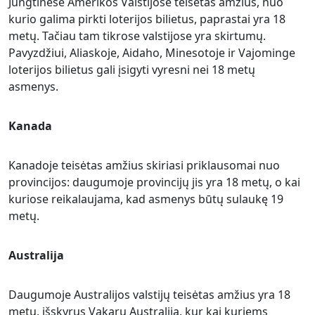
Jungtinėse Amerikos Valstijose teisėtas amžius, nuo
kurio galima pirkti loterijos bilietus, paprastai yra 18
metų. Tačiau tam tikrose valstijose yra skirtumų.
Pavyzdžiui, Aliaskoje, Aidaho, Minesotoje ir Vajominge
loterijos bilietus gali įsigyti vyresni nei 18 metų
asmenys.
Kanada
Kanadoje teisėtas amžius skiriasi priklausomai nuo
provincijos: daugumoje provincijų jis yra 18 metų, o kai
kuriose reikalaujama, kad asmenys būtų sulaukę 19
metų.
Australija
Daugumoje Australijos valstijų teisėtas amžius yra 18
metų, išskyrus Vakarų Australiją, kur kai kuriems