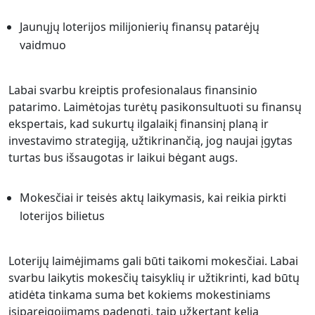
Jaunųjų loterijos milijonierių finansų patarėjų
vaidmuo
Labai svarbu kreiptis profesionalaus finansinio
patarimo. Laimėtojas turėtų pasikonsultuoti su finansų
ekspertais, kad sukurtų ilgalaikį finansinį planą ir
investavimo strategiją, užtikrinančią, jog naujai įgytas
turtas bus išsaugotas ir laikui bėgant augs.
Mokesčiai ir teisės aktų laikymasis, kai reikia pirkti
loterijos bilietus
Loterijų laimėjimams gali būti taikomi mokesčiai. Labai
svarbu laikytis mokesčių taisyklių ir užtikrinti, kad būtų
atidėta tinkama suma bet kokiems mokestiniams
įsipareigojimams padengti, taip užkertant kelią