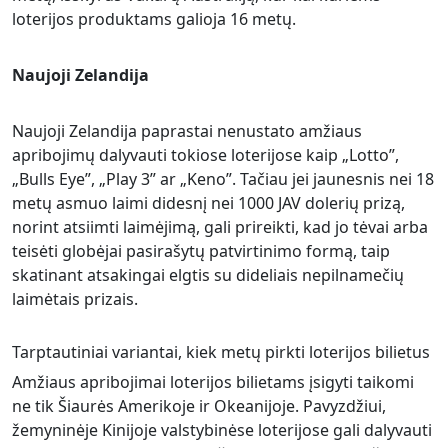
loterijos produktams galioja 16 metų.
Naujoji Zelandija
Naujoji Zelandija paprastai nenustato amžiaus
apribojimų dalyvauti tokiose loterijose kaip „Lotto”,
„Bulls Eye”, „Play 3” ar „Keno”. Tačiau jei jaunesnis nei 18
metų asmuo laimi didesnį nei 1000 JAV dolerių prizą,
norint atsiimti laimėjimą, gali prireikti, kad jo tėvai arba
teisėti globėjai pasirašytų patvirtinimo formą, taip
skatinant atsakingai elgtis su dideliais nepilnamečių
laimėtais prizais.
Tarptautiniai variantai, kiek metų pirkti loterijos bilietus
Amžiaus apribojimai loterijos bilietams įsigyti taikomi
ne tik Šiaurės Amerikoje ir Okeanijoje. Pavyzdžiui,
žemyninėje Kinijoje valstybinėse loterijose gali dalyvauti