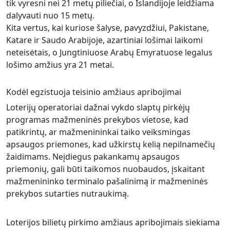
tik vyresni nei 21 metų piliečiai, o Islandijoje leidžiama
dalyvauti nuo 15 metų.
Kita vertus, kai kuriose šalyse, pavyzdžiui, Pakistane,
Katare ir Saudo Arabijoje, azartiniai lošimai laikomi
neteisėtais, o Jungtiniuose Arabų Emyratuose legalus
lošimo amžius yra 21 metai.
Kodėl egzistuoja teisinio amžiaus apribojimai
Loterijų operatoriai dažnai vykdo slaptų pirkėjų
programas mažmeninės prekybos vietose, kad
patikrintų, ar mažmenininkai taiko veiksmingas
apsaugos priemones, kad užkirstų kelią nepilnamečių
žaidimams. Neįdiegus pakankamų apsaugos
priemonių, gali būti taikomos nuobaudos, įskaitant
mažmenininko terminalo pašalinimą ir mažmeninės
prekybos sutarties nutraukimą.
Loterijos bilietų pirkimo amžiaus apribojimais siekiama