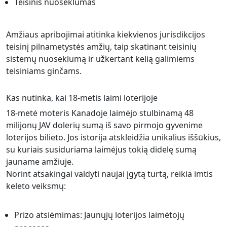
Teisinis nuoseklumas
Amžiaus apribojimai atitinka kiekvienos jurisdikcijos
teisinį pilnametystės amžių, taip skatinant teisinių
sistemų nuoseklumą ir užkertant kelią galimiems
teisiniams ginčams.
Kas nutinka, kai 18-metis laimi loterijoje
18-metė moteris Kanadoje laimėjo stulbinamą 48
milijonų JAV dolerių sumą iš savo pirmojo gyvenime
loterijos bilieto. Jos istorija atskleidžia unikalius iššūkius,
su kuriais susiduriama laimėjus tokią didelę sumą
jauname amžiuje.
Norint atsakingai valdyti naujai įgytą turtą, reikia imtis
keleto veiksmų:
Prizo atsiėmimas: Jaunųjų loterijos laimėtojų