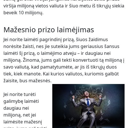
viršija milijoną vietos valiuta ir šiuo metu iš tikrųjų siekia
beveik 10 milijonų.
Mažesnio prizo laimėjimas
Jei norite laimėti pagrindinį prizą, šiuos žaidimus
norėsite žaisti, nes jie suteikia jums geriausius šansus
laimėti šį prizą, o laimėjimo atveju – ir daugiau nei
milijoną. Žinoma, jums gali tekti konvertuoti tą milijoną į
savo valiutą, kad pamatytumėte, ar jis iš tikrųjų duos
tiek, kiek manote. Kai kurios valiutos, kuriomis galbūt
žaisite, bus mažesnės.
Jei norite turėti
galimybę laimėti
daugiau nei
milijoną, net jei
laimėsite mažesnį