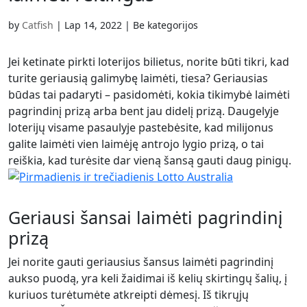
Slovenščina
(
Slovenian
)
Swahili
Swahili
Svenska
(
Swed
by
Catfish
|
Lap 14, 2022
| Be kategorijos
Svenska
(
Swedish
)
Español
(
Spani
Español
(
Spanish
)
Türkçe
(
Turkis
Jei ketinate pirkti loterijos bilietus, norite būti tikri, kad
Türkçe
(
Turkish
)
Українська
(
Uk
turite geriausią galimybę laimėti, tiesa? Geriausias
Українська
(
Ukrainian
)
būdas tai padaryti – pasidomėti, kokia tikimybė laimėti
pagrindinį prizą arba bent jau didelį prizą. Daugelyje
loterijų visame pasaulyje pastebėsite, kad milijonus
galite laimėti vien laimėję antrojo lygio prizą, o tai
reiškia, kad turėsite dar vieną šansą gauti daug pinigų.
Geriausi šansai laimėti pagrindinį
prizą
Jei norite gauti geriausius šansus laimėti pagrindinį
aukso puodą, yra keli žaidimai iš kelių skirtingų šalių, į
kuriuos turėtumėte atkreipti dėmesį. Iš tikrųjų