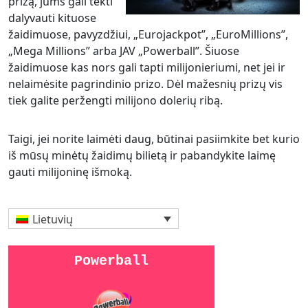
prizą, jums gali tekti
dalyvauti kituose
žaidimuose, pavyzdžiui, „Eurojackpot”, „EuroMillions”,
„Mega Millions” arba JAV „Powerball”. Šiuose
žaidimuose kas nors gali tapti milijonieriumi, net jei ir
nelaimėsite pagrindinio prizo. Dėl mažesnių prizų vis
tiek galite peržengti milijono dolerių ribą.
Taigi, jei norite laimėti daug, būtinai pasiimkite bet kurio
iš mūsų minėtų žaidimų bilietą ir pabandykite laimę
gauti milijoninę išmoką.
Lietuvių