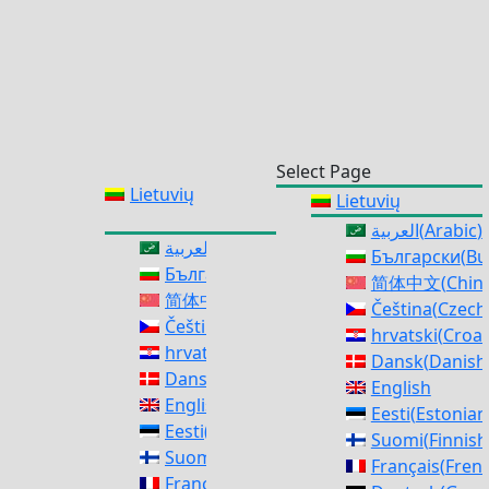
Select Page
Lietuvių
Lietuvių
العربية
(
Arabic
)
العربية
(
Arabic
)
Български
(
Bu
Български
(
Bulgarian
)
简体中文
(
Chine
简体中文
(
Chinese (Simplified)
)
Čeština
(
Czech
Čeština
(
Czech
)
hrvatski
(
Croat
hrvatski
(
Croatian
)
Dansk
(
Danish
Dansk
(
Danish
)
English
English
Eesti
(
Estonian
Eesti
(
Estonian
)
Suomi
(
Finnish
Suomi
(
Finnish
)
Français
(
Fren
Français
(
French
)