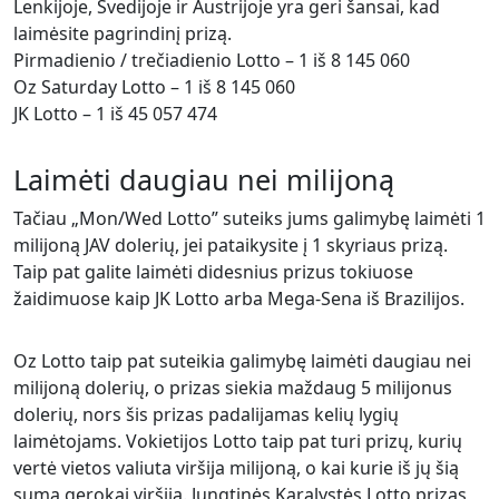
Lenkijoje, Švedijoje ir Austrijoje yra geri šansai, kad
laimėsite pagrindinį prizą.
Pirmadienio / trečiadienio Lotto – 1 iš 8 145 060
Oz Saturday Lotto – 1 iš 8 145 060
JK Lotto – 1 iš 45 057 474
Laimėti daugiau nei milijoną
Tačiau „Mon/Wed Lotto” suteiks jums galimybę laimėti 1
milijoną JAV dolerių, jei pataikysite į 1 skyriaus prizą.
Taip pat galite laimėti didesnius prizus tokiuose
žaidimuose kaip JK Lotto arba Mega-Sena iš Brazilijos.
Oz Lotto taip pat suteikia galimybę laimėti daugiau nei
milijoną dolerių, o prizas siekia maždaug 5 milijonus
dolerių, nors šis prizas padalijamas kelių lygių
laimėtojams. Vokietijos Lotto taip pat turi prizų, kurių
vertė vietos valiuta viršija milijoną, o kai kurie iš jų šią
sumą gerokai viršija. Jungtinės Karalystės Lotto prizas