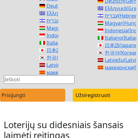
Deutsch
(
Ger
Deutsch
(
German
)
Ελληνικά
(
Gre
Ελληνικά
(
Greek
)
עברית
(
Hebrew
עברית
(
Hebrew
)
Magyar
(
Hunga
Magyar
(
Hungarian
)
Indonesia
(
Ind
Indonesia
(
Indonesian
)
Italiano
(
Italia
Italiano
(
Italian
)
日本語
(
Japane
日本語
(
Japanese
)
한국어
(
Korean
한국어
(
Korean
)
Latviešu
(
Latvi
Latviešu
(
Latvian
)
македонски
(
M
македонски
(
Macedonian
)
Norsk bokmål
Norsk bokmål
(
Norwegian Bokmål
)
فارسی
(
Persia
فارسی
(
Persian
)
polski
(
Polish
)
polski
(
Polish
)
Prisijungti
Užsiregistruoti
Português
(
Po
Português
(
Portuguese, Portugal
)
Română
(
Roma
Română
(
Romanian
)
Русский
(
Russ
Русский
(
Russian
)
српски
(
Serbi
Loterijų su didesniais šansais
српски
(
Serbian
)
Slovenčina
(
Sl
Slovenčina
(
Slovak
)
laimėti reitingas
Slovenščina
(
S