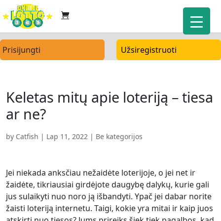
Prisijungti
Užsiregistruoti
Keletas mitų apie loteriją – tiesa
ar ne?
by
Catfish
|
Lap 11, 2022
| Be kategorijos
Jei niekada anksčiau nežaidėte loterijoje, o jei net ir
žaidėte, tikriausiai girdėjote daugybę dalykų, kurie gali
jus sulaikyti nuo noro ją išbandyti. Ypač jei dabar norite
žaisti loteriją internetu. Taigi, kokie yra mitai ir kaip juos
atskirti nuo tiesos? Jums prireiks šiek tiek pagalbos, kad