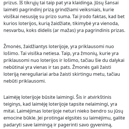
prizus. Iš tikrųjų tai taip pat yra klaidinga. Jūsų šansai
laimėti pagrindinį prizą grindžiami veiksniais, kurie
visiškai nesusiję su prizo suma. Tai įrodo faktas, kad bet
kurios loterijos, kurią žaidžiate, tikimybė yra vienoda,
nesvarbu, koks didelis (ar mažas) yra pagrindinis prizas.
Žmonės, žaidžiantys loterijoje, yra priklausomi nuo
lošimo. Tai visiška netiesa. Taip, yra žmonių, kurie yra
priklausomi nuo loterijos ir lošimo, tačiau šie du dalykai
nebūtinai yra vienas ir tas pats. Žmonės gali žaisti
loteriją nereguliariai arba žaisti skirtingu metu, tačiau
nebūti priklausomi.
Laimėję loterijoje būsite laimingi. Šis ir atvirkštinis
teiginys, kad laimėję loterijoje tapsite nelaimingi, yra
mitai. Laimėjimas loterijoje neturi nieko bendro su jūsų
emocine būkle. Jei protingai elgsitės su laimėjimu, galite
padaryti save laimingą ir pagerinti savo gyvenimą,