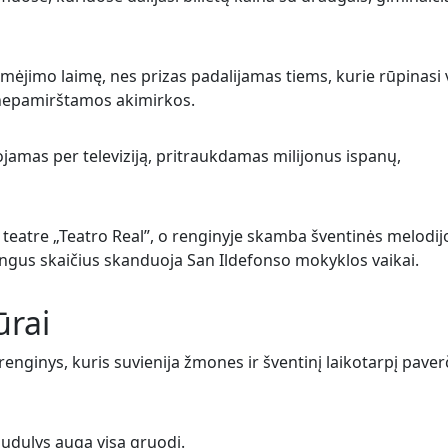
mėjimo laimę, nes prizas padalijamas tiems, kurie rūpinasi 
s nepamirštamos akimirkos.
ojamas per televiziją, pritraukdamas milijonus ispanų,
eatre „Teatro Real”, o renginyje skamba šventinės melodij
mingus skaičius skanduoja San Ildefonso mokyklos vaikai.
ūrai
is renginys, kuris suvienija žmones ir šventinį laikotarpį paver
 jaudulys auga visą gruodį.