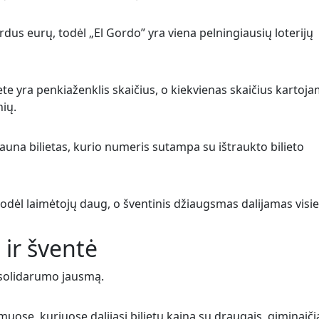
ardus eurų, todėl „El Gordo” yra viena pelningiausių loterijų
iete yra penkiaženklis skaičius, o kiekvienas skaičius kartoj
nių.
auna bilietas, kurio numeris sutampa su ištraukto bilieto
 todėl laimėtojų daug, o šventinis džiaugsmas dalijamas visi
ir šventė
 solidarumo jausmą.
uose, kuriuose dalijasi bilietų kaina su draugais, giminaičia