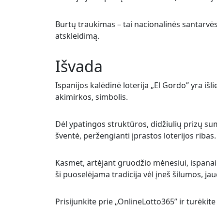
Burtų traukimas – tai nacionalinės santarvės 
atskleidimą.
Išvada
Ispanijos kalėdinė loterija „El Gordo” yra išl
akimirkos, simbolis.
Dėl ypatingos struktūros, didžiulių prizų su
šventė, peržengianti įprastos loterijos ribas.
Kasmet, artėjant gruodžio mėnesiui, ispanai
ši puoselėjama tradicija vėl įneš šilumos, jaud
Prisijunkite prie „OnlineLotto365” ir turėkit