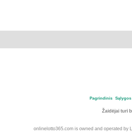
Pagrindinis
Sąlygos 
Žaidėjai turi 
onlinelotto365.com is owned and operated by LLL