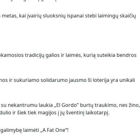
metas, kai įvairių sluoksnių ispanai stebi laimingų skaičių
iekamosios tradicijų galios ir laimės, kurią suteikia bendros
mos ir sukuriamo solidarumo jausmo ši loterija yra unikali
 su nekantrumu laukia „El Gordo” burtų traukimo, nes žino
ulio ir šiek tiek magijos į jų šventinį laikotarpį.
e galimybę laimėti „A Fat One”!