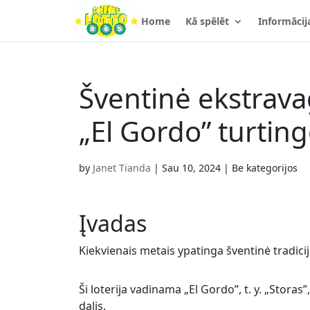
Home
Kā spēlēt
Informācij
Šventinė ekstravag
„El Gordo” turting
by
Janet Tianda
|
Sau 10, 2024
| Be kategorijos
Įvadas
Kiekvienais metais ypatinga šventinė tradicija
Ši loterija vadinama „El Gordo”, t. y. „Storas”,
dalis.