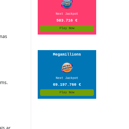
amas
ems.
is ar