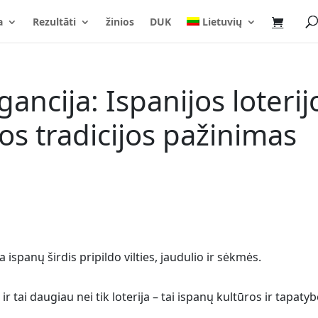
a
Rezultāti
žinios
DUK
Lietuvių
ancija: Ispanijos loterij
os tradicijos pažinimas
 ispanų širdis pripildo vilties, jaudulio ir sėkmės.
 ir tai daugiau nei tik loterija – tai ispanų kultūros ir tapaty