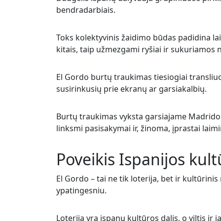
bendradarbiais.
Toks kolektyvinis žaidimo būdas padidina lai
kitais, taip užmezgami ryšiai ir sukuriamo
El Gordo burtų traukimas tiesiogiai transliu
susirinkusių prie ekranų ar garsiakalbių.
Burtų traukimas vyksta garsiajame Madrido t
linksmi pasisakymai ir, žinoma, įprastai lai
Poveikis Ispanijos kult
El Gordo – tai ne tik loterija, bet ir kultūrin
ypatingesniu.
Loterija yra ispanų kultūros dalis, o viltis ir