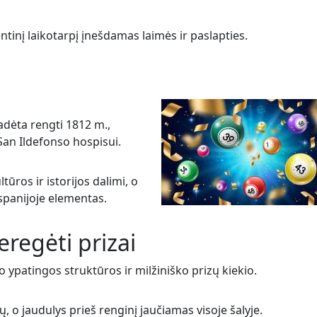
entinį laikotarpį įnešdamas laimės ir paslapties.
radėta rengti 1812 m.,
San Ildefonso hospisui.
tūros ir istorijos dalimi, o
spanijoje elementas.
eregėti prizai
vo ypatingos struktūros ir milžiniško prizų kiekio.
ų, o jaudulys prieš renginį jaučiamas visoje šalyje.