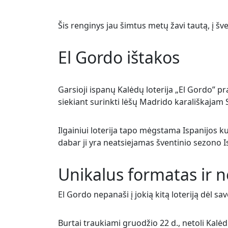
Šis renginys jau šimtus metų žavi tautą, į šv
El Gordo ištakos
Garsioji ispanų Kalėdų loterija „El Gordo” p
siekiant surinkti lėšų Madrido karališkajam 
Ilgainiui loterija tapo mėgstama Ispanijos kul
dabar ji yra neatsiejamas šventinio sezono I
Unikalus formatas ir n
El Gordo nepanaši į jokią kitą loteriją dėl sa
Burtai traukiami gruodžio 22 d., netoli Kalėd