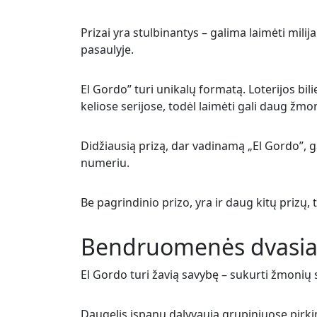
Prizai yra stulbinantys – galima laimėti milij
pasaulyje.
El Gordo” turi unikalų formatą. Loterijos bil
keliose serijose, todėl laimėti gali daug žmo
Didžiausią prizą, dar vadinamą „El Gordo”, g
numeriu.
Be pagrindinio prizo, yra ir daug kitų prizų,
Bendruomenės dvasia 
El Gordo turi žavią savybę – sukurti žmonių
Daugelis ispanų dalyvauja grupiniuose pirkim