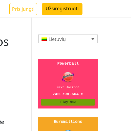
Užsiregistruoti
Prisijungti
os
Lietuvių
bės