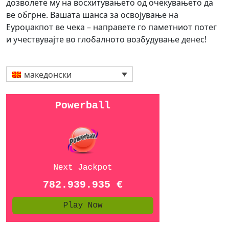
дозволете му на восхитувањето од очекувањето да
ве обгрне. Вашата шанса за освојување на
Еуроџакпот ве чека – направете го паметниот потег
и учествувајте во глобалното возбудување денес!
македонски