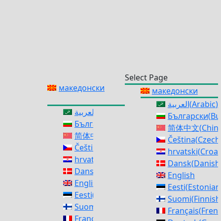
Select Page
македонски
македонски
العربية
(
Arabic
)
العربية
(
Arabic
)
Български
(
Bu
Български
(
Bulgarian
)
简体中文
(
Chine
简体中文
(
Chinese (Simplified)
)
Čeština
(
Czech
Čeština
(
Czech
)
hrvatski
(
Croat
hrvatski
(
Croatian
)
Dansk
(
Danish
Dansk
(
Danish
)
English
English
Eesti
(
Estonian
Eesti
(
Estonian
)
Suomi
(
Finnish
Suomi
(
Finnish
)
Français
(
Fren
Français
(
French
)