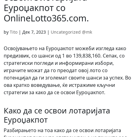
Slovenščina
(
Slovenian
)
Swahili
Еуроџакпот со
Swahili
Svenska
(
Swed
OnlineLotto365.com.
Svenska
(
Swedish
)
Español
(
Spani
Español
(
Spanish
)
Türkçe
(
Turkis
Türkçe
(
Turkish
)
by
Tito
|
Дек 7, 2023
|
Uncategorized @mk
Українська
(
Uk
Українська
(
Ukrainian
)
Освојувањето на Еуроџакпот можеби изгледа како
предизвик, со шанси од 1 во 139,838,160. Сепак, со
стратегиски погледи и информирани избори,
играчите можат да го преодат овој лото со
потенцијал да ги зголемат своите шанси за успех. Во
ова кратко воведување, ќе истражиме кључни
стратегии за како да се освои Еуроџакпот.
Како да се освои лотаријата
Еуроџакпот
Разбирањето на тоа како да се освои лотаријата