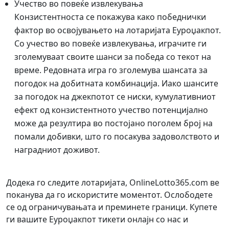
Учество во повеќе извлекувања
Конзистентноста се покажува како победнички
фактор во освојувањето на лотаријата Еуроџакпот.
Со учество во повеќе извлекувања, играчите ги
зголемуваат своите шанси за победа со текот на
време. Редовната игра го зголемува шансата за
погодок на добитната комбинација. Иако шансите
за погодок на джекпотот се ниски, кумулативниот
ефект од конзистентното учество потенцијално
може да резултира во постојано поголем број на
помали добивки, што го посакува задоволството и
наградниот доживот.
Додека го следите лотаријата, OnlineLotto365.com ве
поканува да го искористите моментот. Ослободете
се од ограничувањата и преминете граници. Купете
ги вашите Еуроџакпот тикети онлајн со нас и