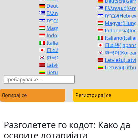
Deutsch
(
Ger
Deutsch
(
German
)
Ελληνικά
(
Gre
Ελληνικά
(
Greek
)
עברית
(
Hebrew
עברית
(
Hebrew
)
Magyar
(
Hunga
Magyar
(
Hungarian
)
Indonesia
(
Ind
Indonesia
(
Indonesian
)
Italiano
(
Italia
Italiano
(
Italian
)
日本語
(
Japane
日本語
(
Japanese
)
한국어
(
Korean
한국어
(
Korean
)
Latviešu
(
Latvi
Latviešu
(
Latvian
)
Lietuvių
(
Lithu
Lietuvių
(
Lithuanian
)
Norsk bokmål
Norsk bokmål
(
Norwegian Bokmål
)
فارسی
(
Persia
فارسی
(
Persian
)
polski
(
Polish
)
polski
(
Polish
)
Логирај се
Регистрирај се
Português
(
Po
Português
(
Portuguese, Portugal
)
Română
(
Roma
Română
(
Romanian
)
Русский
(
Russ
Русский
(
Russian
)
српски
(
Serbi
Разголетете го кодот: Како да
српски
(
Serbian
)
Slovenčina
(
Sl
Slovenčina
(
Slovak
)
освоите лотаријата
Slovenščina
(
S