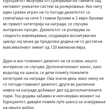
Еуроџакпот вклучува отстранување на таините зад
неговиот уникатен систем за ролеровање. Ако ниту
еден среќен играч не го погоди джекпотот со
совпаѓање на сите 5 главни броеви и 2 евро-броеви
во првиот категорија на награди, се случува
интересен процес. Джекпотот се ролерува за
следното извлекување, создавајќи восхитувачки
циклус кој може да продолжи додека не го достигне
максималниот лимит од 120 милиони евра.
Дури и ако големиот джекпот не се освои, нешто
интересно се случува. Дополнителниот износ, како
водопад на шанси, се дели помеѓу помалите
категории на награди. Ова значи дека, иако некој не
го погоди главниот джекпот, други во различни
нивоа на награди добиваат дел од дополнителните
пари. Тоа додава забавен и неочекуван момент на
Еуроџакпот, давајќи повеќе луѓе шанса за освојување
на нешто добро.