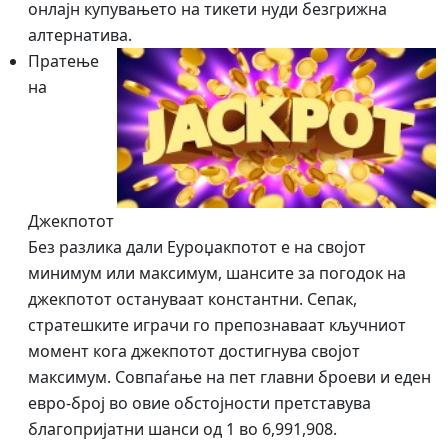
онлајн купувањето на тикети нуди безгрижна
алтернатива.
Пратење
на
Джекпотот
Без разлика дали Еуроџакпотот е на својот
минимум или максимум, шансите за погодок на
джекпотот остануваат константни. Сепак,
стратешките играчи го препознаваат кључниот
момент кога джекпотот достигнува својот
максимум. Совпаѓање на пет главни броеви и еден
евро-број во овие обстојности претставува
благопријатни шанси од 1 во 6,991,908.