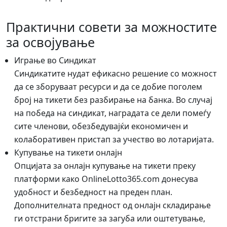
Практични совети за можностите
за освојување
Играње во Синдикат
Синдикатите нудат ефикасно решение со можност
да се зборуваат ресурси и да се добие поголем
број на тикети без разбирање на банка. Во случај
на победа на синдикат, наградата се дели помеѓу
сите членови, обезбедувајќи економичен и
колаборативен пристап за учество во лотаријата.
Купување на тикети онлајн
Опцијата за онлајн купување на тикети преку
платформи како OnlineLotto365.com донесува
удобност и безбедност на преден план.
Дополнителната предност од онлајн складирање
ги отстрани бригите за загуба или оштетување,