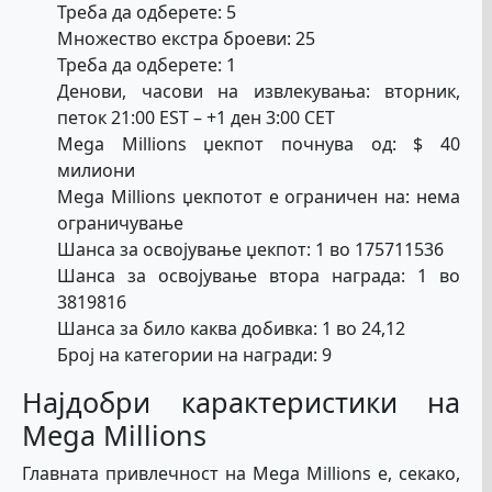
Треба да одберете: 5
Множество екстра броеви: 25
Треба да одберете: 1
Денови, часови на извлекувања: вторник,
петок 21:00 EST – +1 ден 3:00 CET
Mega Millions џекпот почнува од: $ 40
милиони
Mega Millions џекпотот е ограничен на: нема
ограничување
Шанса за освојување џекпот: 1 во 175711536
Шанса за освојување втора награда: 1 во
3819816
Шанса за било каква добивка: 1 во 24,12
Број на категории на награди: 9
Најдобри карактеристики на
Mega Millions
Главната привлечност на Mega Millions е, секако,