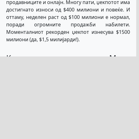
продавниците и онлајн. Многу пати, џекпотот има
достигнато износи од $400 милиони и повеќе. И
оттаму, неделен раст од $100 милиони е нормал,
поради огромните продажби набилети.
Моменталниот рекорден џекпот изнесува $1500
милиони (да, $1,5 милијарди!).
Како да проверите Mega
Millions резултати
Ако живеете во
Македонија, или
било која друга земја
надвор од САД,
најверојатно не
можете да ги добиете добитните броеви од
вашето локално радио или тв канали. Можете да
ја посетите официјалната веб страна за Mega