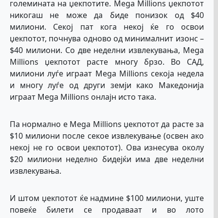
големината на џекпотите. Mega Millions џекпотот
никогаш не може да бидe понизок од $40
милиони. Секој пат кога некој ќе го освои
џекпотот, почнува одново од минималнит изонс –
$40 милиони. Со две неделни извлекувања, Mega
Millions џекпотот расте многу брзо. Во САД,
милиони луѓе играат Mega Millions секоја недела
и многу луѓе од други земји како Македонија
играат Mega Millions онлајн исто така.
Па нормално е Mega Millions џекпотот да расте за
$10 милиони после секое извлекување (освен ако
некој не го освои џекпотот). Ова изнесува околу
$20 милиони неделно бидејќи има две неделни
извлекувања.
И штом џекпотот ќе надмине $100 милиони, уште
повеќе билети се продаваат и во лото