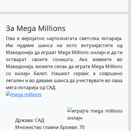
За Mega Millions
Ова е веројатно најпознатата светслка лотарија.
Им нудиме шанса на лото ентузијастите од
Македонија да играат Mega Millions онлајн и да ги
остварат своите соништа. Ако живеете во
Македонија, можете сепак да играте Mega Millions
со онлајн билет. Нашиот сервис е совршено
легален и во даваме шанса да учествувате во оваа
мега-лотарија од САД.
Држава: САД
Множество главни броеви: 70