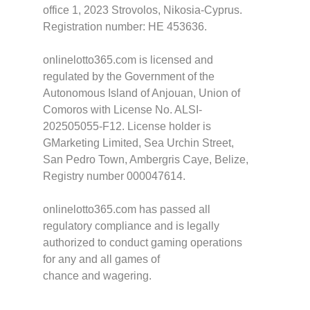
office 1, 2023 Strovolos, Nikosia-Cyprus.
Registration number: HE 453636.
onlinelotto365.com is licensed and
regulated by the Government of the
Autonomous Island of Anjouan, Union of
Comoros with License No. ALSI-
202505055-F12. License holder is
GMarketing Limited, Sea Urchin Street,
San Pedro Town, Ambergris Caye, Belize,
Registry number 000047614.
onlinelotto365.com has passed all
regulatory compliance and is legally
authorized to conduct gaming operations
for any and all games of
chance and wagering.