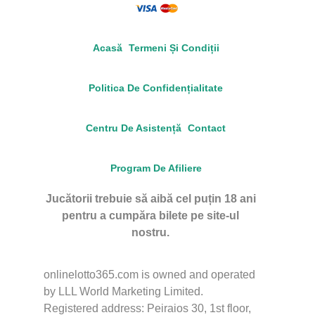
Acasă
Termeni Și Condiții
Politica De Confidențialitate
Centru De Asistență
Contact
Program De Afiliere
Jucătorii trebuie să aibă cel puțin 18 ani
pentru a cumpăra bilete pe site-ul
nostru.
onlinelotto365.com is owned and operated
by LLL World Marketing Limited.
Registered address: Peiraios 30, 1st floor,