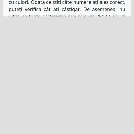
cu culori. Odată ce știți câte numere ați ales corect,
puteți verifica cât ați câștigat. De asemenea, nu
uitați că toate câștigurile mai mici de 2500 € vor fi
creditate în contul dvs. de jucător imediat ce loteria
a confirmat rezultatele oficiale.
Arhiva rezultatelor Mega
Millions
Paginile de pe site-ul nostru care prezintă cele mai
recente rezultate Mega Millions vă oferă, de
asemenea, opțiunea de a verifica rezultatele
extragerilor anterioare. Acesta este un lucru pe
care mulți jucători îl folosesc pentru a verifica ce
numere au fost extrase în ultima vreme sau ce
numere nu au fost extrase în trecut. Este o
strategie de loterie foarte populară să folosești