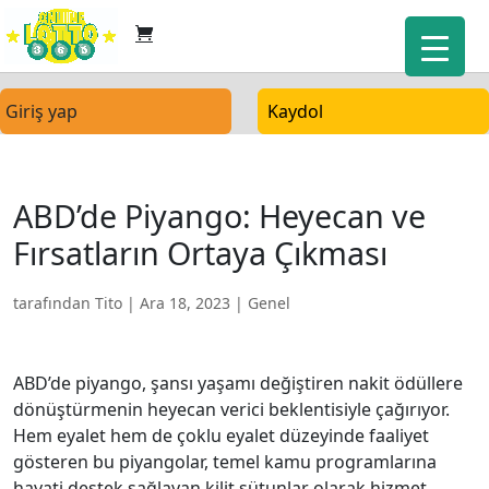
Giriş yap
Kaydol
ABD’de Piyango: Heyecan ve
Fırsatların Ortaya Çıkması
tarafından
Tito
|
Ara 18, 2023
| Genel
ABD’de piyango, şansı yaşamı değiştiren nakit ödüllere
dönüştürmenin heyecan verici beklentisiyle çağırıyor.
Hem eyalet hem de çoklu eyalet düzeyinde faaliyet
gösteren bu piyangolar, temel kamu programlarına
hayati destek sağlayan kilit sütunlar olarak hizmet