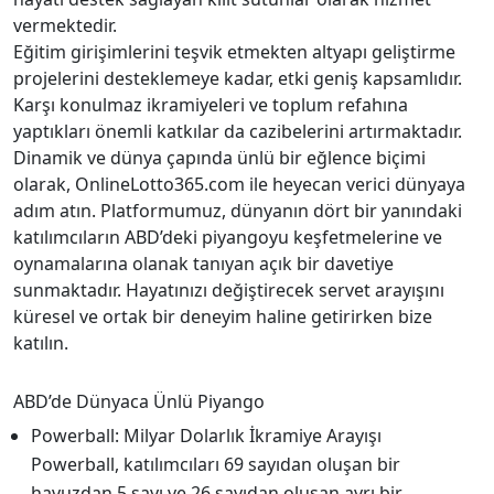
vermektedir.
Eğitim girişimlerini teşvik etmekten altyapı geliştirme
projelerini desteklemeye kadar, etki geniş kapsamlıdır.
Karşı konulmaz ikramiyeleri ve toplum refahına
yaptıkları önemli katkılar da cazibelerini artırmaktadır.
Dinamik ve dünya çapında ünlü bir eğlence biçimi
olarak, OnlineLotto365.com ile heyecan verici dünyaya
adım atın. Platformumuz, dünyanın dört bir yanındaki
katılımcıların ABD’deki piyangoyu keşfetmelerine ve
oynamalarına olanak tanıyan açık bir davetiye
sunmaktadır. Hayatınızı değiştirecek servet arayışını
küresel ve ortak bir deneyim haline getirirken bize
katılın.
ABD’de Dünyaca Ünlü Piyango
Powerball: Milyar Dolarlık İkramiye Arayışı
Powerball, katılımcıları 69 sayıdan oluşan bir
havuzdan 5 sayı ve 26 sayıdan oluşan ayrı bir