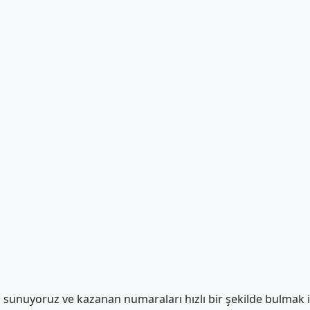
 sunuyoruz ve kazanan numaraları hızlı bir şekilde bulmak is