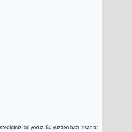
tediğinizi biliyoruz. Bu yüzden bazı insanlar