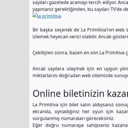
sayıları gazetede aramayı tercih ediyor. Anc
yapmanız gerektiğinden, bu sayıları TV’de de 
Bir başka seçenek de La Primitiva’nın web si
izlemek heyecan verici olabilir. Ancak göst
Çekilişten sonra, bazen en son La Primitiva ç
Ancak sayılara ulaşmak için en uygun yönt
miktarlarını doğrudan web sitemizde sunuyo
Online biletinizin kaz
La Primitiva için bilet satın aldıysanız son
ekranda, oynadığınız her oyun için kazan
vurgulanmış numaraları göreceksiniz.
Eğer doğru numaraya sahipseniz kazanan 