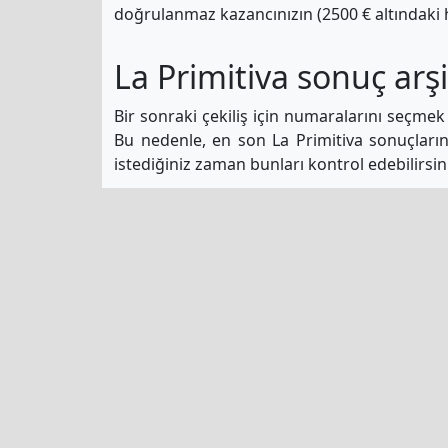
doğrulanmaz kazancınızın (2500 € altındaki 
La Primitiva sonuç arşi
Bir sonraki çekiliş için numaralarını seçmek
Bu nedenle, en son La Primitiva sonuçların
istediğiniz zaman bunları kontrol edebilirsin
Biletim kazandı, sonra
Biletiniz kazandıysa tek yapmanız gereken a
doğrudan hesabınıza yatırıyoruz, böylece t
10 € olduğu sürece, parayı banka hesabınıza v
Sadece bu kartı veya hesabı daha önce bizi
sahip olduğu düzenlemelere uyduğumuzdan e
bizi korur ancak aynı zamanda paranızı he
korur.