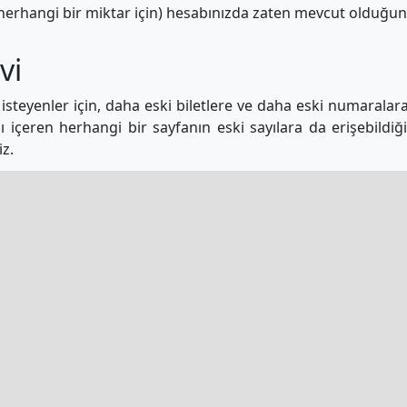
herhangi bir miktar için) hesabınızda zaten mevcut olduğun
vi
 isteyenler için, daha eski biletlere ve daha eski numaralar
ı içeren herhangi bir sayfanın eski sayılara da erişebild
iz.
 ne olacak?
rkanıza yaslanıp rahatlamak çünkü biz sizin için her şeyi 
alep etmenize veya herhangi bir ekstra adımdan geçmenize 
eya kredi kartınıza çekebilirsiniz.
mle kullandığınızdan emin olmanız gerekir. Ayrıca, ödeme 
min olmak için bazı belgeleri doldurmanız gerekecektir. 
saptan çekebilecek tek kişinin siz olduğunuzdan emin ola