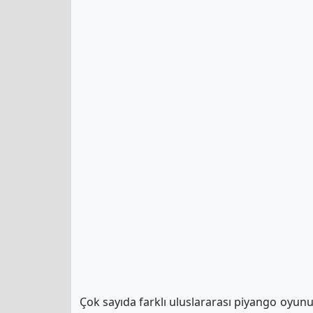
Çok sayıda farklı uluslararası piyango oyunu