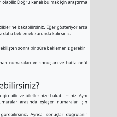
 olabilir. Doğru kanalı bulmak için araştırma
iklerine bakabilirsiniz. Eğer gösteriyorlarsa
az daha beklemek zorunda kalırsınız.
çekilişten sonra bir süre beklemeniz gerekir.
anan numaraları ve sonuçları ve hatta ödül
bilirsiniz?
rebilir ve biletlerinize bakabilirsiniz. Aynı
numaralar arasında eşleşen numaralar için
ebilirsiniz. Ayrıca, sonuçlar doğrulanır