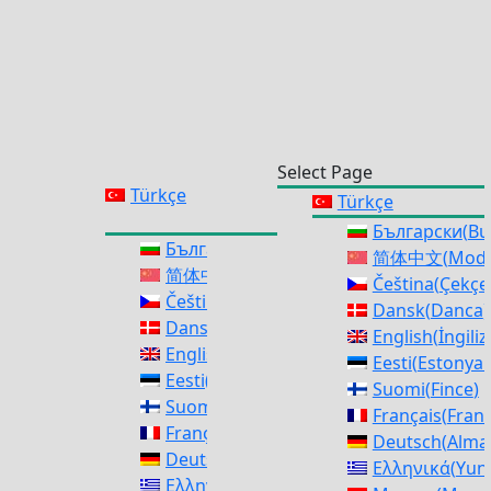
Select Page
Türkçe
Türkçe
Български
(
Bu
Български
(
Bulgarca
)
简体中文
(
Mode
简体中文
(
Modern Çince
)
Čeština
(
Çekçe
Čeština
(
Çekçe
)
Dansk
(
Danca
)
Dansk
(
Danca
)
English
(
İngili
English
(
İngilizce
)
Eesti
(
Estonya d
Eesti
(
Estonya dili
)
Suomi
(
Fince
)
Suomi
(
Fince
)
Français
(
Frans
Français
(
Fransızca
)
Deutsch
(
Alma
Deutsch
(
Almanca
)
Ελληνικά
(
Yun
Ελληνικά
(
Yunanca
)