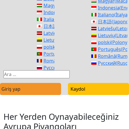
Magyar
(
Maca
Magyar
(
Macarca
)
Indonesia
(
End
Indonesia
(
Endonezya dili
)
Italiano
(
İtalya
Italiano
(
İtalyanca
)
日本語
(
Japonc
日本語
(
Japonca
)
Latviešu
(
Leto
Latviešu
(
Letonca
)
Lietuvių
(
Litva
Lietuvių
(
Litvanyaca
)
polski
(
Polony
polski
(
Polonyaca
)
Português
(
Por
Português
(
Portekizce, Portekiz
)
Română
(
Rum
Română
(
Rumence
)
Русский
(
Rusç
Русский
(
Rusça
)
Slovenčina
(
Sla
Slovenčina
(
Slav dili
)
Slovenščina
(
Sl
Slovenščina
(
Sloven dili
)
Swahili
Swahili
Giriş yap
Kaydol
Svenska
(
İsveç
Svenska
(
İsveççe
)
Español
(
İspan
Español
(
İspanyolca
)
Українська
(
U
Українська
(
Ukraynaca
)
Her Yerden Oynayabileceğiniz
Avrupa Piyangoları