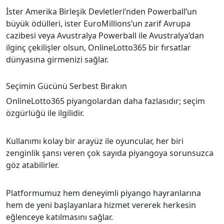
İster Amerika Birleşik Devletleri’nden Powerball’un
büyük ödülleri, ister EuroMillions’un zarif Avrupa
cazibesi veya Avustralya Powerball ile Avustralya’dan
ilginç çekilişler olsun, OnlineLotto365 bir fırsatlar
dünyasına girmenizi sağlar.
Seçimin Gücünü Serbest Bırakın
OnlineLotto365 piyangolardan daha fazlasıdır; seçim
özgürlüğü ile ilgilidir.
Kullanımı kolay bir arayüz ile oyuncular, her biri
zenginlik şansı veren çok sayıda piyangoya sorunsuzca
göz atabilirler.
Platformumuz hem deneyimli piyango hayranlarına
hem de yeni başlayanlara hizmet vererek herkesin
eğlenceye katılmasını sağlar.