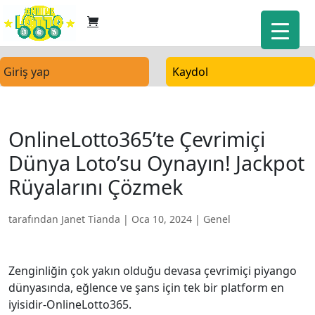
Giriş yap
Kaydol
OnlineLotto365’te Çevrimiçi
Dünya Loto’su Oynayın! Jackpot
Rüyalarını Çözmek
tarafından
Janet Tianda
|
Oca 10, 2024
| Genel
Zenginliğin çok yakın olduğu devasa çevrimiçi piyango
dünyasında, eğlence ve şans için tek bir platform en
iyisidir-OnlineLotto365.