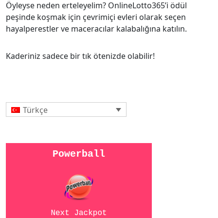
Öyleyse neden erteleyelim? OnlineLotto365’i ödül
peşinde koşmak için çevrimiçi evleri olarak seçen
hayalperestler ve maceracılar kalabalığına katılın.
Kaderiniz sadece bir tık ötenizde olabilir!
Türkçe