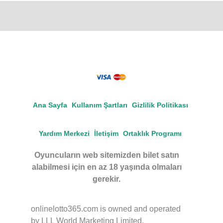
Ana Sayfa
Kullanım Şartları
Gizlilik Politikası
Yardım Merkezi
İletişim
Ortaklık Programı
Oyuncuların web sitemizden bilet satın
alabilmesi için en az 18 yaşında olmaları
gerekir.
onlinelotto365.com is owned and operated
by LLL World Marketing Limited.