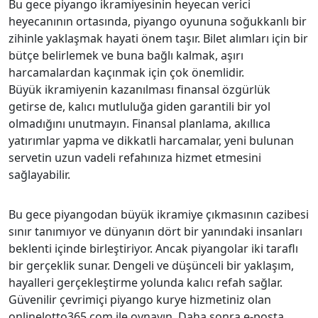
Bu gece piyango ikramiyesinin heyecan verici
heyecanının ortasında, piyango oyununa soğukkanlı bir
zihinle yaklaşmak hayati önem taşır. Bilet alımları için bir
bütçe belirlemek ve buna bağlı kalmak, aşırı
harcamalardan kaçınmak için çok önemlidir.
Büyük ikramiyenin kazanılması finansal özgürlük
getirse de, kalıcı mutluluğa giden garantili bir yol
olmadığını unutmayın. Finansal planlama, akıllıca
yatırımlar yapma ve dikkatli harcamalar, yeni bulunan
servetin uzun vadeli refahınıza hizmet etmesini
sağlayabilir.
Bu gece piyangodan büyük ikramiye çıkmasının cazibesi
sınır tanımıyor ve dünyanın dört bir yanındaki insanları
beklenti içinde birleştiriyor. Ancak piyangolar iki taraflı
bir gerçeklik sunar. Dengeli ve düşünceli bir yaklaşım,
hayalleri gerçekleştirme yolunda kalıcı refah sağlar.
Güvenilir çevrimiçi piyango kurye hizmetiniz olan
onlinelotto365.com ile oynayın. Daha sonra e-posta