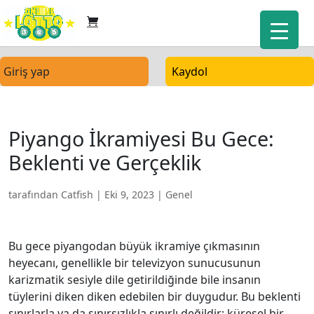
Giriş yap
Kaydol
Piyango İkramiyesi Bu Gece:
Beklenti ve Gerçeklik
tarafından
Catfish
|
Eki 9, 2023
| Genel
Bu gece piyangodan büyük ikramiye çıkmasının
heyecanı, genellikle bir televizyon sunucusunun
karizmatik sesiyle dile getirildiğinde bile insanın
tüylerini diken diken edebilen bir duygudur. Bu beklenti
sınırlarla ya da sınırsızlıkla sınırlı değildir; küresel bir