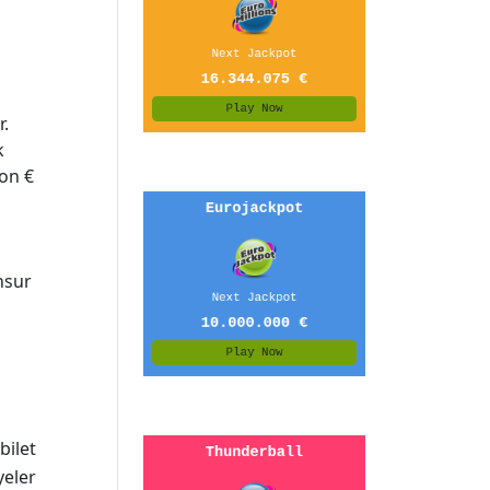
r.
k
yon €
nsur
bilet
yeler