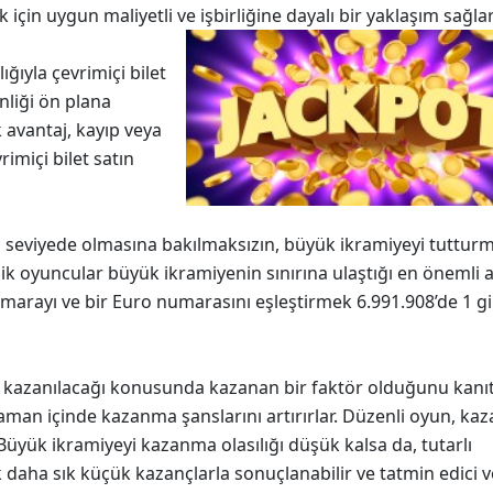
 için uygun maliyetli ve işbirliğine dayalı bir yaklaşım sağlar
ğıyla çevrimiçi bilet
nliği ön plana
 avantaj, kayıp veya
rimiçi bilet satın
eviyede olmasına bakılmaksızın, büyük ikramiyeyi tuttur
ejik oyuncular büyük ikramiyenin sınırına ulaştığı en önemli 
umarayı ve bir Euro numarasını eşleştirmek 6.991.908’de 1 gi
l kazanılacağı konusunda kazanan bir faktör olduğunu kanıtl
zaman içinde kazanma şanslarını artırırlar. Düzenli oyun, ka
 Büyük ikramiyeyi kazanma olasılığı düşük kalsa da, tutarlı
k daha sık küçük kazançlarla sonuçlanabilir ve tatmin edici v