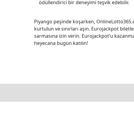
ödüllendirici bir deneyimi teşvik edebilir.
Piyango peşinde koşarken, OnlineLotto365.co
kurtulun ve sınırları aşın. Eurojackpot biletle
sarmasına izin verin. Eurojackpot’u kazanma ş
heyecana bugün katılın!