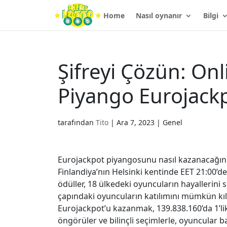
Home
Nasıl oynanır
Bilgi
Şifreyi Çözün: On
Piyango Eurojackp
tarafından
Tito
|
Ara 7, 2023
| Genel
Eurojackpot piyangosunu nasıl kazanacağınız
Finlandiya’nın Helsinki kentinde EET 21:00’d
ödüller, 18 ülkedeki oyuncuların hayallerini
çapındaki oyuncuların katılımını mümkün kılı
Eurojackpot’u kazanmak, 139.838.160’da 1’lik 
öngörüler ve bilinçli seçimlerle, oyuncular 