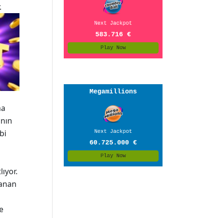
.
ma
anın
bi
ıyor.
zanan
e