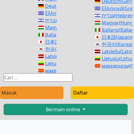
Deutsch
(
Ger
Deutsch
(
German
)
Ελληνικά
(
Gre
Ελληνικά
(
Greek
)
עברית
(
Hebrew
עברית
(
Hebrew
)
Magyar
(
Hunga
Magyar
(
Hungarian
)
Italiano
(
Italia
Italiano
(
Italian
)
日本語
(
Japane
日本語
(
Japanese
)
한국어
(
Korean
한국어
(
Korean
)
Latviešu
(
Latvi
Latviešu
(
Latvian
)
Lietuvių
(
Lithu
Lietuvių
(
Lithuanian
)
македонски
(
M
македонски
(
Macedonian
)
Norsk bokmål
Norsk bokmål
(
Norwegian Bokmål
)
فارسی
(
Persia
فارسی
(
Persian
)
polski
(
Polish
)
polski
(
Polish
)
Masuk
Daftar
Português
(
Po
Português
(
Portuguese, Portugal
)
Română
(
Roma
Română
(
Romanian
)
Русский
(
Russ
Bermain online
Русский
(
Russian
)
српски
(
Serbi
српски
(
Serbian
)
Slovenčina
(
Sl
Slovenčina
(
Slovak
)
Slovenščina
(
S