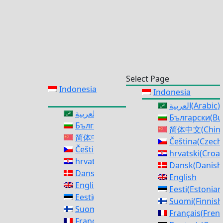
Select Page
Indonesia
Indonesia
العربية
(
Arabic
)
العربية
(
Arabic
)
Български
(
Bu
Български
(
Bulgarian
)
简体中文
(
Chine
简体中文
(
Chinese (Simplified)
)
Čeština
(
Czech
Čeština
(
Czech
)
hrvatski
(
Croat
hrvatski
(
Croatian
)
Dansk
(
Danish
Dansk
(
Danish
)
English
English
Eesti
(
Estonian
Eesti
(
Estonian
)
Suomi
(
Finnish
Suomi
(
Finnish
)
Français
(
Fren
Français
(
French
)