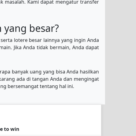
idak masalah. Kami dapat mengatur transfer
 yang besar?
erta lotere besar lainnya yang ingin Anda
in. Jika Anda tidak bermain, Anda dapat
erapa banyak uang yang bisa Anda hasilkan
sekarang ada di tangan Anda dan mengingat
ng bersemangat tentang hal ini.
e to win