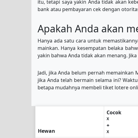
itu, tetapi saya yakin Anda tidak akan ke
bank atau pembayaran cek dengan otoritas
Apakah Anda akan me
Hanya ada satu cara untuk memastikannya,
mainkan. Hanya kesempatan belaka bahwa
yakin bahwa Anda tidak akan menang. Jika
Jadi, jika Anda belum pernah memainkan M
jika Anda telah bermain selama ini? Wakt
betapa mudahnya membeli tiket lotere onl
Cocok
X
+
Hewan
X