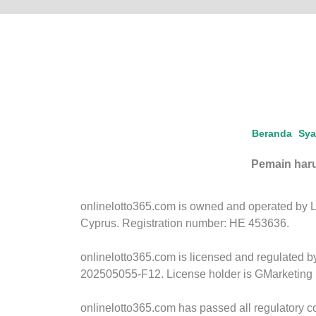
Beranda
Sya
Pemain haru
onlinelotto365.com is owned and operated by LLL
Cyprus. Registration number: HE 453636.
onlinelotto365.com is licensed and regulated 
202505055-F12. License holder is GMarketing 
onlinelotto365.com has passed all regulatory c