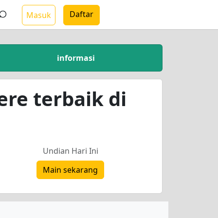
Daftar
Masuk
informasi
ere terbaik di
Undian Hari Ini
Main sekarang