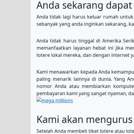
Anda sekarang dapat m
Anda tidak lagi harus keluar rumah untuk 
sebanyak yang anda inginkan sekarang, ka
Anda tidak harus tinggal di Amerika Ser
memanfaatkan layanan hebat ini jika me
lotere lokal mereka, dan dengan internet 
Kami menawarkan kepada Anda kemampuan u
paling menarik lainnya di dunia. Yang A
nomor Anda atau membiarkan komputer 
pembayaran kami yang sangat nyaman, da
Kami akan mengurus 
Setelah Anda membeli tiket lotere atau l