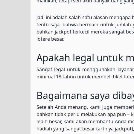
mainkan, tetapi semakin banyak uang yan
Jadi ini adalah salah satu alasan mengapa
tentu saja, bahwa bermain untuk jumlah y
bahkan jackpot terkecil mereka sangat b
lotere besar.
Apakah legal untuk me
Sangat legal untuk menggunakan layanan 
minimal 18 tahun untuk membeli tiket lote
Bagaimana saya dibay
Setelah Anda menang, kami juga memberik
bahkan tidak perlu melakukan apa pun –
lebih besar, kami akan membantu Anda 
hadiah yang sangat besar (artinya jackp