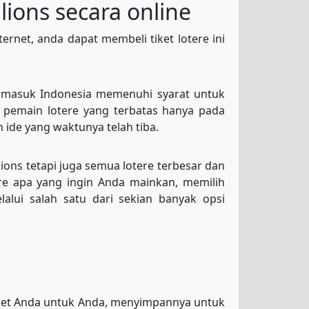
ions secara online
ernet, anda dapat membeli tiket lotere ini
termasuk Indonesia memenuhi syarat untuk
 pemain lotere yang terbatas hanya pada
 ide yang waktunya telah tiba.
ns tetapi juga semua lotere terbesar dan
ere apa yang ingin Anda mainkan, memilih
ui salah satu dari sekian banyak opsi
tiket Anda untuk Anda, menyimpannya untuk