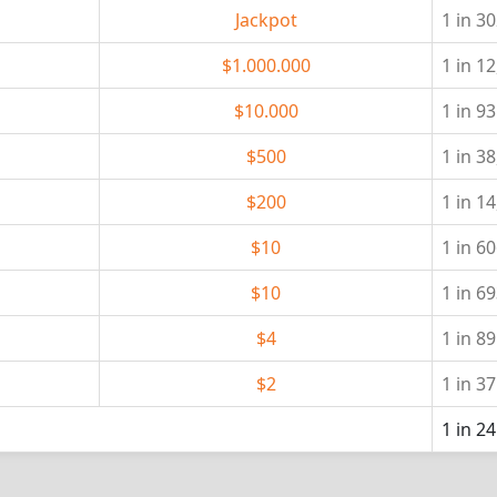
Jackpot
1 in 3
$1.000.000
1 in 1
$10.000
1 in 9
$500
1 in 3
$200
1 in 1
$10
1 in 6
$10
1 in 6
$4
1 in 89
$2
1 in 37
1 in 24