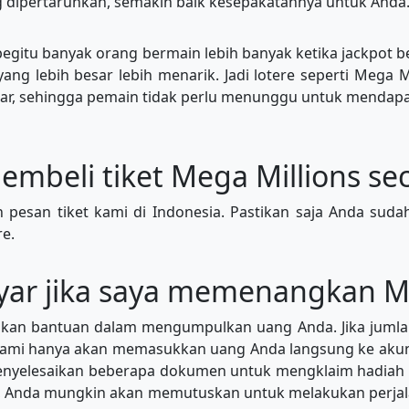
g dipertaruhkan, semakin baik kesepakatannya untuk Anda
 begitu banyak orang bermain lebih banyak ketika jackpot b
ang lebih besar lebih menarik. Jadi lotere seperti Mega
esar, sehingga pemain tidak perlu menunggu untuk menda
mbeli tiket Mega Millions sec
pesan tiket kami di Indonesia. Pastikan saja Anda suda
re.
ar jika saya memenangkan Me
an bantuan dalam mengumpulkan uang Anda. Jika jumlahny
 kami hanya akan memasukkan uang Anda langsung ke aku
menyelesaikan beberapa dokumen untuk mengklaim hadiah
ot), Anda mungkin akan memutuskan untuk melakukan perj