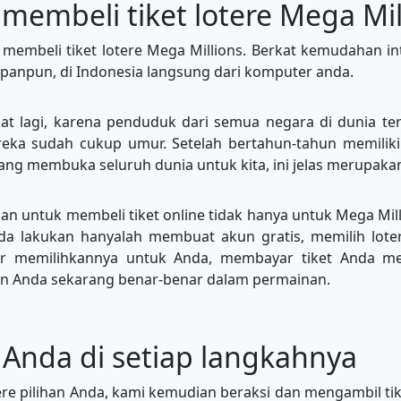
embeli tiket lotere Mega Mill
membeli tiket lotere Mega Millions. Berkat kemudahan int
panpun, di Indonesia langsung dari komputer anda.
ikat lagi, karena penduduk dari semua negara di dunia 
reka sudah cukup umur. Setelah bertahun-tahun memiliki
yang membuka seluruh dunia untuk kita, ini jelas merupakan
ntuk membeli tiket online tidak hanya untuk Mega Millio
nda lakukan hanyalah membuat akun gratis, memilih lot
memilihkannya untuk Anda, membayar tiket Anda melal
n Anda sekarang benar-benar dalam permainan.
Anda di setiap langkahnya
otere pilihan Anda, kami kemudian beraksi dan mengambil 