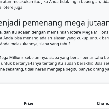
beratan melakukan itu. Jika Anda tidak ingin bepergian, t
 lotere juga.
njadi pemenang mega jutaan
 dan itu adalah dengan memainkan lotere Mega Millions s
 Anda bisa menang adalah alasan yang cukup untuk berma
 Anda melakukannya, siapa yang tahu?
ega Millions sebelumnya, siapa yang benar-benar tahu b
u untuk bertanya-tanya tentang itu sudah berakhir. Bola 
ine sekarang, tidak heran mengapa begitu banyak orang ya
Prize
Chanc