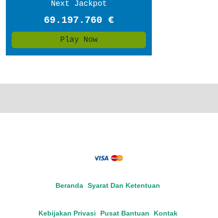
Beranda
Syarat Dan Ketentuan
Kebijakan Privasi
Pusat Bantuan
Kontak