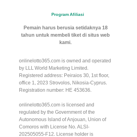
Program Afiliasi
Pemain harus berusia setidaknya 18
tahun untuk membeli tiket di situs web
kami.
onlinelotto365.com is owned and operated
by LLL World Marketing Limited.
Registered address: Peiraios 30, 1st floor,
office 1, 2023 Strovolos, Nikosia-Cyprus.
Registration number: HE 453636.
onlinelotto365.com is licensed and
regulated by the Government of the
Autonomous Island of Anjouan, Union of
Comoros with License No. ALSI-
202505055-F12. License holder is