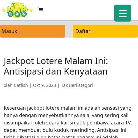
Masuk
Daftar
Jackpot Lotere Malam Ini:
Antisipasi dan Kenyataan
oleh
Catfish
|
Okt 9, 2023
| Tak Berkategori
Keseruan jackpot lotere malam ini adalah sensasi yang
hanya dengan menyebutkannya saja, yang sering kali
disampaikan oleh suara karismatik pembawa acara TV,
dapat membuat bulu kuduk merinding. Antisipasi ini
tidak dibatasi oleh batas-batas negara; ini adalah