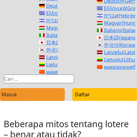
Deutsch
(
Ger
Deutsch
(
German
)
Ελληνικά
(
Gre
Ελληνικά
(
Greek
)
עברית
(
Hebrew
עברית
(
Hebrew
)
Magyar
(
Hunga
Magyar
(
Hungarian
)
Italiano
(
Italia
Italiano
(
Italian
)
日本語
(
Japane
日本語
(
Japanese
)
한국어
(
Korean
한국어
(
Korean
)
Latviešu
(
Latvi
Latviešu
(
Latvian
)
Lietuvių
(
Lithu
Lietuvių
(
Lithuanian
)
македонски
(
M
македонски
(
Macedonian
)
Norsk bokmål
Norsk bokmål
(
Norwegian Bokmål
)
فارسی
(
Persia
فارسی
(
Persian
)
polski
(
Polish
)
polski
(
Polish
)
Masuk
Daftar
Português
(
Po
Português
(
Portuguese, Portugal
)
Română
(
Roma
Română
(
Romanian
)
Русский
(
Russ
Русский
(
Russian
)
српски
(
Serbi
Beberapa mitos tentang lotere
српски
(
Serbian
)
Slovenčina
(
Sl
Slovenčina
(
Slovak
)
– benar atau tidak?
Slovenščina
(
S