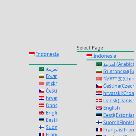
Select Page
Indonesia
Indonesia
العربية
(
Arabic
)
العربية
(
Arabic
)
Български
(
Bu
Български
(
Bulgarian
)
简体中文
(
Chine
简体中文
(
Chinese (Simplified)
)
Čeština
(
Czech
Čeština
(
Czech
)
hrvatski
(
Croat
hrvatski
(
Croatian
)
Dansk
(
Danish
Dansk
(
Danish
)
English
English
Eesti
(
Estonian
Eesti
(
Estonian
)
Suomi
(
Finnish
Suomi
(
Finnish
)
Français
(
Fren
Français
(
French
)