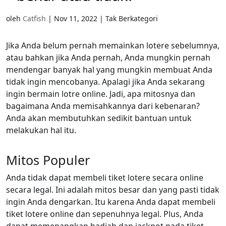
Slovenščina
(
Slovenian
)
Swahili
Swahili
Svenska
(
Swed
oleh
Catfish
|
Nov 11, 2022
| Tak Berkategori
Svenska
(
Swedish
)
Español
(
Spani
Español
(
Spanish
)
Türkçe
(
Turkis
Jika Anda belum pernah memainkan lotere sebelumnya,
Türkçe
(
Turkish
)
Українська
(
Uk
atau bahkan jika Anda pernah, Anda mungkin pernah
Українська
(
Ukrainian
)
mendengar banyak hal yang mungkin membuat Anda
tidak ingin mencobanya. Apalagi jika Anda sekarang
ingin bermain lotre online. Jadi, apa mitosnya dan
bagaimana Anda memisahkannya dari kebenaran?
Anda akan membutuhkan sedikit bantuan untuk
melakukan hal itu.
Mitos Populer
Anda tidak dapat membeli tiket lotere secara online
secara legal. Ini adalah mitos besar dan yang pasti tidak
ingin Anda dengarkan. Itu karena Anda dapat membeli
tiket lotere online dan sepenuhnya legal. Plus, Anda