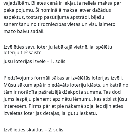
vajadzībām. Biļetes cenā ir iekļauta neliela maksa par
pakalpojumu. Šī nominālā maksa ietver dažādus
aspektus, tostarp pasūtījuma apstrādi, biļešu
saņemšanu no tirdzniecības vietas un visu laimēto
mazo balvu sadali.
Izvēlēties savu loteriju labākajā vietnē, lai spēlētu
loteriju tiešsaistē
Jūsu loterijas izvēle – 1. solis
Piedzīvojums formāli sākas ar izvēlētās loterijas izvēli.
Mūsu sākumlapā ir piedāvāts loteriju klāsts, un katrā no
tām ir norādīta pašreizējā džekpota summa. Tas dod
jums iespēju pieņemt apzinātu lēmumu, kas atbilst jūsu
interesēm. Pirms pāriet pie nākamā soļa, iedziļinieties
izvēlētās loterijas detaļās, lai gūtu ieskatu.
Izvēlieties skaitļus – 2. solis