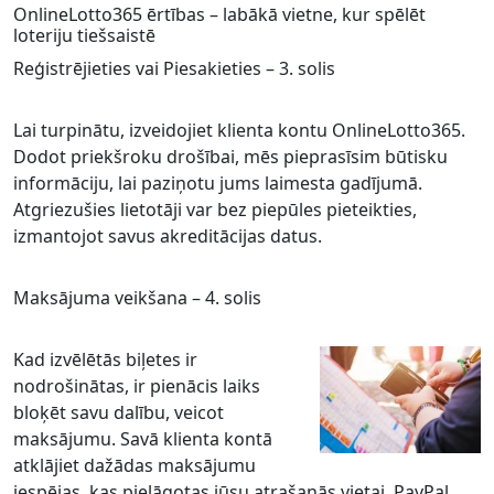
OnlineLotto365 ērtības – labākā vietne, kur spēlēt
loteriju tiešsaistē
Reģistrējieties vai Piesakieties – 3. solis
Lai turpinātu, izveidojiet klienta kontu OnlineLotto365.
Dodot priekšroku drošībai, mēs pieprasīsim būtisku
informāciju, lai paziņotu jums laimesta gadījumā.
Atgriezušies lietotāji var bez piepūles pieteikties,
izmantojot savus akreditācijas datus.
Maksājuma veikšana – 4. solis
Kad izvēlētās biļetes ir
nodrošinātas, ir pienācis laiks
bloķēt savu dalību, veicot
maksājumu. Savā klienta kontā
atklājiet dažādas maksājumu
iespējas, kas pielāgotas jūsu atrašanās vietai. PayPal,