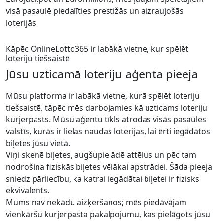
visā pasaulē piedalīties prestižās un aizraujošās
loterijās.
Kāpēc OnlineLotto365 ir labākā vietne, kur spēlēt
loteriju tiešsaistē
Jūsu uzticamā loteriju aģenta pieeja
Mūsu platforma ir labākā vietne, kurā spēlēt loteriju
tiešsaistē, tāpēc mēs darbojamies kā uzticams loteriju
kurjerpasts. Mūsu aģentu tīkls atrodas visās pasaules
valstīs, kurās ir lielas naudas loterijas, lai ērti iegādātos
biļetes jūsu vietā.
Viņi skenē biļetes, augšupielādē attēlus un pēc tam
nodrošina fiziskās biļetes vēlākai apstrādei. Šāda pieeja
sniedz pārliecību, ka katrai iegādātai biļetei ir fizisks
ekvivalents.
Mums nav nekādu aizķeršanos; mēs piedāvājam
vienkāršu kurjerpasta pakalpojumu, kas pielāgots jūsu