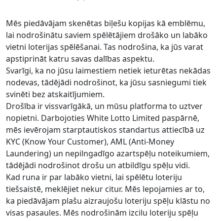
Mēs piedāvājam skenētas biļešu kopijas kā emblēmu,
lai nodrošinātu saviem spēlētājiem drošāko un labāko
vietni loterijas spēlēšanai. Tas nodrošina, ka jūs varat
apstiprināt katru savas dalības aspektu.
Svarīgi, ka no jūsu laimestiem netiek ieturētas nekādas
nodevas, tādējādi nodrošinot, ka jūsu sasniegumi tiek
svinēti bez atskaitījumiem.
Drošība ir vissvarīgākā, un mūsu platforma to uztver
nopietni. Darbojoties White Lotto Limited paspārnē,
mēs ievērojam starptautiskos standartus attiecībā uz
KYC (Know Your Customer), AML (Anti-Money
Laundering) un nepilngadīgo azartspēļu noteikumiem,
tādējādi nodrošinot drošu un atbildīgu spēļu vidi.
Kad runa ir par labāko vietni, lai spēlētu loteriju
tiešsaistē, meklējiet nekur citur. Mēs lepojamies ar to,
ka piedāvājam plašu aizraujošu loteriju spēļu klāstu no
visas pasaules. Mēs nodrošinām izcilu loteriju spēļu