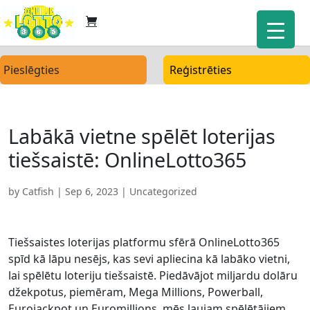
Pieslēgties
Reģistrēties
Labākā vietne spēlēt loterijas
tiešsaistē: OnlineLotto365
by
Catfish
|
Sep 6, 2023
| Uncategorized
Tiešsaistes loterijas platformu sfērā OnlineLotto365
spīd kā lāpu nesējs, kas sevi apliecina kā labāko vietni,
lai spēlētu loteriju tiešsaistē. Piedāvājot miljardu dolāru
džekpotus, piemēram, Mega Millions, Powerball,
Eurojackpot un Euromillions, mēs ļaujam spēlētājiem