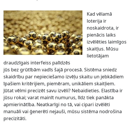
Kad vēlamā
loterija ir
noskaidrota, ir
pienācis laiks
izvēlēties laimīgos
skaitļus. Mūsu
lietotājam
draudzīgais interfeiss palīdzēs
jūs bez grūtībām vadīs šajā procesā. Sistēma sniedz
skaidrību par nepieciešamo izvēļu skaitu un jebkādiem
īpašiem kritērijiem, piemēram, unikāliem skaitļiem.
Jūtat vēlmi precizēt savu izvēli? Nebaidieties. Elastība ir
jūsu rokai; varat mainīt numurus, līdz tiek panākta
apmierinātība. Neatkarīgi no tā, vai cipari izvēlēti
manuāli vai ģenerēti nejauši, mūsu sistēma nodrošina
precizitāti.