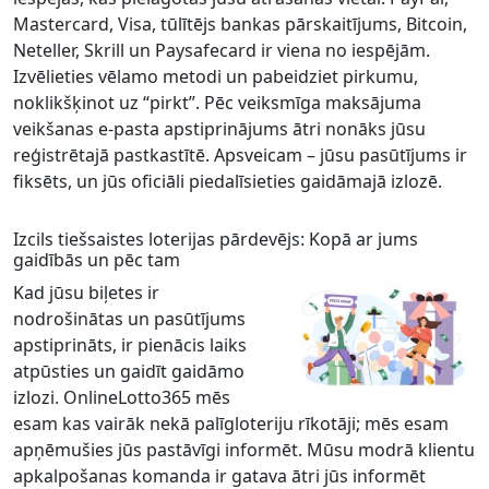
Mastercard, Visa, tūlītējs bankas pārskaitījums, Bitcoin,
Neteller, Skrill un Paysafecard ir viena no iespējām.
Izvēlieties vēlamo metodi un pabeidziet pirkumu,
noklikšķinot uz “pirkt”. Pēc veiksmīga maksājuma
veikšanas e-pasta apstiprinājums ātri nonāks jūsu
reģistrētajā pastkastītē. Apsveicam – jūsu pasūtījums ir
fiksēts, un jūs oficiāli piedalīsieties gaidāmajā izlozē.
Izcils tiešsaistes loterijas pārdevējs: Kopā ar jums
gaidībās un pēc tam
Kad jūsu biļetes ir
nodrošinātas un pasūtījums
apstiprināts, ir pienācis laiks
atpūsties un gaidīt gaidāmo
izlozi. OnlineLotto365 mēs
esam kas vairāk nekā palīgloteriju rīkotāji; mēs esam
apņēmušies jūs pastāvīgi informēt. Mūsu modrā klientu
apkalpošanas komanda ir gatava ātri jūs informēt