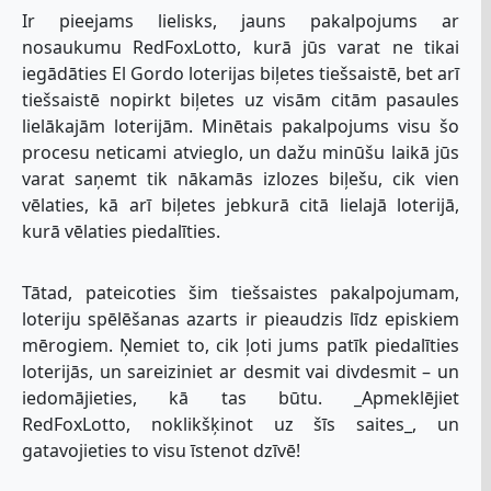
Ir pieejams lielisks, jauns pakalpojums ar
nosaukumu RedFoxLotto, kurā jūs varat ne tikai
iegādāties El Gordo loterijas biļetes tiešsaistē, bet arī
tiešsaistē nopirkt biļetes uz visām citām pasaules
lielākajām loterijām. Minētais pakalpojums visu šo
procesu neticami atvieglo, un dažu minūšu laikā jūs
varat saņemt tik nākamās izlozes biļešu, cik vien
vēlaties, kā arī biļetes jebkurā citā lielajā loterijā,
kurā vēlaties piedalīties.
Tātad, pateicoties šim tiešsaistes pakalpojumam,
loteriju spēlēšanas azarts ir pieaudzis līdz episkiem
mērogiem. Ņemiet to, cik ļoti jums patīk piedalīties
loterijās, un sareiziniet ar desmit vai divdesmit – un
iedomājieties, kā tas būtu. _Apmeklējiet
RedFoxLotto, noklikšķinot uz šīs saites_, un
gatavojieties to visu īstenot dzīvē!