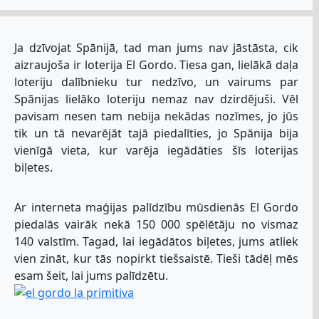
Ja dzīvojat Spānijā, tad man jums nav jāstāsta, cik
aizraujoša ir loterija El Gordo. Tiesa gan, lielākā daļa
loteriju dalībnieku tur nedzīvo, un vairums par
Spānijas lielāko loteriju nemaz nav dzirdējuši. Vēl
pavisam nesen tam nebija nekādas nozīmes, jo jūs
tik un tā nevarējāt tajā piedalīties, jo Spānija bija
vienīgā vieta, kur varēja iegādāties šīs loterijas
biļetes.
Ar interneta maģijas palīdzību mūsdienās El Gordo
piedalās vairāk nekā 150 000 spēlētāju no vismaz
140 valstīm. Tagad, lai iegādātos biļetes, jums atliek
vien zināt, kur tās nopirkt tiešsaistē. Tieši tādēļ mēs
esam šeit, lai jums palīdzētu.