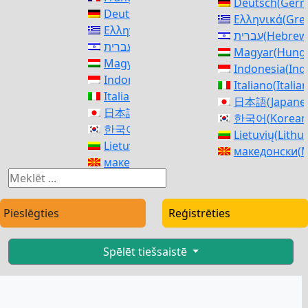
Deutsch
(
Ger
Deutsch
(
German
)
Ελληνικά
(
Gre
Ελληνικά
(
Greek
)
עברית
(
Hebrew
עברית
(
Hebrew
)
Magyar
(
Hunga
Magyar
(
Hungarian
)
Indonesia
(
Ind
Indonesia
(
Indonesian
)
Italiano
(
Italia
Italiano
(
Italian
)
日本語
(
Japane
日本語
(
Japanese
)
한국어
(
Korean
한국어
(
Korean
)
Lietuvių
(
Lithu
Lietuvių
(
Lithuanian
)
македонски
(
M
македонски
(
Macedonian
)
Norsk bokmål
Norsk bokmål
(
Norwegian Bokmål
)
فارسی
(
Persia
فارسی
(
Persian
)
polski
(
Polish
)
polski
(
Polish
)
Pieslēgties
Reģistrēties
Português
(
Po
Português
(
Portuguese, Portugal
)
Română
(
Roma
Română
(
Romanian
)
Русский
(
Russ
Spēlēt tiešsaistē
Русский
(
Russian
)
српски
(
Serbi
српски
(
Serbian
)
Slovenčina
(
Sl
Slovenčina
(
Slovak
)
Slovenščina
(
S