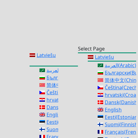
Select Page
Latviešu
Latviešu
العربية
(
Arabic
)
العربية
(
Arabic
)
Български
(
Bu
Български
(
Bulgarian
)
简体中文
(
Chine
简体中文
(
Chinese (Simplified)
)
Čeština
(
Czech
Čeština
(
Czech
)
hrvatski
(
Croat
hrvatski
(
Croatian
)
Dansk
(
Danish
Dansk
(
Danish
)
English
English
Eesti
(
Estonian
Eesti
(
Estonian
)
Suomi
(
Finnish
Suomi
(
Finnish
)
Français
(
Fren
Français
(
French
)