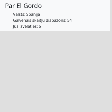
Par El Gordo
Valsts: Spānija
Galvenais skaitļu diapazons: 54
Jūs izvēlaties: 5
Papildu skaitļu diapazons: nav
Jūs izvēlaties: neviens
Zīmē dienas, stundas: svētdien, plkst. 21:30 pēc
CET laika, plkst. 21:30 pēcpusdienā
Minimālais džekpots: 4 miljoni eiro
Džekpots maksimāli ierobežots: nav
maksimuma
Iespējas laimēt džekpotu: 1 no 31.625.100
2. līmeņa uzvarēšanas varbūtība: 1 no 3.513.900
Varbūtība uzvarēt jebkurā līmenī: 1 pret 6,16
Īpaši notikumi El Gordo: Ziemassvētku īpašais
pasākums
“El Gordo” nozīmē “Lielais”