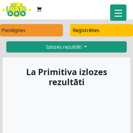
Pieslēgties
Reģistrēties
Izlozes rezultāti
La Primitiva izlozes
rezultāti