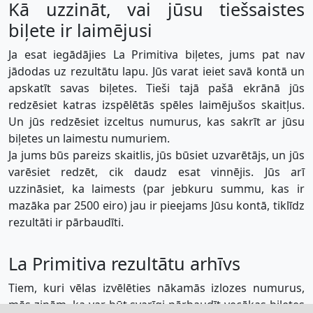
Kā uzzināt, vai jūsu tiešsaistes
biļete ir laimējusi
Ja esat iegādājies La Primitiva biļetes, jums pat nav
jādodas uz rezultātu lapu. Jūs varat ieiet savā kontā un
apskatīt savas biļetes. Tieši tajā pašā ekrānā jūs
redzēsiet katras izspēlētās spēles laimējušos skaitļus.
Un jūs redzēsiet izceltus numurus, kas sakrīt ar jūsu
biļetes un laimestu numuriem.
Ja jums būs pareizs skaitlis, jūs būsiet uzvarētājs, un jūs
varēsiet redzēt, cik daudz esat vinnējis. Jūs arī
uzzināsiet, ka laimests (par jebkuru summu, kas ir
mazāka par 2500 eiro) jau ir pieejams Jūsu kontā, tiklīdz
rezultāti ir pārbaudīti.
La Primitiva rezultātu arhīvs
Tiem, kuri vēlas izvēlēties nākamās izlozes numurus,
mēs zinām, ka var būt svarīgi pārbaudīt vecākas biļetes