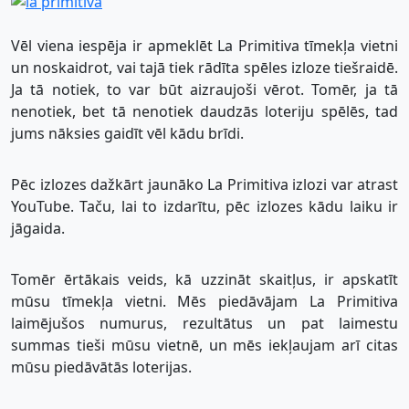
Vēl viena iespēja ir apmeklēt La Primitiva tīmekļa vietni
un noskaidrot, vai tajā tiek rādīta spēles izloze tiešraidē.
Ja tā notiek, to var būt aizraujoši vērot. Tomēr, ja tā
nenotiek, bet tā nenotiek daudzās loteriju spēlēs, tad
jums nāksies gaidīt vēl kādu brīdi.
Pēc izlozes dažkārt jaunāko La Primitiva izlozi var atrast
YouTube. Taču, lai to izdarītu, pēc izlozes kādu laiku ir
jāgaida.
Tomēr ērtākais veids, kā uzzināt skaitļus, ir apskatīt
mūsu tīmekļa vietni. Mēs piedāvājam La Primitiva
laimējušos numurus, rezultātus un pat laimestu
summas tieši mūsu vietnē, un mēs iekļaujam arī citas
mūsu piedāvātās loterijas.