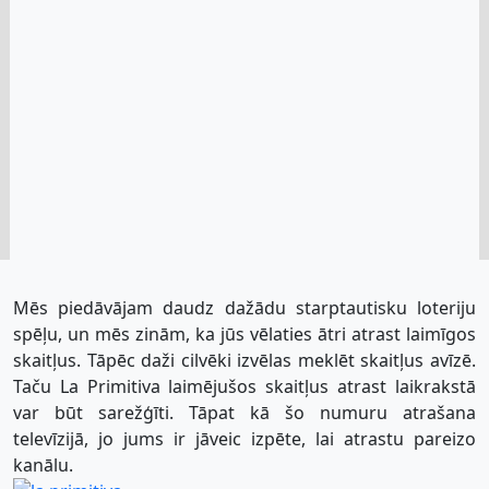
Mēs piedāvājam daudz dažādu starptautisku loteriju
spēļu, un mēs zinām, ka jūs vēlaties ātri atrast laimīgos
skaitļus. Tāpēc daži cilvēki izvēlas meklēt skaitļus avīzē.
Taču La Primitiva laimējušos skaitļus atrast laikrakstā
var būt sarežģīti. Tāpat kā šo numuru atrašana
televīzijā, jo jums ir jāveic izpēte, lai atrastu pareizo
kanālu.