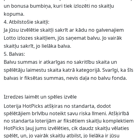
un bonusa bumbiņa, kuri tiek izlozēti no skaitļu
kopuma.
Atbilstošie skaitļi:
Ja jūsu izvēlētie skaitļi sakrīt ar kādu no galvenajiem
Lotto izlozes skaitļiem, jūs saņemat balvu. Jo vairāk
skaitļu sakrīt, jo lielāka balva.
Balvas:
Balvu summas ir atkarīgas no sakritību skaita un
spēlētāju laimestu skaita katrā kategorijā. Svarīgi, ka šīs
balvas ir fiksētas summas, nevis daļa no balvu fonda.
Izredzes laimēt un spēles izvēle
Loterija HotPicks atšķiras no standarta, dodot
spēlētājiem brīvību noteikt savu riska līmeni. Atšķirībā
no standarta loterijām ar fiksētiem skaitļu komplektiem
HotPicks ļauj jums izvēlēties, cik daudz skaitļu vēlaties
spēlēt, un, jo vairāk skaitļu atbilst, jo lielāka ir jūsu