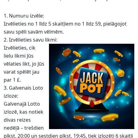
Numuru izvēle:
Izvēlieties no 1 līdz 5 skaitļiem no 1 līdz 59, pielāgojot
savu spēli savām vēlmēm.
Izvēlieties savu likmi:
Izvēlieties, cik
lielu likmi Jūs
vēlaties likt, jo Jūs
varat spēlēt jau
par 1 £.
Galvenais Loto
izloze:
Galvenajā Lotto
izlozē, kas notiek
divas reizes
nedēļā – trešdien
plkst. 20:00 un sestdien plkst. 19:45, tiek izlozēti 6 skaitļi