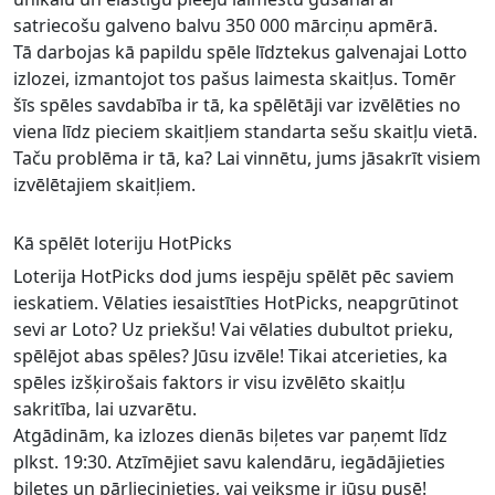
satriecošu galveno balvu 350 000 mārciņu apmērā.
Tā darbojas kā papildu spēle līdztekus galvenajai Lotto
izlozei, izmantojot tos pašus laimesta skaitļus. Tomēr
šīs spēles savdabība ir tā, ka spēlētāji var izvēlēties no
viena līdz pieciem skaitļiem standarta sešu skaitļu vietā.
Taču problēma ir tā, ka? Lai vinnētu, jums jāsakrīt visiem
izvēlētajiem skaitļiem.
Kā spēlēt loteriju HotPicks
Loterija HotPicks dod jums iespēju spēlēt pēc saviem
ieskatiem. Vēlaties iesaistīties HotPicks, neapgrūtinot
sevi ar Loto? Uz priekšu! Vai vēlaties dubultot prieku,
spēlējot abas spēles? Jūsu izvēle! Tikai atcerieties, ka
spēles izšķirošais faktors ir visu izvēlēto skaitļu
sakritība, lai uzvarētu.
Atgādinām, ka izlozes dienās biļetes var paņemt līdz
plkst. 19:30. Atzīmējiet savu kalendāru, iegādājieties
biļetes un pārliecinieties, vai veiksme ir jūsu pusē!