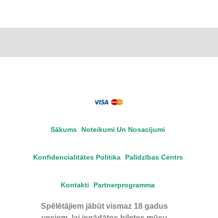
Sākums
Noteikumi Un Nosacījumi
Konfidencialitātes Politika
Palīdzības Centrs
Kontakti
Partnerprogramma
Spēlētājiem jābūt vismaz 18 gadus
veciem, lai iegādātos biļetes mūsu