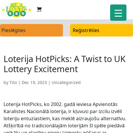
Pieslēgties
Reģistrēties
Loterija HotPicks: A Twist to UK
Lottery Excitement
by
Tito
|
Dec 19, 2023
| Uncategorized
Loterija HotPicks, ko 2002. gadā ieviesa Apvienotās
Karalistes Nacionālā loterija, ir kļuvusi par izcilu izvēli
loteriju entuziastiem, kas meklē aizraujošu alternatīvu.
Atšķirībā no tradicionālajām loterijām šī spēle piedāvā
unikālu un elastīgu pieeju laimestu gūšanai ar