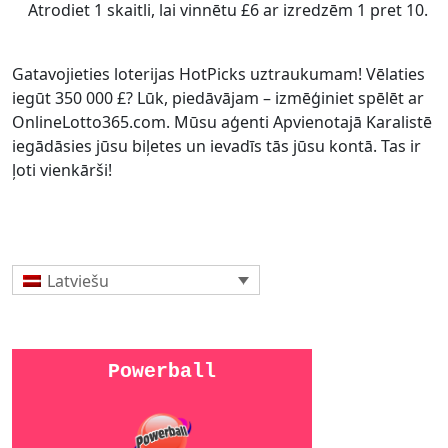
Atrodiet 1 skaitli, lai vinnētu £6 ar izredzēm 1 pret 10.
Gatavojieties loterijas HotPicks uztraukumam! Vēlaties
iegūt 350 000 £? Lūk, piedāvājam – izmēģiniet spēlēt ar
OnlineLotto365.com. Mūsu aģenti Apvienotajā Karalistē
iegādāsies jūsu biļetes un ievadīs tās jūsu kontā. Tas ir
ļoti vienkārši!
Latviešu