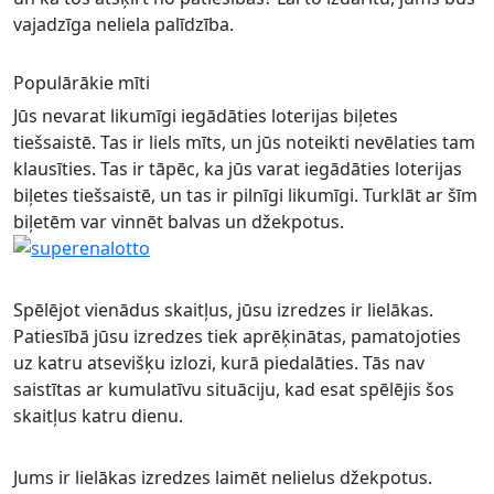
vajadzīga neliela palīdzība.
Populārākie mīti
Jūs nevarat likumīgi iegādāties loterijas biļetes
tiešsaistē. Tas ir liels mīts, un jūs noteikti nevēlaties tam
klausīties. Tas ir tāpēc, ka jūs varat iegādāties loterijas
biļetes tiešsaistē, un tas ir pilnīgi likumīgi. Turklāt ar šīm
biļetēm var vinnēt balvas un džekpotus.
Spēlējot vienādus skaitļus, jūsu izredzes ir lielākas.
Patiesībā jūsu izredzes tiek aprēķinātas, pamatojoties
uz katru atsevišķu izlozi, kurā piedalāties. Tās nav
saistītas ar kumulatīvu situāciju, kad esat spēlējis šos
skaitļus katru dienu.
Jums ir lielākas izredzes laimēt nelielus džekpotus.