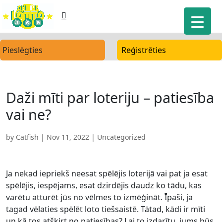
Pieslēgties
Reģistrēties
Daži mīti par loteriju – patiesība
vai ne?
by
Catfish
|
Nov 11, 2022
| Uncategorized
Ja nekad iepriekš neesat spēlējis loterijā vai pat ja esat
spēlējis, iespējams, esat dzirdējis daudz ko tādu, kas
varētu atturēt jūs no vēlmes to izmēģināt. Īpaši, ja
tagad vēlaties spēlēt loto tiešsaistē. Tātad, kādi ir mīti
un kā tos atšķirt no patiesības? Lai to izdarītu, jums būs