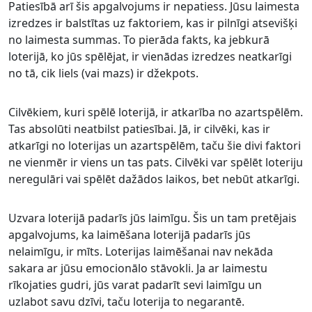
Patiesībā arī šis apgalvojums ir nepatiess. Jūsu laimesta
izredzes ir balstītas uz faktoriem, kas ir pilnīgi atsevišķi
no laimesta summas. To pierāda fakts, ka jebkurā
loterijā, ko jūs spēlējat, ir vienādas izredzes neatkarīgi
no tā, cik liels (vai mazs) ir džekpots.
Cilvēkiem, kuri spēlē loterijā, ir atkarība no azartspēlēm.
Tas absolūti neatbilst patiesībai. Jā, ir cilvēki, kas ir
atkarīgi no loterijas un azartspēlēm, taču šie divi faktori
ne vienmēr ir viens un tas pats. Cilvēki var spēlēt loteriju
neregulāri vai spēlēt dažādos laikos, bet nebūt atkarīgi.
Uzvara loterijā padarīs jūs laimīgu. Šis un tam pretējais
apgalvojums, ka laimēšana loterijā padarīs jūs
nelaimīgu, ir mīts. Loterijas laimēšanai nav nekāda
sakara ar jūsu emocionālo stāvokli. Ja ar laimestu
rīkojaties gudri, jūs varat padarīt sevi laimīgu un
uzlabot savu dzīvi, taču loterija to negarantē.