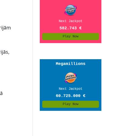
rijām
ijās,
sā