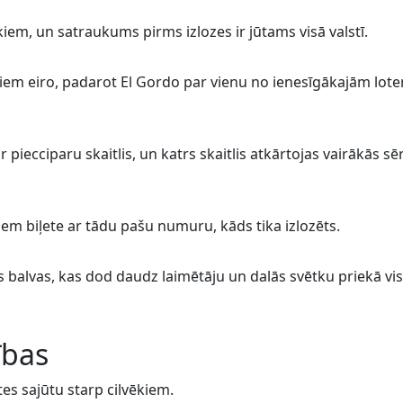
iem, un satraukums pirms izlozes ir jūtams visā valstī.
ardiem eiro, padarot El Gordo par vienu no ienesīgākajām lote
r piecciparu skaitlis, un katrs skaitlis atkārtojas vairākās sēr
ņem biļete ar tādu pašu numuru, kāds tika izlozēts.
as balvas, kas dod daudz laimētāju un dalās svētku priekā vi
ības
tes sajūtu starp cilvēkiem.