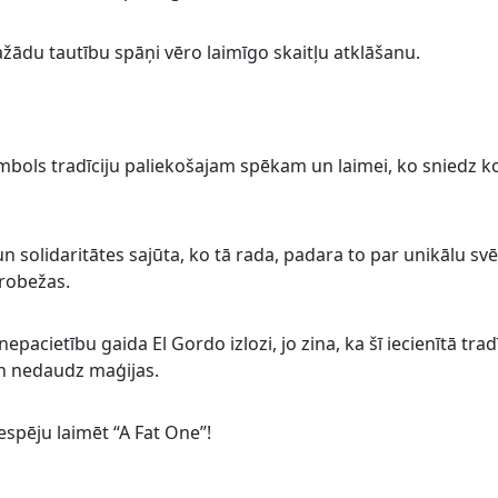
dažādu tautību spāņi vēro laimīgo skaitļu atklāšanu.
imbols tradīciju paliekošajam spēkam un laimei, ko sniedz k
n solidaritātes sajūta, ko tā rada, padara to par unikālu sv
 robežas.
acietību gaida El Gordo izlozi, jo zina, ka šī iecienītā tradī
un nedaudz maģijas.
espēju laimēt “A Fat One”!