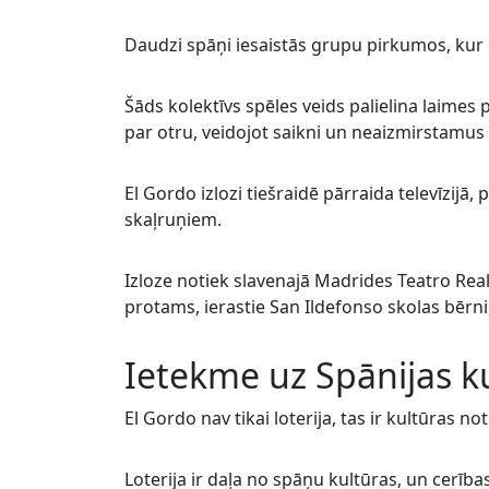
Daudzi spāņi iesaistās grupu pirkumos, kur 
Šāds kolektīvs spēles veids palielina laimes p
par otru, veidojot saikni un neaizmirstamus
El Gordo izlozi tiešraidē pārraida televīzijā
skaļruņiem.
Izloze notiek slavenajā Madrides Teatro Rea
protams, ierastie San Ildefonso skolas bērni
Ietekme uz Spānijas k
El Gordo nav tikai loterija, tas ir kultūras 
Loterija ir daļa no spāņu kultūras, un cerīb