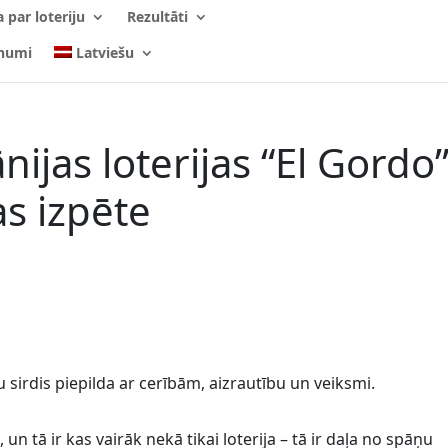
 par loteriju
Rezultāti
numi
Latviešu
nijas loterijas “El Gordo
as izpēte
 sirdis piepilda ar cerībām, aizrautību un veiksmi.
un tā ir kas vairāk nekā tikai loterija – tā ir daļa no spāņu