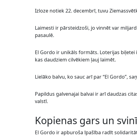
Izloze notiek 22. decembrī, tuvu Ziemassvētk
Laimesti ir pārsteidzoši, jo vinnēt var milj
pasaulē.
El Gordo ir unikāls formāts. Loterijas biļetei i
kas daudziem cilvēkiem ļauj laimēt.
Lielāko balvu, ko sauc arī par “El Gordo”, sa
Papildus galvenajai balvai ir arī daudzas cit
valstī.
Kopienas gars un svin
El Gordo ir apburoša īpašība radīt solidaritā