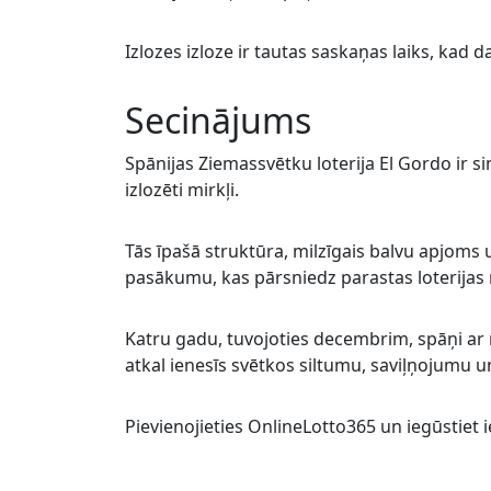
Izlozes izloze ir tautas saskaņas laiks, kad 
Secinājums
Spānijas Ziemassvētku loterija El Gordo ir s
izlozēti mirkļi.
Tās īpašā struktūra, milzīgais balvu apjoms u
pasākumu, kas pārsniedz parastas loterijas
Katru gadu, tuvojoties decembrim, spāņi ar nep
atkal ienesīs svētkos siltumu, saviļņojumu 
Pievienojieties OnlineLotto365 un iegūstiet i