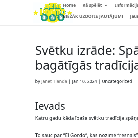
Home
Kā spēlēt
Informācija
BIEŽĀK UZDOTIE JAUTĀJUMI
Jau
Svētku izrāde: Spā
bagātīgās tradīcij
by
Janet Tianda
|
Jan 10, 2024
| Uncategorized
Ievads
Katru gadu kāda īpaša svētku tradīcija spāņu
To sauc par “El Gordo”, kas nozīmē “resnais”, 