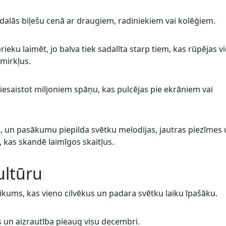
dalās biļešu cenā ar draugiem, radiniekiem vai kolēģiem.
rieku laimēt, jo balva tiek sadalīta starp tiem, kas rūpējas v
 mirkļus.
, piesaistot miljoniem spāņu, kas pulcējas pie ekrāniem vai
l, un pasākumu piepilda svētku melodijas, jautras piezīmes 
, kas skandē laimīgos skaitļus.
ultūru
notikums, kas vieno cilvēkus un padara svētku laiku īpašāku.
as un aizrautība pieaug visu decembri.