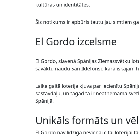
kultūras un identitātes.
Šis notikums ir apbūris tautu jau simtiem g
El Gordo izcelsme
El Gordo, slavenā Spānijas Ziemassvētku loter
savāktu naudu San Ildefonso karaliskajam 
Laika gaitā loterija kļuva par iecienītu Spāni
sastāvdaļu, un tagad tā ir neatņemama svēt
Spānijā.
Unikāls formāts un vēl
El Gordo nav līdzīga nevienai citai loterijai 