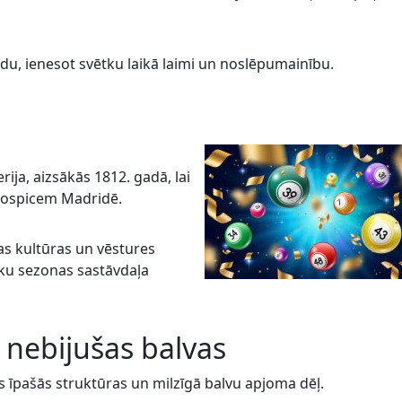
adu, ienesot svētku laikā laimi un noslēpumainību.
ija, aizsākās 1812. gadā, lai
hospicem Madridē.
jas kultūras un vēstures
ku sezonas sastāvdaļa
 nebijušas balvas
tās īpašās struktūras un milzīgā balvu apjoma dēļ.