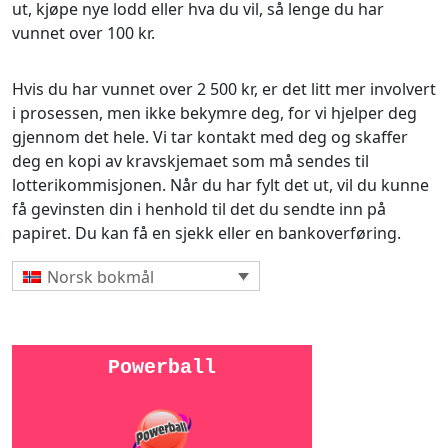
ut, kjøpe nye lodd eller hva du vil, så lenge du har
vunnet over 100 kr.
Hvis du har vunnet over 2 500 kr, er det litt mer involvert
i prosessen, men ikke bekymre deg, for vi hjelper deg
gjennom det hele. Vi tar kontakt med deg og skaffer
deg en kopi av kravskjemaet som må sendes til
lotterikommisjonen. Når du har fylt det ut, vil du kunne
få gevinsten din i henhold til det du sendte inn på
papiret. Du kan få en sjekk eller en bankoverføring.
Norsk bokmål