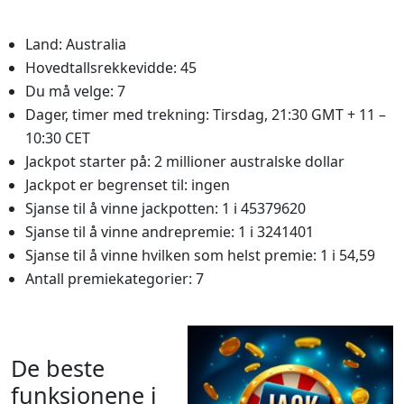
Land: Australia
Hovedtallsrekkevidde: 45
Du må velge: 7
Dager, timer med trekning: Tirsdag, 21:30 GMT + 11 –
10:30 CET
Jackpot starter på: 2 millioner australske dollar
Jackpot er begrenset til: ingen
Sjanse til å vinne jackpotten: 1 i 45379620
Sjanse til å vinne andrepremie: 1 i 3241401
Sjanse til å vinne hvilken som helst premie: 1 i 54,59
Antall premiekategorier: 7
De beste
funksjonene i