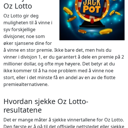
Oz Lotto
Oz Lotto gir deg
muligheten til å vinne i
syv forskjellige
divisjoner, noe som
øker sjansene dine for
å vinne en stor premie. Ikke bare det, men hvis du
vinner i divisjon 1, er du garantert å dele en premie på 2
millioner dollar, og ofte mye høyere. Det betyr at du
ikke kommer til å ha noe problem med å vinne noe
stort, eller i det minste få en andel av en av de flotte
premiealternativene.
Hvordan sjekke Oz Lotto-
resultatene
Det er mange måter å sjekke vinnertallene for Oz Lotto.
Den første er å gå til det offisielle nettstedet eller sjekke