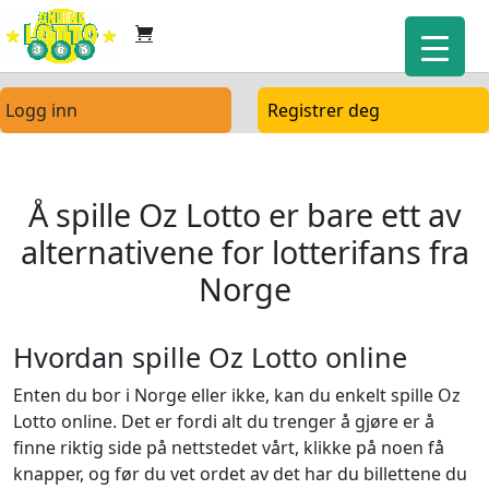
Logg inn
Registrer deg
Å spille Oz Lotto er bare ett av
alternativene for lotterifans fra
Norge
Hvordan spille Oz Lotto online
Enten du bor i Norge eller ikke, kan du enkelt spille Oz
Lotto online. Det er fordi alt du trenger å gjøre er å
finne riktig side på nettstedet vårt, klikke på noen få
knapper, og før du vet ordet av det har du billettene du