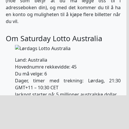
(noe som betyr at du må legge oss til i
adresseboken din), og med det kommer du til å ha
en konto og muligheten til å kjøpe flere billetter når
du vil.
Om Saturday Lotto Australia
Land: Australia
Hovednumre rekkevidde: 45
Du må velge: 6
Dager, timer med trekning: Lørdag, 21:30
GMT+11 – 10:30 CET
Jackpot starter på: 5 millioner australske dollar
Jackpot er begrenset til: 150 millioner australske
dollar
Sjanse til å vinne jackpotten: 1 i 8145060
Sjanse for å vinne andrepremie: 1 i 678755