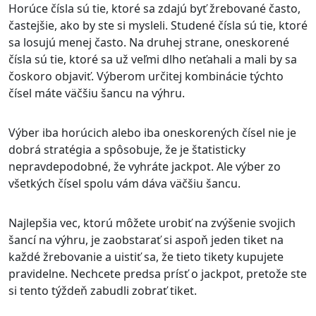
Horúce čísla sú tie, ktoré sa zdajú byť žrebované často,
častejšie, ako by ste si mysleli. Studené čísla sú tie, ktoré
sa losujú menej často. Na druhej strane, oneskorené
čísla sú tie, ktoré sa už veľmi dlho neťahali a mali by sa
čoskoro objaviť. Výberom určitej kombinácie týchto
čísel máte väčšiu šancu na výhru.
Výber iba horúcich alebo iba oneskorených čísel nie je
dobrá stratégia a spôsobuje, že je štatisticky
nepravdepodobné, že vyhráte jackpot. Ale výber zo
všetkých čísel spolu vám dáva väčšiu šancu.
Najlepšia vec, ktorú môžete urobiť na zvýšenie svojich
šancí na výhru, je zaobstarať si aspoň jeden tiket na
každé žrebovanie a uistiť sa, že tieto tikety kupujete
pravidelne. Nechcete predsa prísť o jackpot, pretože ste
si tento týždeň zabudli zobrať tiket.