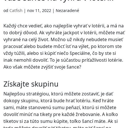
Slovenščina
(
Slovinčina
)
Swahili
Swahili
Svenska
(
Švédš
od
Catfish
|
nov 11, 2022
| Nezaradené
Svenska
(
Švédština
)
Español
(
Špani
Español
(
Španielčina
)
Türkçe
(
Turečt
Každý chce vedieť, ako najlepšie vyhrať v lotérii, a má na
Türkçe
(
Turečtina
)
Українська
(
Uk
to dobrý dôvod. Ak vyhráte jackpot v lotérii, môžete mať
Українська
(
Ukrajinčina
)
vyhrané na celý život. Možno už nikdy nebudete musieť
pracovať alebo budete môcť ísť na výlet, po ktorom ste
vždy túžili, alebo si kúpiť niečo špeciálne, čo by ste si
inak nemohli dovoliť. To je súčasťou príťažlivosti lotérie.
Ako však môžete zvýšiť svoje šance?
Získajte skupinu
Najlepšou stratégiou, ktorú môžete zostaviť, je dať
dokopy skupinu, ktorá bude hrať lotériu. Keď hráte
sami, máte stanovenú sumu peňazí, ktorú si môžete
dovoliť minúť na tikety pre každé žrebovanie. A koľko
tiketov si za túto sumu kúpite, toľko šancí máte. Ak si