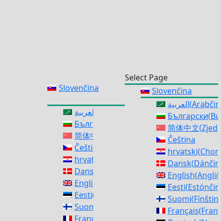
Select Page
Slovenčina
Slovenčina
العربية
(
Arabčin
العربية
(
Arabčina
)
Български
(
Bu
Български
(
Bulharčina
)
简体中文
(
Zjed
简体中文
(
Zjednodušená Čínština
)
Čeština
Čeština
hrvatski
(
Chorv
hrvatski
(
Chorvátština
)
Dansk
(
Dánčin
Dansk
(
Dánčina
)
English
(
Anglič
English
(
Angličtina
)
Eesti
(
Estónčin
Eesti
(
Estónčina
)
Suomi
(
Fínštin
Suomi
(
Fínština
)
Français
(
Fran
Français
(
Francúzština
)