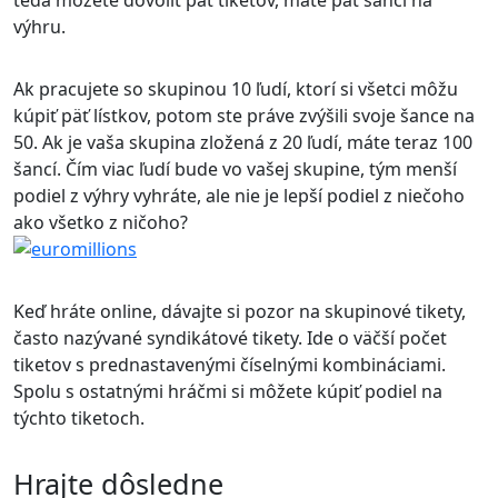
teda môžete dovoliť päť tiketov, máte päť šancí na
výhru.
Ak pracujete so skupinou 10 ľudí, ktorí si všetci môžu
kúpiť päť lístkov, potom ste práve zvýšili svoje šance na
50. Ak je vaša skupina zložená z 20 ľudí, máte teraz 100
šancí. Čím viac ľudí bude vo vašej skupine, tým menší
podiel z výhry vyhráte, ale nie je lepší podiel z niečoho
ako všetko z ničoho?
Keď hráte online, dávajte si pozor na skupinové tikety,
často nazývané syndikátové tikety. Ide o väčší počet
tiketov s prednastavenými číselnými kombináciami.
Spolu s ostatnými hráčmi si môžete kúpiť podiel na
týchto tiketoch.
Hrajte dôsledne