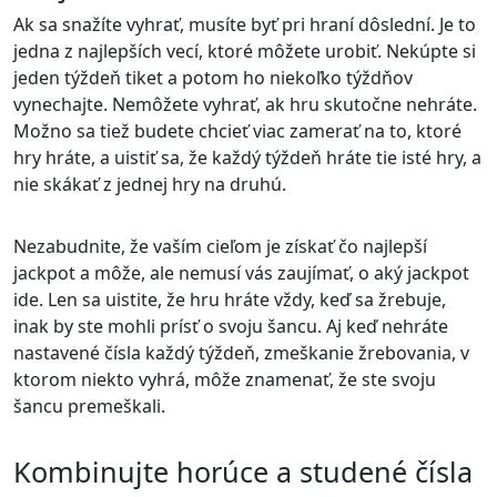
Ak sa snažíte vyhrať, musíte byť pri hraní dôslední. Je to
jedna z najlepších vecí, ktoré môžete urobiť. Nekúpte si
jeden týždeň tiket a potom ho niekoľko týždňov
vynechajte. Nemôžete vyhrať, ak hru skutočne nehráte.
Možno sa tiež budete chcieť viac zamerať na to, ktoré
hry hráte, a uistiť sa, že každý týždeň hráte tie isté hry, a
nie skákať z jednej hry na druhú.
Nezabudnite, že vaším cieľom je získať čo najlepší
jackpot a môže, ale nemusí vás zaujímať, o aký jackpot
ide. Len sa uistite, že hru hráte vždy, keď sa žrebuje,
inak by ste mohli prísť o svoju šancu. Aj keď nehráte
nastavené čísla každý týždeň, zmeškanie žrebovania, v
ktorom niekto vyhrá, môže znamenať, že ste svoju
šancu premeškali.
Kombinujte horúce a studené čísla