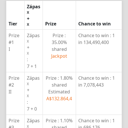
Zápas
X
+
Tier
Prize
Chance to win
X
Prize
Zápas
Prize :
Chance to win :
1
X
#1
35.00%
in 134,490,400
+
I
shared
X
Jackpot
:
7 + 1
Prize
Zápas
Prize :
1.80%
Chance to win :
1
X
#2
shared
in 7,078,443
+
II
Estimated
X
A$132.864,4
:
7 + 0
Prize
Zápas
Prize :
1.10%
Chance to win :
1
X
#3
shared
in 686,176