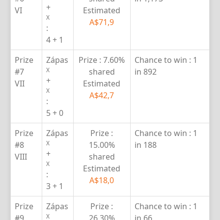
+
VI
Estimated
X
A$71,9
:
4 + 1
Prize
Zápas
Prize :
7.60%
Chance to win :
1
X
#7
shared
in 892
+
VII
Estimated
X
A$42,7
:
5 + 0
Prize
Zápas
Prize :
Chance to win :
1
X
#8
15.00%
in 188
+
VIII
shared
X
Estimated
:
A$18,0
3 + 1
Prize
Zápas
Prize :
Chance to win :
1
X
#9
26.30%
in 66