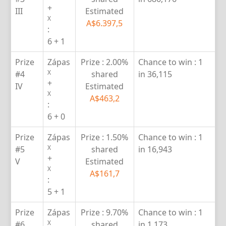
+
III
Estimated
X
A$6.397,5
:
6 + 1
Prize
Zápas
Prize :
2.00%
Chance to win :
1
X
#4
shared
in 36,115
+
IV
Estimated
X
A$463,2
:
6 + 0
Prize
Zápas
Prize :
1.50%
Chance to win :
1
X
#5
shared
in 16,943
+
V
Estimated
X
A$161,7
:
5 + 1
Prize
Zápas
Prize :
9.70%
Chance to win :
1
X
#6
shared
in 1,173