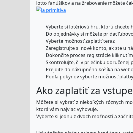
lotto fanúšikov a na žrebovanie môžete čakať
Vyberte si lotériovú hru, ktorú chcete hr
Do objednávky si môžete pridať ľubovoľ
Vyberte možnosť zaplatiť teraz
Zaregistrujte si nové konto, ak ste u n
Dokončite proces registrácie kliknutí
Skontrolujte, či v priečinku doručenej 
Prejdite do nákupného košíka na webo
Podľa pokynov vyberte možnosť platby 
Ako zaplatiť za vstupe
Môžete si vybrať z niekoľkých rôznych mo
ktorá vám najviac vyhovuje.
Vyberte si jednu z dvoch možností a začnit