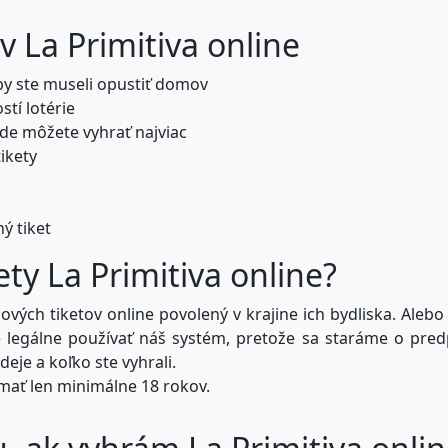
 La Primitiva online
by ste museli opustiť domov
tí lotérie
 kde môžete vyhrať najviac
tikety
ý tiket
ety La Primitiva online?
riových tiketov online povolený v krajine ich bydliska. Aleb
 legálne používať náš systém, pretože sa staráme o predpi
deje a koľko ste vyhrali.
 mať len minimálne 18 rokov.