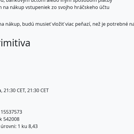
tou, bankovým účtom alebo iným spôsobom platby
 ich na nákup vstupeniek zo svojho hráčskeho účtu
e na nákup, budú musieť vložiť viac peňazí, než je potrebné 
rimitiva
, 21:30 CET, 21:30 CET
u 15537573
 k 542008
úrovni: 1 ku 8,43