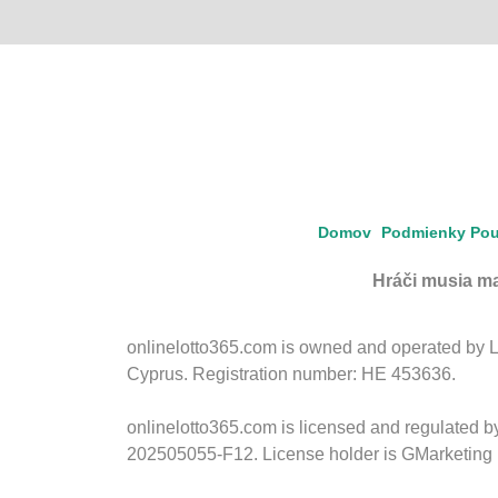
Domov
Podmienky Pou
Hráči musia ma
onlinelotto365.com is owned and operated by LLL
Cyprus. Registration number: HE 453636.
onlinelotto365.com is licensed and regulated 
202505055-F12. License holder is GMarketing 