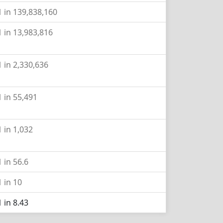
1 in 139,838,160
1 in 13,983,816
1 in 2,330,636
1 in 55,491
1 in 1,032
1 in 56.6
1 in 10
1 in 8.43