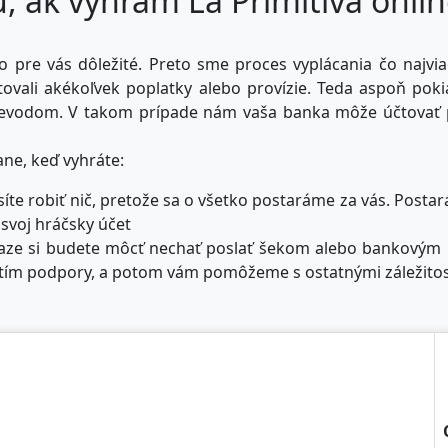
 ak vyhrám La Primitiva onlin
to pre vás dôležité. Preto sme proces vyplácania čo najvia
ali akékoľvek poplatky alebo provízie. Teda aspoň pokiaľ 
revodom. V takom prípade nám vaša banka môže účtovať p
tane, keď vyhráte:
e robiť nič, pretože sa o všetko postaráme za vás. Postar
 svoj hráčsky účet
niaze si budete môcť nechať poslať šekom alebo bankovým
áš tím podpory, a potom vám pomôžeme s ostatnými záležito