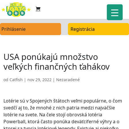
Prihlásenie
Registrácia
USA ponúkajú množstvo
veľkých finančných ťahákov
od
Catfish
|
nov 29, 2022
| Nezaradené
Lotérie sú v Spojených štátoch veľmi populárne, o čom
svedčí aj to, že mnohé z nich patria medzi najväčšie
lotérie na svete. Na čele stojí obrovská lotéria
Powerball, ktorá často ponúka deväťciferné výhry a o
ktorej sa tvoria lotériové legendy. Existuje aj niekoľko