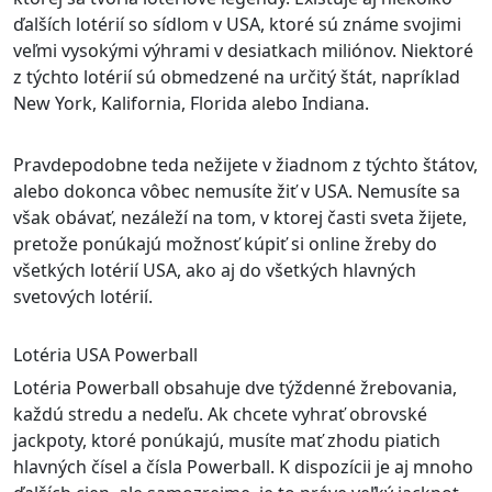
ďalších lotérií so sídlom v USA, ktoré sú známe svojimi
veľmi vysokými výhrami v desiatkach miliónov. Niektoré
z týchto lotérií sú obmedzené na určitý štát, napríklad
New York, Kalifornia, Florida alebo Indiana.
Pravdepodobne teda nežijete v žiadnom z týchto štátov,
alebo dokonca vôbec nemusíte žiť v USA. Nemusíte sa
však obávať, nezáleží na tom, v ktorej časti sveta žijete,
pretože ponúkajú možnosť kúpiť si online žreby do
všetkých lotérií USA, ako aj do všetkých hlavných
svetových lotérií.
Lotéria USA Powerball
Lotéria Powerball obsahuje dve týždenné žrebovania,
každú stredu a nedeľu. Ak chcete vyhrať obrovské
jackpoty, ktoré ponúkajú, musíte mať zhodu piatich
hlavných čísel a čísla Powerball. K dispozícii je aj mnoho