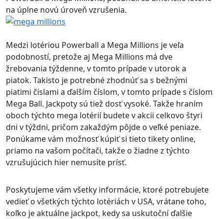
na úplne novú úroveň vzrušenia.
Medzi lotériou Powerball a Mega Millions je veľa
podobností, pretože aj Mega Millions má dve
žrebovania týždenne, v tomto prípade v utorok a
piatok. Takisto je potrebné zhodnúť sa s bežnými
piatimi číslami a ďalším číslom, v tomto prípade s číslom
Mega Ball. Jackpoty sú tiež dosť vysoké. Takže hraním
oboch týchto mega lotérií budete v akcii celkovo štyri
dni v týždni, pričom zakaždým pôjde o veľké peniaze.
Ponúkame vám možnosť kúpiť si tieto tikety online,
priamo na vašom počítači, takže o žiadne z týchto
vzrušujúcich hier nemusíte prísť.
Poskytujeme vám všetky informácie, ktoré potrebujete
vedieť o všetkých týchto lotériách v USA, vrátane toho,
koľko je aktuálne jackpot, kedy sa uskutoční ďalšie