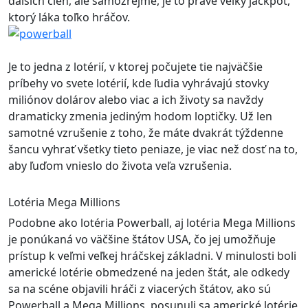
ďalších cien, ale samozrejme, je to práve veľký jackpot,
ktorý láka toľko hráčov.
Je to jedna z lotérií, v ktorej počujete tie najväčšie
príbehy vo svete lotérií, kde ľudia vyhrávajú stovky
miliónov dolárov alebo viac a ich životy sa navždy
dramaticky zmenia jediným hodom loptičky. Už len
samotné vzrušenie z toho, že máte dvakrát týždenne
šancu vyhrať všetky tieto peniaze, je viac než dosť na to,
aby ľuďom vnieslo do života veľa vzrušenia.
Lotéria Mega Millions
Podobne ako lotéria Powerball, aj lotéria Mega Millions
je ponúkaná vo väčšine štátov USA, čo jej umožňuje
prístup k veľmi veľkej hráčskej základni. V minulosti boli
americké lotérie obmedzené na jeden štát, ale odkedy
sa na scéne objavili hráči z viacerých štátov, ako sú
Powerball a Mega Millions, posunuli sa americké lotérie