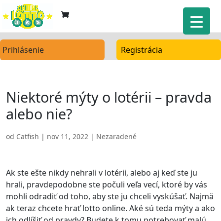
Prihlásenie
Registrácia
Niektoré mýty o lotérii – pravda
alebo nie?
od
Catfish
|
nov 11, 2022
| Nezaradené
Ak ste ešte nikdy nehrali v lotérii, alebo aj keď ste ju
hrali, pravdepodobne ste počuli veľa vecí, ktoré by vás
mohli odradiť od toho, aby ste ju chceli vyskúšať. Najmä
ak teraz chcete hrať lotto online. Aké sú teda mýty a ako
ich odlíšiť od pravdy? Budete k tomu potrebovať malú