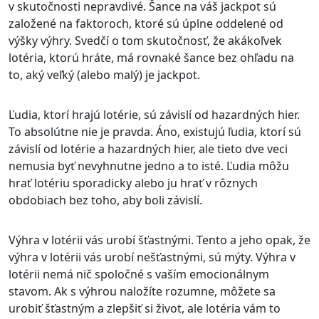
v skutočnosti nepravdivé. Šance na váš jackpot sú
založené na faktoroch, ktoré sú úplne oddelené od
výšky výhry. Svedčí o tom skutočnosť, že akákoľvek
lotéria, ktorú hráte, má rovnaké šance bez ohľadu na
to, aký veľký (alebo malý) je jackpot.
Ľudia, ktorí hrajú lotérie, sú závislí od hazardných hier.
To absolútne nie je pravda. Áno, existujú ľudia, ktorí sú
závislí od lotérie a hazardných hier, ale tieto dve veci
nemusia byť nevyhnutne jedno a to isté. Ľudia môžu
hrať lotériu sporadicky alebo ju hrať v rôznych
obdobiach bez toho, aby boli závislí.
Výhra v lotérii vás urobí šťastnými. Tento a jeho opak, že
výhra v lotérii vás urobí nešťastnými, sú mýty. Výhra v
lotérii nemá nič spoločné s vaším emocionálnym
stavom. Ak s výhrou naložíte rozumne, môžete sa
urobiť šťastným a zlepšiť si život, ale lotéria vám to