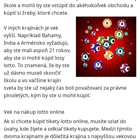
škole a mohli by ste vstúpiť do akéhokoľvek obchodu a
kúpiť si žreby, ktoré chcete.
V iných krajinách je vek
vyšší. Napríklad Bahamy,
India a Arménsko vyžadujú,
aby ste mali aspoň 21 rokov,
aby ste si mohli kúpiť losy
lotto. To znamená, že by ste
už dávno museli skončiť
školu a vo väčšine krajín
sveta by ste už nejaký čas boli považovaní za právne
plnoletých, kým by ste si mohli kúpiť.
Vek na nákup lotto online
Ak si chcete kúpiť tikety lotto online, musíte vziať do
úvahy, kde žijete a odkiaľ tikety kupujete. Medzi týmito
dvoma krajinami je dôležitá krajina s najvyššou vekovou