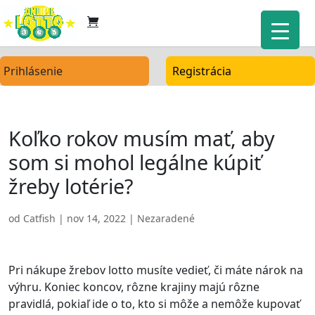
Prihlásenie
Registrácia
Koľko rokov musím mať, aby
som si mohol legálne kúpiť
žreby lotérie?
od
Catfish
|
nov 14, 2022
| Nezaradené
Pri nákupe žrebov lotto musíte vedieť, či máte nárok na
výhru. Koniec koncov, rôzne krajiny majú rôzne
pravidlá, pokiaľ ide o to, kto si môže a nemôže kupovať