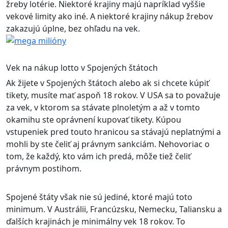
žreby lotérie. Niektoré krajiny majú napríklad vyššie
vekové limity ako iné. A niektoré krajiny nákup žrebov
zakazujú úplne, bez ohľadu na vek.
Vek na nákup lotto v Spojených štátoch
Ak žijete v Spojených štátoch alebo ak si chcete kúpiť
tikety, musíte mať aspoň 18 rokov. V USA sa to považuje
za vek, v ktorom sa stávate plnoletým a až v tomto
okamihu ste oprávnení kupovať tikety. Kúpou
vstupeniek pred touto hranicou sa stávajú neplatnými a
mohli by ste čeliť aj právnym sankciám. Nehovoriac o
tom, že každý, kto vám ich predá, môže tiež čeliť
právnym postihom.
Spojené štáty však nie sú jediné, ktoré majú toto
minimum. V Austrálii, Francúzsku, Nemecku, Taliansku a
ďalších krajinách je minimálny vek 18 rokov. To