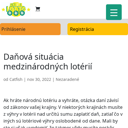
Prihlásenie
Registrácia
Daňová situácia
medzinárodných lotérií
od
Catfish
|
nov 30, 2022
| Nezaradené
Ak hráte národnú lotériu a vyhráte, otázka daní závisí
od zákonov vašej krajiny. V niektorých krajinách musíte
z výhry v lotérii nad určitú sumu zaplatiť daň, zatiaľ čo v
iných sú lotériové výhry oslobodené od dane. Mali by
ste si však uvedomiť, že takmer vždy musíte neskôr