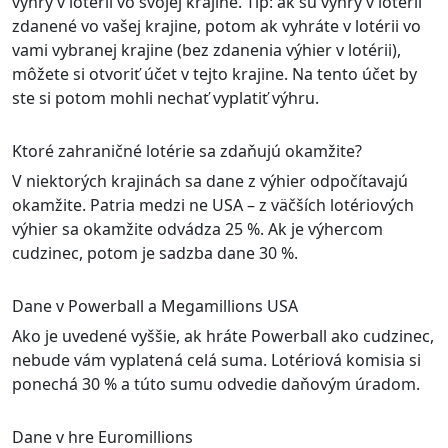
výhry v lotérii vo svojej krajine. Tip: ak sú výhry v lotérii
zdanené vo vašej krajine, potom ak vyhráte v lotérii vo
vami vybranej krajine (bez zdanenia výhier v lotérii),
môžete si otvoriť účet v tejto krajine. Na tento účet by
ste si potom mohli nechať vyplatiť výhru.
Ktoré zahraničné lotérie sa zdaňujú okamžite?
V niektorých krajinách sa dane z výhier odpočítavajú
okamžite. Patria medzi ne USA – z väčších lotériových
výhier sa okamžite odvádza 25 %. Ak je výhercom
cudzinec, potom je sadzba dane 30 %.
Dane v Powerball a Megamillions USA
Ako je uvedené vyššie, ak hráte Powerball ako cudzinec,
nebude vám vyplatená celá suma. Lotériová komisia si
ponechá 30 % a túto sumu odvedie daňovým úradom.
Dane v hre Euromillions