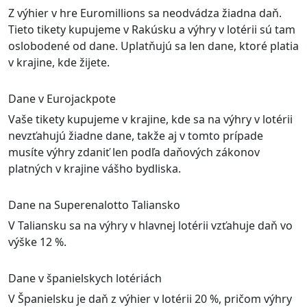
Z výhier v hre Euromillions sa neodvádza žiadna daň.
Tieto tikety kupujeme v Rakúsku a výhry v lotérii sú tam
oslobodené od dane. Uplatňujú sa len dane, ktoré platia
v krajine, kde žijete.
Dane v Eurojackpote
Vaše tikety kupujeme v krajine, kde sa na výhry v lotérii
nevzťahujú žiadne dane, takže aj v tomto prípade
musíte výhry zdaniť len podľa daňových zákonov
platných v krajine vášho bydliska.
Dane na Superenalotto Taliansko
V Taliansku sa na výhry v hlavnej lotérii vzťahuje daň vo
výške 12 %.
Dane v španielskych lotériách
V Španielsku je daň z výhier v lotérii 20 %, pričom výhry