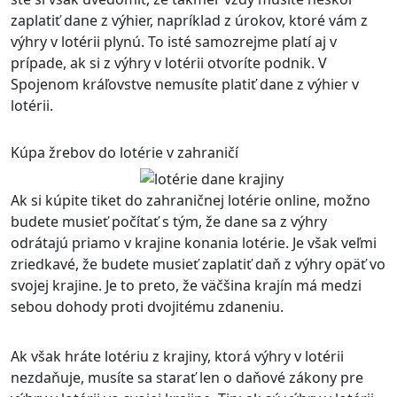
zaplatiť dane z výhier, napríklad z úrokov, ktoré vám z
výhry v lotérii plynú. To isté samozrejme platí aj v
prípade, ak si z výhry v lotérii otvoríte podnik. V
Spojenom kráľovstve nemusíte platiť dane z výhier v
lotérii.
Kúpa žrebov do lotérie v zahraničí
Ak si kúpite tiket do zahraničnej lotérie online, možno
budete musieť počítať s tým, že dane sa z výhry
odrátajú priamo v krajine konania lotérie. Je však veľmi
zriedkavé, že budete musieť zaplatiť daň z výhry opäť vo
svojej krajine. Je to preto, že väčšina krajín má medzi
sebou dohody proti dvojitému zdaneniu.
Ak však hráte lotériu z krajiny, ktorá výhry v lotérii
nezdaňuje, musíte sa starať len o daňové zákony pre