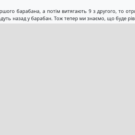
шого барабана, а потім витягають 9 з другого, то отри
адуть назад у барабан. Тож тепер ми знаємо, що буде рі
о починається з 1, одне, що починається з 2, і так далі.
тесь цієї стратегії.
м джекпот, де відповідність 4 або 5 чисел виграє ва
риманий від Mega-Sena Лото, йде на підтримку соціаль
тви. Тому, хоча ми можемо бути не з Бразилії і тому
овно, робимо щось хороше, граючи в Mega Sena на д
орма азартних ігор у світі
 є найпопулярнішою формою азартних ігор у світі. Спра
омагає. Справжньою причиною є азарт, який викликає мо
цих величезних джекпотів дійсно досить значний. Якщо