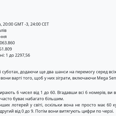
, 20:00 GMT -3, 24:00 CET
лів
ння
.063.860
51.809
і: 1 до 2297,56
 суботах, додаючи ще два шанси на перемогу серед всіх 
і вони варті того, щоб у них зіграти, включаючи Mega Sen
рають 6 чисел від 1 до 60. Вгадавши всі 6 номерів, ви
 часто буває набагато більшим.
інших лотерей у світі, оскільки вона не просто має 60 
а другий від 0 до 9. Потім вони витягують цифри по черзі.