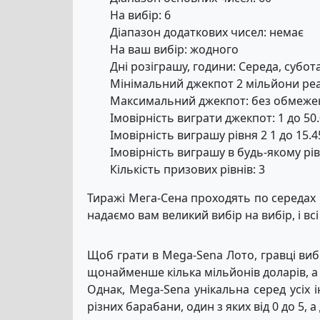
На вибір: 6
Діапазон додаткових чисел: немає
На ваш вибір: жодного
Дні розіграшу, години: Середа, субота
Мінімальний джекпот 2 мільйони реа
Максимальний джекпот: без обмеже
Імовірність виграти джекпот: 1 до 50
Імовірність виграшу рівня 2 1 до 15.4
Імовірність виграшу в будь-якому рівн
Кількість призових рівнів: 3
Тиражі Мега-Сена проходять по середах і
надаємо вам великий вибір на вибір, і вс
Щоб грати в Mega-Sena Лото, гравці виби
щонайменше кілька мільйонів доларів, а
Однак, Mega-Sena унікальна серед усіх 
різних барабани, один з яких від 0 до 5, 