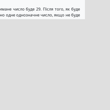
мане число буде 29. Після того, як буде
вно одне однозначне число, якщо не буде
 Отже, це цікавий поворот, який насправді
м вторинний приз. Як це часто буває з
них програм, і насправді, бразильський
 не отримуємо від цього безпосередньої
одаток до всього задоволення, яке ми
ва навіть не в тому, що вони настільки
жливість виграти величезні суми грошей.
 ви коли-небудь були свідками ажіотажу,