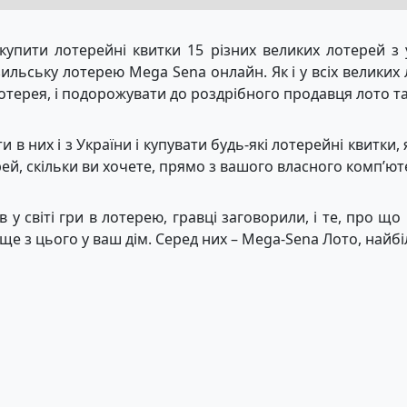
упити лотерейні квитки 15 різних великих лотерей з 
льську лотерею Mega Sena онлайн. Як і у всіх великих 
 лотерея, і подорожувати до роздрібного продавця лото т
в них і з України і купувати будь-які лотерейні квитки, я
ерей, скільки ви хочете, прямо з вашого власного комп’ют
 у світі гри в лотерею, гравці заговорили, і те, про що
е з цього у ваш дім. Серед них – Mega-Sena Лото, найбі