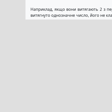
Наприклад, якщо вони витягають 2 з пер
витягнуто однозначне число, його не кл
витягнуто 00, яке вважається 60, одне, щ
полегшує виграш за умови, що ви дотримує
Відповідність всіх 6 чисел виграє ва
національними лотереями, прибуток, от
народ сильно покладається на ці пожер
вигоди, приємно знати, що ми, безум
отримуємо, роблячи це.
Лотереї – улюблена ф
Не дуже важко зрозуміти, чому лотереї
легкодоступні, хоча це, безумовно, доп
Крім того, здається, що наш апетит до 