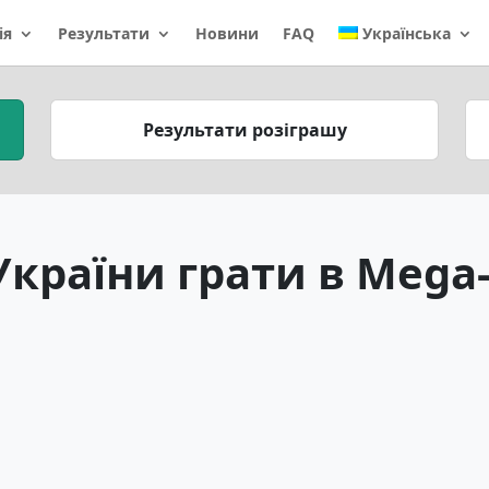
ія
Результати
Новини
FAQ
Українська
Результати розіграшу
країни грати в Mega