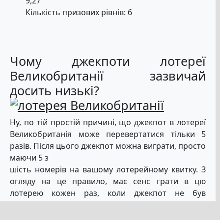
9,27
Кількість призових рівнів: 6
Чому джекпоти лотереї
Великобританії зазвичай
досить низькі?
Ну, по тій простій причині, що джекпот в лотереї
Великобританія може перевертатися тільки 5
разів. Після цього джекпот можна виграти, просто
маючи 5 з
шість номерів на вашому лотерейному квитку. З
огляду на це правило, має сенс грати в цю
лотерею кожен раз, коли джекпот не був
виграний п’ять разів поспіль. На той момент ви
отримуєте набагато більше шансів виграти