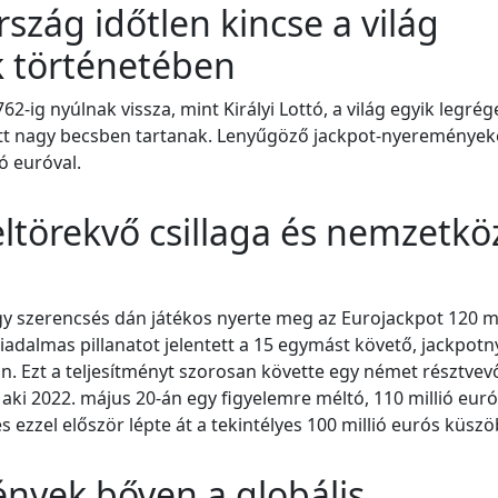
rszág időtlen kincse a világ
k történetében
2-ig nyúlnak vissza, mint Királyi Lottó, a világ egyik legrég
att nagy becsben tartanak. Lenyűgöző jackpot-nyeremények
ó euróval.
ltörekvő csillaga és nemzetkö
egy szerencsés dán játékos nyerte meg az Eurojackpot 120 mi
adalmas pillanatot jelentett a 15 egymást követő, jackpotny
n. Ezt a teljesítményt szorosan követte egy német résztvev
 aki 2022. május 20-án egy figyelemre méltó, 110 millió eur
 ezzel először lépte át a tekintélyes 100 millió eurós küszö
ények bőven a globális