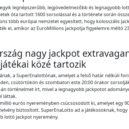
ág egyik legnépszerűbb, legjövedelmezőbb és legnagyobb lot
detek óta tartott 1600 sorsolással és a története során öss
ons több európai nemzetet egyesített, hogy kolosszális ja
ték el, amikor az EuroMillions jackpotja figyelemre méltó 23
rszág nagy jackpot extravagan
játékai közé tartozik
nak, a SuperEnalottónak, amelyet a felső határ nélküli fori
den, csütörtökön és szombaton este 20:00 órakor sorsolják
án történelmet írt, mivel a legnagyobb jackpotot adomány
 láttak.
1 millió eurós nyereményben csúcsosodott ki, amelyet egy 9
 szelvény biztosított. SuperEnaLotto ad a játékosoknak, hogy 
bb lottó jackpot nyeremény.