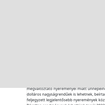
legfrissebb tanulmányok szerint 2021-ben 300
előrejelzések szerint 2031-re 430,4 milliárd
Annual Growth Rate – Összetett Éves Növeke
A technológia integrációja digitális reneszá
hajtja előre. Egy jelentés 2021-ben 10,44 mill
2029-re 16,77 milliárd dollárra nő (6,1%-os ö
Játsszon velünk a oldalon, és tapasztalja 
élményeket kínál a játékosoknak és az érde
modern és biztos jövőjű kárpitba.
Powerball USA: Mega J
extravaganza
A Powerball USA lottó a világ legnagyobb lot
megváltoztató nyereményei miatt ünnepelnek.
dolláros nagyságrendűek is lehetnek, beírta
feljegyzett legjelentősebb nyeremények közé