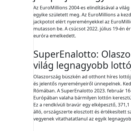
Az EuroMillions 2004-es elindításával a vil
egyike született meg. Az EuroMillions a kez
jackpotot elért nyereményekkel az EuroMilli
mutasson be. A csúcsot 2022. július 19-én ér
euróra emelkedett.
SuperEnalotto: Olaszo
világ legnagyobb lottó
Olaszország büszkén ad otthont híres lottójá
és jelentős nyereményeiről ünnepelnek. Ked
Rómában. A SuperEnalotto 2023. február 16-
Európában valaha bármilyen lottón keresztül
Ez a rendkívüli bravúr egy elképesztő, 371,
álló, országszerte elosztott és értékesített
vegyenek vitathatatlanul az egyik legnagyo