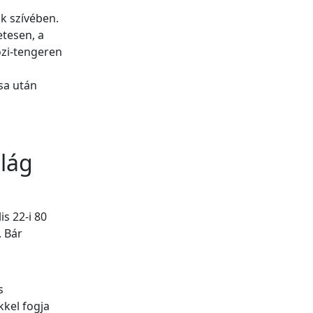
ok szívében.
tesen, a
özi-tengeren
sa után
ilág
is 22-i 80
. Bár
s
kkel fogja