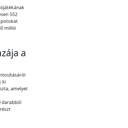
tójátékának
zesen 552
ckpotokat
0 millió
zája a
ntosításáról
 ki
ozta, amelyet
0 darabból
részt