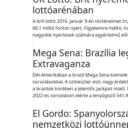
lottóarénában
A brit lottó 2016. január 9-én történelmet 
66,1 millió fontot nyert. Figyelemre méltó,
nagyobb nyertesek számára egyértelmű előn
Mega Sena: Brazília l
Extravaganza
Dél-Amerikában a brazil Mega Sena kiemelke
sorsolásokkal. A szilveszter esti, nagy ér
a brazilok körében a jelentős jackpot miatt
2022-es sorsoláson elérte a lenyűgöző 541,9 
El Gordo: Spanyolorsz
nemzetközi lottóünne