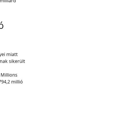
milliárd
ó
ei miatt
nak sikerült
Millions
94,2 millió