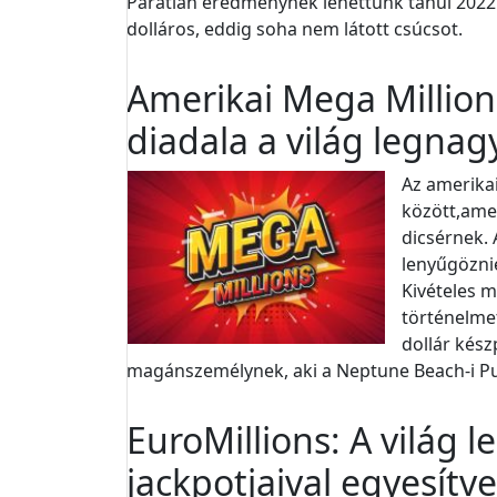
Páratlan eredménynek lehettünk tanúi 2022 
dolláros, eddig soha nem látott csúcsot.
Amerikai Mega Million
diadala a világ legnag
Az amerikai
között,ame
dicsérnek.
lenyűgöznie
Kivételes 
történelmet
dollár kész
magánszemélynek, aki a Neptune Beach-i Pub
EuroMillions: A világ 
jackpotjaival egyesítv