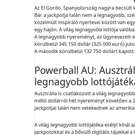
Az El Gordo, Spanyolország nagyra becsült k
Bár a jackpotja talán nem a legnagyobb, sz
közelmúlt inspiráló nyertesei között van egy
egy hajón. A világ legnagyobb lottója valóba
A legnagyobb nyereményt, az úgynevezett els
körülbelül 345 150 dollár (325 000 euró) juto
A második körülbelül 132 750 dollárt kapott. 
Powerball AU: Ausztrál
legnagyobb lottójáté
Ausztrália is csatlakozott a világ legnagyobb 
millió dollárról hét nyereményt követően a 2
jackpotjai talán nem vetekednek az amerikai
A világ legnagyobb lottójátéka esélyt kínál 
jackpotokkal és a bővülő digitális tájakkal 