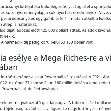
arácsonyi lottójátéka különleges helyet foglal el a spanyol
éles körű nyereményalapja sok nyertest eredményez. Neveze
 perui édesanya és egy gambiai férfi, miután átkelt a Földk
n átlépi a határokat.
ő díjat, adózás előtt 425 000 dollárt adtak. Az adók kivoná
tt nekik.
A harmadik díj pedig körülbelül 53 100 dollár volt.
ia esélye a Mega Riches-re a v
kában
lottóőrületéhez a saját Powerball-változatával. A 2021. ápril
022. október 27-i sorsoláson 160 millió dollárra emelkedett
 Powerball-lal, de életbevágóak.
az életet megváltoztató gazdagságra. A több milliárd dolláro
a lottójelenség továbbra is világszerte nagy lottónyereménye