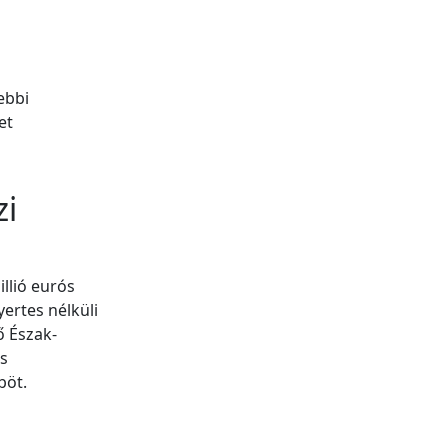
ebbi
et
zi
llió eurós
ertes nélküli
ő Észak-
ós
böt.