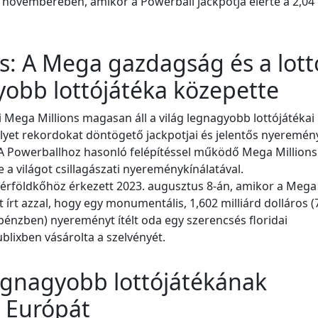
novemberében, amikor a Powerball jackpotja elérte a 2,04 
s: A Mega gazdagság és a lott
yobb lottójátéka közepette
 Mega Millions magasan áll a világ legnagyobb lottójátékai
lyet rekordokat döntögető jackpotjai és jelentős nyeremény
 A Powerballhoz hasonló felépítéssel működő Mega Millions
 a világot csillagászati nyereménykínálatával.
mérföldkőhöz érkezett 2023. augusztus 8-án, amikor a Mega 
 írt azzal, hogy egy monumentális, 1,602 milliárd dolláros (7
pénzben) nyereményt ítélt oda egy szerencsés floridai
lixben vásárolta a szelvényét.
legnagyobb lottójátékának
e Európát