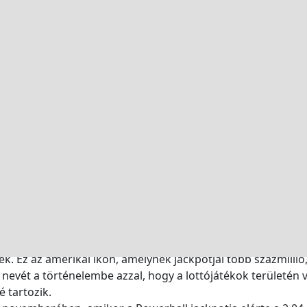
,6 milliárd dollár értéket képvisel, amely az
 dollárt fog elérni, 3,8%-os CAGR (Compound
dési Ráta) mellett.
nszot indított el, ami az iparág növekedését
iárd dolláros online lottópiacot tárt fel, amely
sszetett éves növekedési ráta).
meg az iparág tartós alkalmazkodóképességét, amely magáva
kelteknek egyaránt, szerencsét, innovációt és álmokat szöv
ackpot Fortunes és globális lo
tójátékainak világhírű neve, amelyet elképesztő jackpotjai é
 Ez az amerikai ikon, amelynek jackpotjai több százmillió, 
 nevét a történelembe azzal, hogy a lottójátékok területén 
 tartozik.