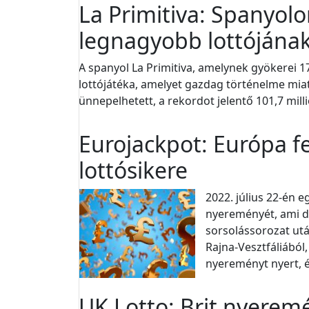
La Primitiva: Spanyolo
legnagyobb lottójána
A spanyol La Primitiva, amelynek gyökerei 176
lottójátéka, amelyet gazdag történelme mi
ünnepelhetett, a rekordot jelentő 101,7 milli
Eurojackpot: Európa fe
lottósikere
2022. július 22-én 
nyereményét, ami di
sorsolássorozat utá
Rajna-Vesztfáliából,
nyereményt nyert, és
UK Lotto: Brit nyerem