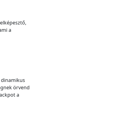
 elképesztő,
ami a
t dinamikus
ségnek örvend
jackpot a