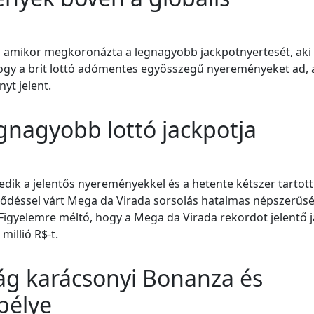
írt, amikor megkoronázta a legnagyobb jackpotnyertesét, aki
 hogy a brit lottó adómentes egyösszegű nyereményeket ad, 
yt jelent.
egnagyobb lottó jackpotja
dik a jelentős nyereményekkel és a hetente kétszer tartot
deklődéssel várt Mega da Virada sorsolás hatalmas népszerű
. Figyelemre méltó, hogy a Mega da Virada rekordot jelentő 
millió R$-t.
ág karácsonyi Bonanza és
pélye