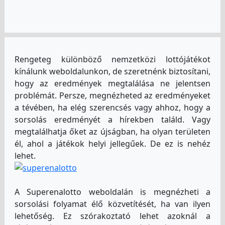
Rengeteg különböző nemzetközi lottójátékot
kínálunk weboldalunkon, de szeretnénk biztosítani,
hogy az eredmények megtalálása ne jelentsen
problémát. Persze, megnézheted az eredményeket
a tévében, ha elég szerencsés vagy ahhoz, hogy a
sorsolás eredményét a hírekben találd. Vagy
megtalálhatja őket az újságban, ha olyan területen
él, ahol a játékok helyi jellegűek. De ez is nehéz
lehet.
A Superenalotto weboldalán is megnézheti a
sorsolási folyamat élő közvetítését, ha van ilyen
lehetőség. Ez szórakoztató lehet azoknál a