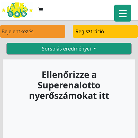
Bejelentkezés
Regisztráció
Sorsolás eredményei
Ellenőrizze a
Superenalotto
nyerőszámokat itt