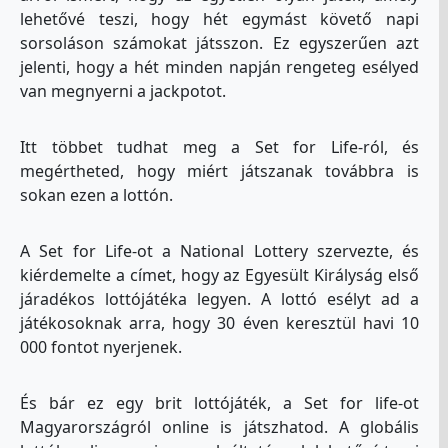
lehetővé teszi, hogy hét egymást követő napi
sorsoláson számokat játsszon. Ez egyszerűen azt
jelenti, hogy a hét minden napján rengeteg esélyed
van megnyerni a jackpotot.
Itt többet tudhat meg a Set for Life-ról, és
megértheted, hogy miért játszanak továbbra is
sokan ezen a lottón.
A Set for Life-ot a National Lottery szervezte, és
kiérdemelte a címet, hogy az Egyesült Királyság első
járadékos lottójátéka legyen. A lottó esélyt ad a
játékosoknak arra, hogy 30 éven keresztül havi 10
000 fontot nyerjenek.
És bár ez egy brit lottójáték, a Set for life-ot
Magyarországról online is játszhatod. A globális